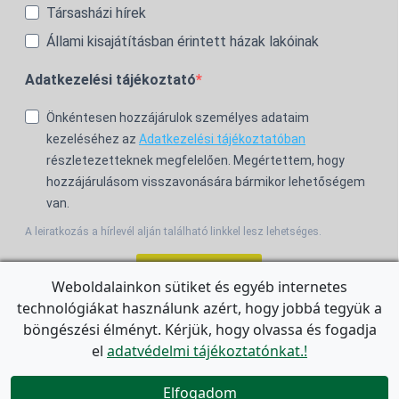
Társasházi hírek
Állami kisajátításban érintett házak lakóinak
Adatkezelési tájékoztató
Önkéntesen hozzájárulok személyes adataim
kezeléséhez az
Adatkezelési tájékoztatóban
részletezetteknek megfelelően. Megértettem, hogy
hozzájárulásom visszavonására bármikor lehetőségem
van.
A leiratkozás a hírlevél alján található linkkel lesz lehetséges.
Feliratkozom!
Weboldalainkon sütiket és egyéb internetes
technológiákat használunk azért, hogy jobbá tegyük a
For the English Newsletter, click
HERE.
böngészési élményt. Kérjük, hogy olvassa és fogadja
el
adatvédelmi tájékoztatónkat.!


Elfogadom