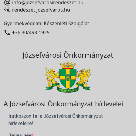

info@jozsefvarosirendeszet.hu
rendeszet.jozsefvaros.hu
Gyermekvédelmi Készenléti Szolgálat

+36 30/493-1925
Józsefvárosi Önkormányzat
A Józsefvárosi Önkormányzat hírlevelei
Iratkozzon fel a Józsefvárosi Önkormányzat
hírleveleire!
Teljes név