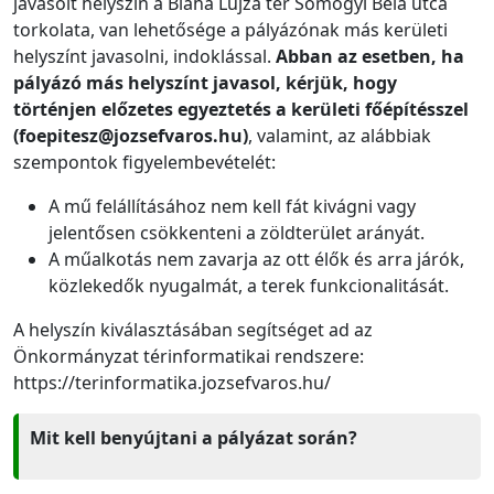
javasolt helyszín a Blaha Lujza tér Somogyi Béla utca
torkolata, van lehetősége a pályázónak más kerületi
helyszínt javasolni, indoklással.
Abban az esetben, ha
pályázó más helyszínt javasol, kérjük, hogy
történjen előzetes egyeztetés a kerületi főépítésszel
(foepitesz@jozsefvaros.hu)
, valamint, az alábbiak
szempontok figyelembevételét:
A mű felállításához nem kell fát kivágni vagy
jelentősen csökkenteni a zöldterület arányát.
A műalkotás nem zavarja az ott élők és arra járók,
közlekedők nyugalmát, a terek funkcionalitását.
A helyszín kiválasztásában segítséget ad az
Önkormányzat térinformatikai rendszere:
https://terinformatika.jozsefvaros.hu/
Mit kell benyújtani a pályázat során?