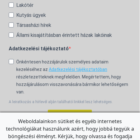
Lakótér
Kutyás ügyek
Társasházi hírek
Állami kisajátításban érintett házak lakóinak
Adatkezelési tájékoztató
Önkéntesen hozzájárulok személyes adataim
kezeléséhez az
Adatkezelési tájékoztatóban
részletezetteknek megfelelően. Megértettem, hogy
hozzájárulásom visszavonására bármikor lehetőségem
van.
A leiratkozás a hírlevél alján található linkkel lesz lehetséges.
Feliratkozom!
Weboldalainkon sütiket és egyéb internetes
technológiákat használunk azért, hogy jobbá tegyük a
For the English Newsletter, click
HERE.
böngészési élményt. Kérjük, hogy olvassa és fogadja