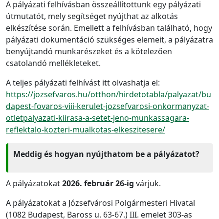
A pályázati felhívásban összeállítottunk egy pályázati
útmutatót, mely segítséget nyújthat az alkotás
elkészítése során. Emellett a felhívásban található, hogy
pályázati dokumentáció szükséges elemeit, a pályázatra
benyújtandó munkarészeket és a kötelezően
csatolandó mellékleteket.
A teljes pályázati felhívást itt olvashatja el:
https://jozsefvaros.hu/otthon/hirdetotabla/palyazat/bu
dapest-fovaros-viii-kerulet-jozsefvarosi-onkormanyzat-
otletpalyazati-kiirasa-a-setet-jeno-munkassagara-
reflektalo-kozteri-mualkotas-elkeszitesere/
Meddig és hogyan nyújthatom be a pályázatot?
A pályázatokat
2026. február 26-ig
várjuk.
A pályázatokat a Józsefvárosi Polgármesteri Hivatal
(1082 Budapest, Baross u. 63-67.) III. emelet 303-as