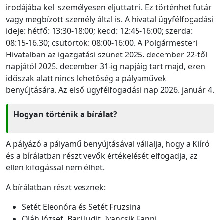
irodájába kell személyesen eljuttatni. Ez történhet futár
vagy megbízott személy által is. A hivatal ügyfélfogadási
ideje: hétfő: 13:30-18:00; kedd: 12:45-16:00; szerda:
08:15-16.30; csütörtök: 08:00-16:00. A Polgármesteri
Hivatalban az igazgatási szünet 2025. december 22-től
napjától 2025. december 31-ig napjáig tart majd, ezen
időszak alatt nincs lehetőség a pályaművek
benyújtására. Az első ügyfélfogadási nap 2026. január 4.
Hogyan történik a bírálat?
A pályázó a pályamű benyújtásával vállalja, hogy a Kiíró
és a bírálatban részt vevők értékelését elfogadja, az
ellen kifogással nem élhet.
A bírálatban részt vesznek:
Setét Eleonóra és Setét Fruzsina
Oláh József, Bari Judit, Ivancsik Fanni