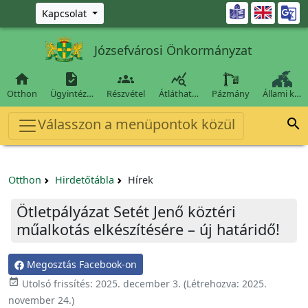
Ugrás a fő tartalomra

Kapcsolat
Józsefvárosi Önkormányzat




Otthon
Ügyintéz…
Részvétel
Átláthat…
Pázmány
Állami k…
Válasszon a menüpontok közül

Otthon
Hirdetőtábla
Hírek
Ötletpályázat Setét Jenő köztéri
műalkotás elkészítésére – új határidő!
Megosztás Facebook-on

Utolsó frissítés:
2025. december 3.
(Létrehozva:
2025.
november 24.
)