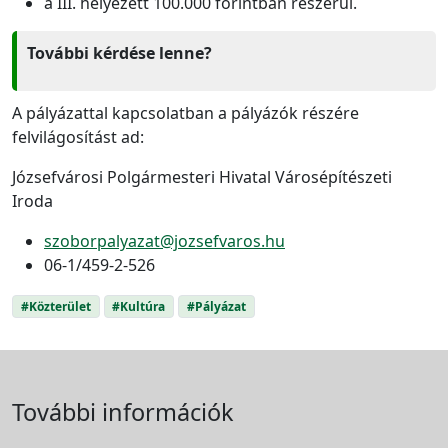
a III. helyezett 100.000 forintban részerül.
További kérdése lenne?
A pályázattal kapcsolatban a pályázók részére
felvilágosítást ad:
Józsefvárosi Polgármesteri Hivatal Városépítészeti
Iroda
szoborpalyazat@jozsefvaros.hu
06-1/459-2-526
#Közterület
#Kultúra
#Pályázat
További információk