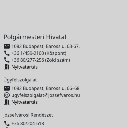
Polgármesteri Hivatal

1082 Budapest, Baross u. 63-67.

+36 1/459-2100 (Központ)

+36 80/277-256 (Zöld szám)

Nyitvatartás
Ügyfélszolgálat

1082 Budapest, Baross u. 66–68.

ugyfelszolgalat@jozsefvaros.hu

Nyitvatartás
Józsefvárosi Rendészet

+36 80/204-618