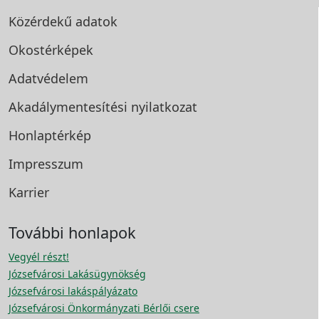
Közérdekű adatok
Okostérképek
Adatvédelem
Akadálymentesítési
nyilatkozat
Honlaptérkép
Impresszum
Karrier
További honlapok
Vegyél részt!
Józsefvárosi Lakásügynökség
Józsefvárosi lakáspályázato
Józsefvárosi Önkormányzati Bérlői csere