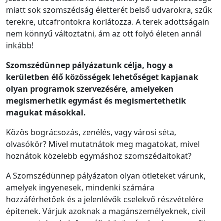
miatt sok szomszédság életterét belső udvarokra, szűk
terekre, utcafrontokra korlátozza. A terek adottságain
nem könnyű változtatni, ám az ott folyó életen annál
inkább!
Szomszédünnep pályázatunk célja, hogy a
kerületben élő közösségek lehetőséget kapjanak
olyan programok szervezésére, amelyeken
megismerhetik egymást és megismertethetik
magukat másokkal.
Közös bográcsozás, zenélés, vagy városi séta,
olvasókör? Mivel mutatnátok meg magatokat, mivel
hoznátok közelebb egymáshoz szomszédaitokat?
A Szomszédünnep pályázaton olyan ötleteket várunk,
amelyek ingyenesek, mindenki számára
hozzáférhetőek és a jelenlévők cselekvő részvételére
építenek. Várjuk azoknak a magánszemélyeknek, civil