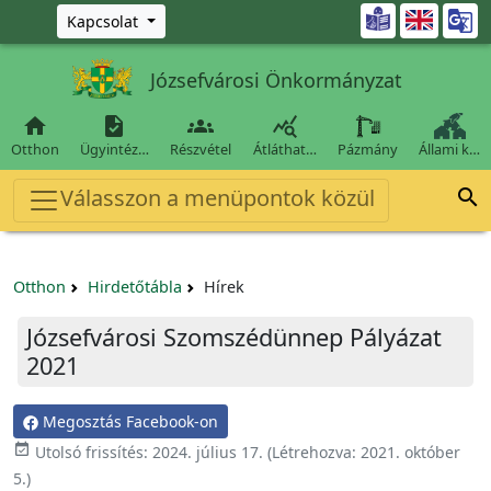
Ugrás a fő tartalomra

Kapcsolat
Józsefvárosi Önkormányzat




Otthon
Ügyintéz…
Részvétel
Átláthat…
Pázmány
Állami k…
Válasszon a menüpontok közül

Otthon
Hirdetőtábla
Hírek
Józsefvárosi Szomszédünnep Pályázat
2021
Megosztás Facebook-on

Utolsó frissítés:
2024. július 17.
(Létrehozva:
2021. október
5.
)