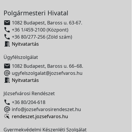
Polgármesteri Hivatal

1082 Budapest, Baross u. 63-67.

+36 1/459-2100 (Központ)

+36 80/277-256 (Zöld szám)

Nyitvatartás
Ügyfélszolgálat

1082 Budapest, Baross u. 66–68.

ugyfelszolgalat@jozsefvaros.hu

Nyitvatartás
Józsefvárosi Rendészet

+36 80/204-618

info@jozsefvarosirendeszet.hu
rendeszet.jozsefvaros.hu
Gyermekvédelmi Készenléti Szolgálat