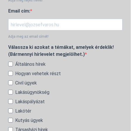
Adja meg teljes nevét!
Email cím:
Adja meg az email címét!
Válassza ki azokat a témákat, amelyek érdeklik!
(Bármennyi hírlevelet megjelölhet.)
Általános hírek
Hogyan vehetek részt
Civil ügyek
Lakásügynökség
Lakáspályázat
Lakótér
Kutyás ügyek
Társasházi hírek