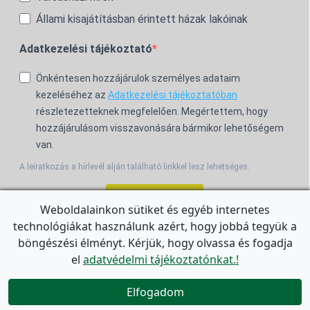
Állami kisajátításban érintett házak lakóinak
Adatkezelési tájékoztató
Önkéntesen hozzájárulok személyes adataim
kezeléséhez az
Adatkezelési tájékoztatóban
részletezetteknek megfelelően. Megértettem, hogy
hozzájárulásom visszavonására bármikor lehetőségem
van.
A leiratkozás a hírlevél alján található linkkel lesz lehetséges.
Feliratkozom!
Weboldalainkon sütiket és egyéb internetes
technológiákat használunk azért, hogy jobbá tegyük a
For the English Newsletter, click
HERE.
böngészési élményt. Kérjük, hogy olvassa és fogadja
el
adatvédelmi tájékoztatónkat.!


Elfogadom