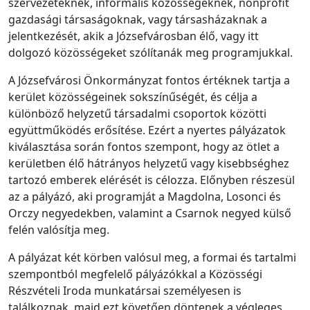
szervezeteknek, informális közösségeknek, nonprofit
gazdasági társaságoknak, vagy társasházaknak a
jelentkezését, akik a Józsefvárosban élő, vagy itt
dolgozó közösségeket szólítanák meg programjukkal.
A Józsefvárosi Önkormányzat fontos értéknek tartja a
kerület közösségeinek sokszínűségét, és célja a
különböző helyzetű társadalmi csoportok közötti
együttműködés erősítése. Ezért a nyertes pályázatok
kiválasztása során fontos szempont, hogy az ötlet a
kerületben élő hátrányos helyzetű vagy kisebbséghez
tartozó emberek elérését is célozza. Előnyben részesül
az a pályázó, aki programját a Magdolna, Losonci és
Orczy negyedekben, valamint a Csarnok negyed külső
felén valósítja meg.
A pályázat két körben valósul meg, a formai és tartalmi
szempontból megfelelő pályázókkal a Közösségi
Részvételi Iroda munkatársai személyesen is
találkoznak, majd ezt követően döntenek a végleges