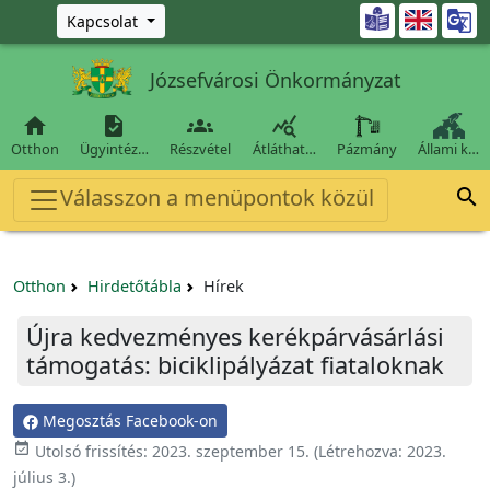
Ugrás a fő tartalomra

Kapcsolat
Józsefvárosi Önkormányzat




Otthon
Ügyintéz…
Részvétel
Átláthat…
Pázmány
Állami k…
Válasszon a menüpontok közül

Otthon
Hirdetőtábla
Hírek
Újra kedvezményes kerékpárvásárlási
támogatás: biciklipályázat fiataloknak
Megosztás Facebook-on

Utolsó frissítés:
2023. szeptember 15.
(Létrehozva:
2023.
július 3.
)