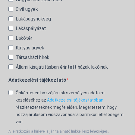
Civil ügyek
Lakásügynökség
Lakáspályázat
Lakótér
Kutyás ügyek
Társasházi hírek
Állami kisajátításban érintett házak lakóinak
Adatkezelési tájékoztató
Önkéntesen hozzájárulok személyes adataim
kezeléséhez az
Adatkezelési tájékoztatóban
részletezetteknek megfelelően. Megértettem, hogy
hozzájárulásom visszavonására bármikor lehetőségem
van.
A leiratkozás a hírlevél alján található linkkel lesz lehetséges.