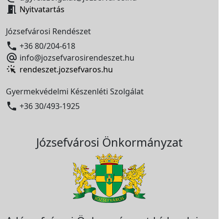

Nyitvatartás
Józsefvárosi Rendészet

+36 80/204-618

info@jozsefvarosirendeszet.hu
rendeszet.jozsefvaros.hu
Gyermekvédelmi Készenléti Szolgálat

+36 30/493-1925
Józsefvárosi Önkormányzat