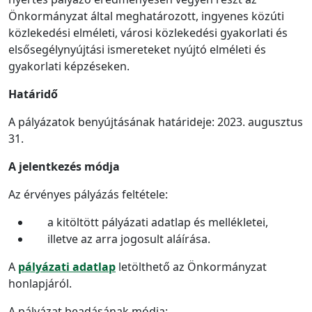
Önkormányzat által meghatározott, ingyenes közúti
közlekedési elméleti, városi közlekedési gyakorlati és
elsősegélynyújtási ismereteket nyújtó elméleti és
gyakorlati képzéseken.
Határidő
A pályázatok benyújtásának határideje: 2023. augusztus
31.
A jelentkezés módja
Az érvényes pályázás feltétele:
a kitöltött pályázati adatlap és mellékletei,
illetve az arra jogosult aláírása.
A
pályázati adatlap
letölthető az Önkormányzat
honlapjáról.
A pályázat beadásának módja: