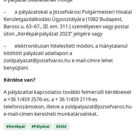
–
a pályázatokat a Józsefvárosi Polgármesteri Hivatal
Kerületgazdálkodási Ügyosztályára (1082 Budapest,
Baross u. 63–67., III. em. 311.) személyesen vagy postai
úton „Kerékpárpályázat 2023” jeligére vagy
–
elektronikusan hitelesített módon, a hiánytalanul
kitöltött pályázati adatlapon a
zoldpalyazat@jozsefvaros.hu e-mail-címre lehet
benyújtani.
Kérdése van?
A pályázattal kapcsolatos további felmerülő kérdéseivel
a +36 1/459 2576-os, a + 36 1/459 2119-es
telefonszámokon, illetve a zoldpalyazat@jozsefvaros.hu
e-mail-címen keresheti munkatársainkat.
#Kerékpár
#Pályázat
#Zöld