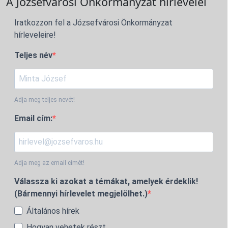
A Józsefvárosi Önkormányzat hírlevelei
Iratkozzon fel a Józsefvárosi Önkormányzat
hírleveleire!
Teljes név
Adja meg teljes nevét!
Email cím:
Adja meg az email címét!
Válassza ki azokat a témákat, amelyek érdeklik!
(Bármennyi hírlevelet megjelölhet.)
Általános hírek
Hogyan vehetek részt