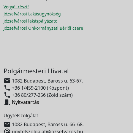
Vegyél részt!
Józsefvárosi Lakásügynökség
Józsefvárosi lakáspályázato
Józsefvárosi Önkormányzati Bérlői csere
Polgármesteri Hivatal

1082 Budapest, Baross u. 63-67.

+36 1/459-2100 (Központ)

+36 80/277-256 (Zöld szám)

Nyitvatartás
Ügyfélszolgálat

1082 Budapest, Baross u. 66–68.

ugyfelszolgalat@jozsefvaros.hu