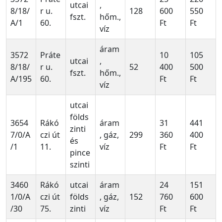
utcai
,
8/18/
r u.
128
600
550
fszt.
hőm.,
A/1
60.
Ft
Ft
víz
áram
3572
Práte
10
105
utcai
,
8/18/
r u.
52
400
500
fszt.
hőm.,
A/195
60.
Ft
Ft
víz
utcai
földs
3654
Rákó
áram
31
441
zinti
7/0/A
czi út
, gáz,
299
360
400
és
/1
11.
víz
Ft
Ft
pince
szinti
3460
Rákó
utcai
áram
24
151
1/0/A
czi út
földs
, gáz,
152
760
600
/30
75.
zinti
víz
Ft
Ft