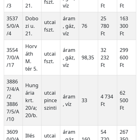
fszt.
/3
21.
víz
Ft
Ft
3537
Dobo
áram
25
163
utcai
5/0/A
zi u.
, gáz,
76
780
300
fszt.
/4
21.
víz
Ft
Ft
Horv
3554
áram
32
299
áth
utcai
7/0/A
, gáz,
98,35
232
600
M.
fszt.
/17
víz
Ft
Ft
tér 5.
3886
Hung
7/4/A
ária
utcai
62
/2
áram
4 734
krt.
pince
33
500
3886
, víz
Ft
20/a;
szinti
Ft
7/5/A
20/b.
/10
3609
áram
54
267
Illés
utcai
0/0/A
, gáz,
160
720
350