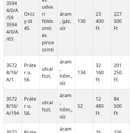
3594
udva
4/0/A
Orcz
ri
áram
23
227
/59
y út
földs
, gáz,
130
400
500
3594
45.
zinti
víz
Ft
Ft
4/0/A
és
/63
pince
szinti
áram
3572
Práte
32
201
utcai
,
8/16/
r u.
134
160
250
fszt.
hőm.,
A/1
56.
Ft
Ft
víz
áram
3572
Práte
12
84
utcai
,
8/16/
r u.
52
480
500
fszt.
hőm.,
A/194
56.
Ft
Ft
víz
áram
3572
Práte
25
226