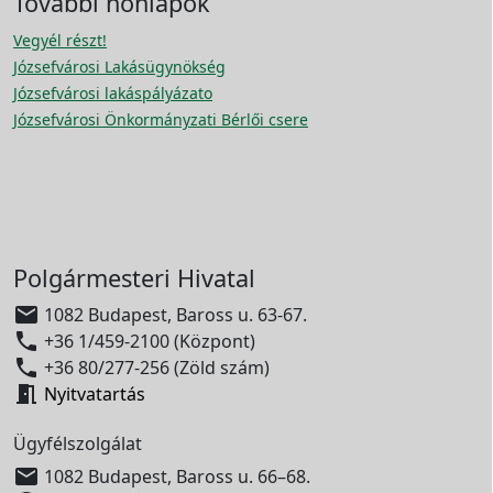
További honlapok
Vegyél részt!
Józsefvárosi Lakásügynökség
Józsefvárosi lakáspályázato
Józsefvárosi Önkormányzati Bérlői csere
Polgármesteri Hivatal

1082 Budapest, Baross u. 63-67.

+36 1/459-2100 (Központ)

+36 80/277-256 (Zöld szám)

Nyitvatartás
Ügyfélszolgálat

1082 Budapest, Baross u. 66–68.