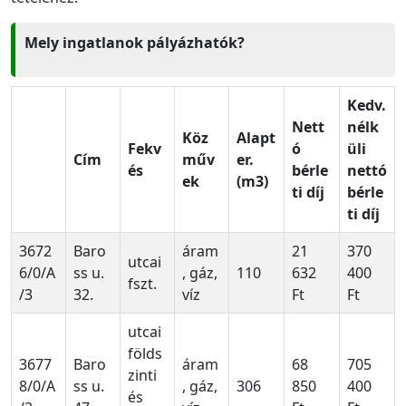
Mely ingatlanok pályázhatók?
Kedv.
Nett
nélk
Köz
Alapt
Fekv
ó
üli
Cím
műv
er.
és
bérle
nettó
ek
(m3)
ti díj
bérle
ti díj
3672
Baro
áram
21
370
utcai
6/0/A
ss u.
, gáz,
110
632
400
fszt.
/3
32.
víz
Ft
Ft
utcai
földs
3677
Baro
áram
68
705
zinti
8/0/A
ss u.
, gáz,
306
850
400
és