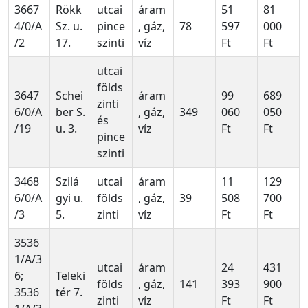
3667
Rökk
utcai
áram
51
81
4/0/A
Sz. u.
pince
, gáz,
78
597
000
/2
17.
szinti
víz
Ft
Ft
utcai
földs
3647
Schei
áram
99
689
zinti
6/0/A
ber S.
, gáz,
349
060
050
és
/19
u. 3.
víz
Ft
Ft
pince
szinti
3468
Szilá
utcai
áram
11
129
6/0/A
gyi u.
földs
, gáz,
39
508
700
/3
5.
zinti
víz
Ft
Ft
3536
1/A/3
utcai
áram
24
431
6;
Teleki
földs
, gáz,
141
393
900
3536
tér 7.
zinti
víz
Ft
Ft