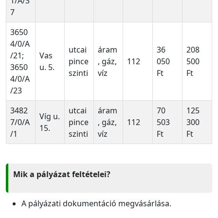
1/A/3
7
3650
4/0/A
utcai
áram
36
208
/21;
Vas
pince
, gáz,
112
050
500
3650
u. 5.
szinti
víz
Ft
Ft
4/0/A
/23
3482
utcai
áram
70
125
Víg u.
7/0/A
pince
, gáz,
112
503
300
15.
/1
szinti
víz
Ft
Ft
Mik a pályázat feltételei?
A pályázati dokumentáció megvásárlása.