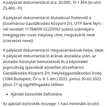
A pályázati dokumentáció ára: 20.000,- Ft + ÁFA (bruttó
25.400,- Ft)
A pályázati dokumentáció átutalással fizetendő a
Józsefvárosi Gazdálkodási Központ Zrt. OTP Bank Nyrt.-
nél vezetett 11784009-22229762 számú számlájára
(megjegyzés rovat: helyiség címe, megvásárló neve
(szervezet neve))
A pályázati dokumentáció megvásárlásának helye, ideje:
A pályázati dokumentáció árának átutalása után, az
átutalási bizonylat bemutatását és a képviseleti
jogosultság igazolását követően Józsefvárosi
Gazdálkodási Központ Zrt. Helyiséggazdálkodási Iroda
(1084 Budapest, Őr u. 8. I. em.) 2022. június 30-tól 2022.
július 27-ig ügyfélfogadási időben
Ajánlati biztosíték befizetése
Az ajánlati biztosíték összege: 1 havi minimális bruttó