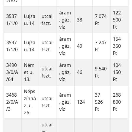
2/A/7
áram
122
3537
Lujza
utcai
7 074
, gáz,
38
500
1/1/0
u. 14.
fszt.
Ft
víz
Ft
áram
154
3537
Lujza
utcai
7 247
, gáz,
49
350
1/1/0
u. 14.
fszt.
Ft
víz
Ft
3490
Ném
áram
104
utcai
9 540
3/0/A
et u.
, gáz,
46
150
fszt.
Ft
/64
13.
víz
Ft
Néps
3468
áram
37
268
zínhá
utcai
2/0/A
, gáz,
124
526
800
z u.
fszt.
/3
víz
Ft
Ft
26.
utcai
és