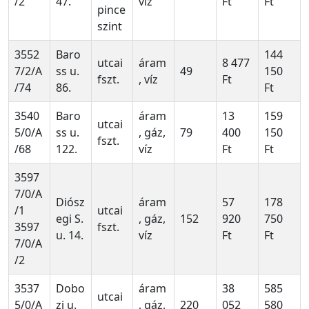
/2
47.
víz
Ft
Ft
pince
szint
3552
Baro
144
utcai
áram
8 477
7/2/A
ss u.
49
150
fszt.
, víz
Ft
/74
86.
Ft
3540
Baro
áram
13
159
utcai
5/0/A
ss u.
, gáz,
79
400
150
fszt.
/68
122.
víz
Ft
Ft
3597
7/0/A
Diósz
áram
57
178
/1
utcai
egi S.
, gáz,
152
920
750
3597
fszt.
u. 14.
víz
Ft
Ft
7/0/A
/2
3537
Dobo
áram
38
585
utcai
5/0/A
zi u.
, gáz,
220
052
580