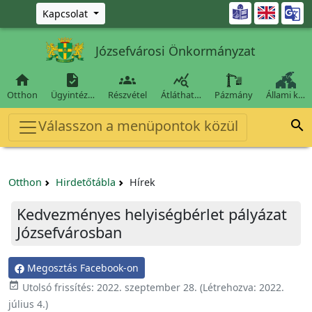
Ugrás a fő tartalomra

Kapcsolat
Józsefvárosi Önkormányzat




Otthon
Ügyintéz…
Részvétel
Átláthat…
Pázmány
Állami k…
Válasszon a menüpontok közül

Otthon
Hirdetőtábla
Hírek
Kedvezményes helyiségbérlet pályázat
Józsefvárosban
Megosztás Facebook-on

Utolsó frissítés:
2022. szeptember 28.
(Létrehozva:
2022.
július 4.
)