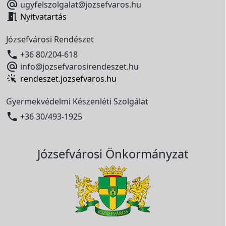

ugyfelszolgalat@jozsefvaros.hu

Nyitvatartás
Józsefvárosi Rendészet

+36 80/204-618

info@jozsefvarosirendeszet.hu
rendeszet.jozsefvaros.hu
Gyermekvédelmi Készenléti Szolgálat

+36 30/493-1925
Józsefvárosi Önkormányzat