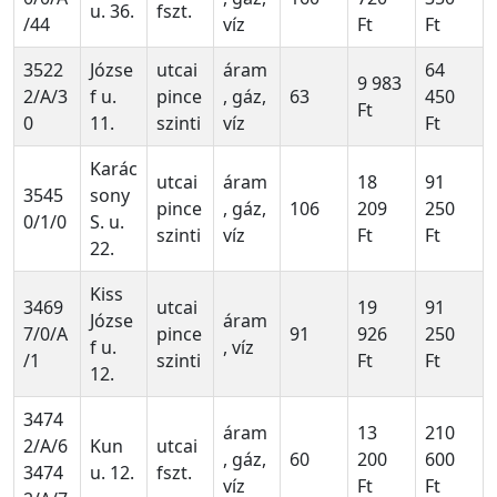
u. 36.
fszt.
/44
víz
Ft
Ft
3522
Józse
utcai
áram
64
9 983
2/A/3
f u.
pince
, gáz,
63
450
Ft
0
11.
szinti
víz
Ft
Karác
utcai
áram
18
91
3545
sony
pince
, gáz,
106
209
250
0/1/0
S. u.
szinti
víz
Ft
Ft
22.
Kiss
3469
utcai
19
91
Józse
áram
7/0/A
pince
91
926
250
f u.
, víz
/1
szinti
Ft
Ft
12.
3474
áram
13
210
2/A/6
Kun
utcai
, gáz,
60
200
600
3474
u. 12.
fszt.
víz
Ft
Ft