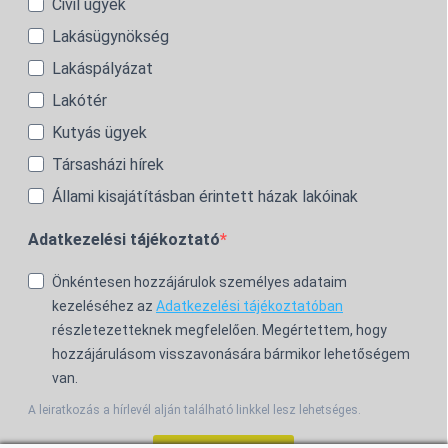
Civil ügyek
Lakásügynökség
Lakáspályázat
Lakótér
Kutyás ügyek
Társasházi hírek
Állami kisajátításban érintett házak lakóinak
Adatkezelési tájékoztató
Önkéntesen hozzájárulok személyes adataim
kezeléséhez az
Adatkezelési tájékoztatóban
részletezetteknek megfelelően. Megértettem, hogy
hozzájárulásom visszavonására bármikor lehetőségem
van.
A leiratkozás a hírlevél alján található linkkel lesz lehetséges.