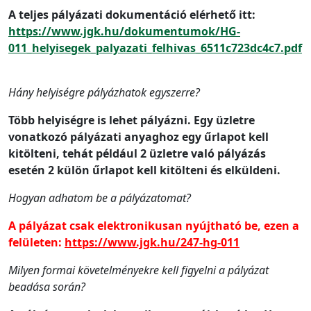
A teljes pályázati dokumentáció elérhető itt:
https://www.jgk.hu/dokumentumok/HG-
011_helyisegek_palyazati_felhivas_6511c723dc4c7.pdf
Hány helyiségre pályázhatok egyszerre?
Több helyiségre is lehet pályázni. Egy üzletre
vonatkozó pályázati anyaghoz egy űrlapot kell
kitölteni, tehát például 2 üzletre való pályázás
esetén 2 külön űrlapot kell kitölteni és elküldeni.
Hogyan adhatom be a pályázatomat?
A pályázat csak elektronikusan nyújtható be, ezen a
felületen:
https://www.jgk.hu/247-hg-011
Milyen formai követelményekre kell figyelni a pályázat
beadása során?