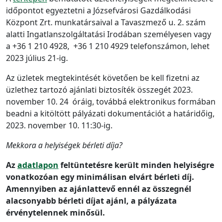
időpontot egyeztetni a Józsefvárosi Gazdálkodási
Központ Zrt. munkatársaival a Tavaszmező u. 2. szám
alatti Ingatlanszolgáltatási Irodában személyesen vagy
a +36 1 210 4928, +36 1 210 4929 telefonszámon, lehet
2023 július 21-ig.
Az üzletek megtekintését követően be kell fizetni az
üzlethez tartozó ajánlati biztosíték összegét 2023.
november 10. 24 óráig, továbbá elektronikus formában
beadni a kitöltött pályázati dokumentációt a határidőig,
2023. november 10. 11:30-ig.
Mekkora a helyiségek bérleti díja?
Az
adatlapon
feltüntetésre került minden helyiségre
vonatkozóan egy minimálisan elvárt bérleti díj.
Amennyiben az ajánlattevő ennél az összegnél
alacsonyabb bérleti díjat ajánl, a pályázata
érvénytelennek minősül.