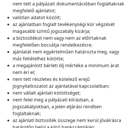
nem tett a pályázati dokumentációban foglaltaknak
megfelelő ajánlatot;
valótlan adatot közölt;
az ajánlatban foglalt tevékenységi kör végzését
magasabb szintű jogszabály kizárja;
a biztosítékot nem vagy nem az előírtaknak
megfelelően bocsátja rendelkezésre;
ajánlatát nem egyértelműen határozta meg, vagy
más feltételhez kötötte;
a megajánlott bérleti díj mértéke a minimum árat
nem éri el;
nem tett részletes és kötelező erejű
jognyilatkozatot az ajánlatával kapcsolatban;
nem vállalt ajánlati kötöttséget;
nem felel meg a pályázati kiírásban, a
jogszabályokban, a jelen eljárási rendben
foglaltaknak;
az ajánlati biztosíték összege nem kerül jóváírásra
határidőn belül a kiíró bankszámláján;