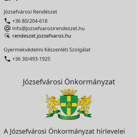
Józsefvárosi Rendészet

+36 80/204-618

info@jozsefvarosirendeszet.hu
rendeszet.jozsefvaros.hu
Gyermekvédelmi Készenléti Szolgálat

+36 30/493-1925
Józsefvárosi Önkormányzat
A Józsefvárosi Önkormányzat hírlevelei