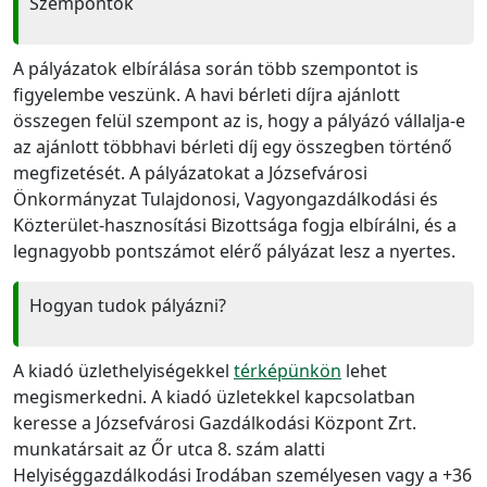
Szempontok
A pályázatok elbírálása során több szempontot is
figyelembe veszünk. A havi bérleti díjra ajánlott
összegen felül szempont az is, hogy a pályázó vállalja-e
az ajánlott többhavi bérleti díj egy összegben történő
megfizetését. A pályázatokat a Józsefvárosi
Önkormányzat Tulajdonosi, Vagyongazdálkodási és
Közterület-hasznosítási Bizottsága fogja elbírálni, és a
legnagyobb pontszámot elérő pályázat lesz a nyertes.
Hogyan tudok pályázni?
A kiadó üzlethelyiségekkel
térképünkön
lehet
megismerkedni. A kiadó üzletekkel kapcsolatban
keresse a Józsefvárosi Gazdálkodási Központ Zrt.
munkatársait az Őr utca 8. szám alatti
Helyiséggazdálkodási Irodában személyesen vagy a +36