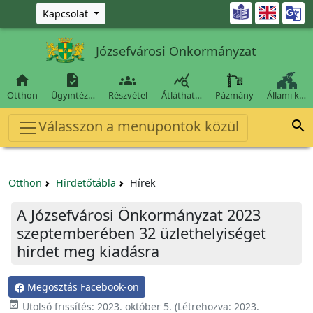
Ugrás a fő tartalomra

Kapcsolat
Józsefvárosi Önkormányzat




Otthon
Ügyintéz…
Részvétel
Átláthat…
Pázmány
Állami k…
Válasszon a menüpontok közül

Otthon
Hirdetőtábla
Hírek
A Józsefvárosi Önkormányzat 2023
szeptemberében 32 üzlethelyiséget
hirdet meg kiadásra
Megosztás Facebook-on

Utolsó frissítés:
2023. október 5.
(Létrehozva:
2023.