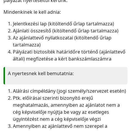
pályázat nyerteseitől kérünk.
Mindenkinek le kell adnia:
Jelentkezési lap (kitöltendő űrlap tartalmazza)
Ajánlati összesítő (kitöltendő űrlap tartalmazza)
Az ajánlattevő nyilatkozatai (kitöltendő űrlap
tartalmazza)
Pályázati biztosíték határidőre történő (ajánlattevő
általi) megfizetése a kért bankszámlaszámra
A nyertesnek kell bemutatnia:
Aláírási címpéldány (jogi személy/szervezet esetén)
Ptk. előírásai szerinti bizonyító erejű
meghatalmazás, amennyiben az ajánlatot nem a
cég képviselője nyújtja be vagy az esetleges
ügyintézést nem a cég képviselője végzi
Amennyiben az ajánlattevő nem szerepel a