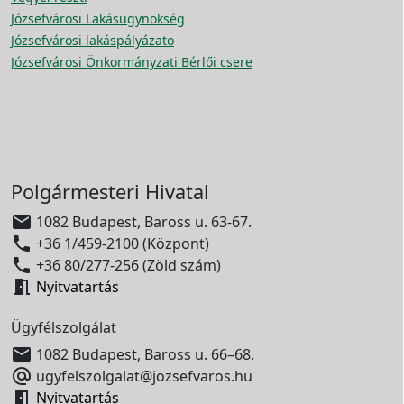
Józsefvárosi Lakásügynökség
Józsefvárosi lakáspályázato
Józsefvárosi Önkormányzati Bérlői csere
Polgármesteri Hivatal

1082 Budapest, Baross u. 63-67.

+36 1/459-2100 (Központ)

+36 80/277-256 (Zöld szám)

Nyitvatartás
Ügyfélszolgálat

1082 Budapest, Baross u. 66–68.

ugyfelszolgalat@jozsefvaros.hu

Nyitvatartás