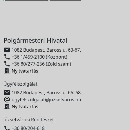
Polgármesteri Hivatal

1082 Budapest, Baross u. 63-67.

+36 1/459-2100 (Központ)

+36 80/277-256 (Zöld szám)

Nyitvatartás
Ügyfélszolgálat

1082 Budapest, Baross u. 66–68.

ugyfelszolgalat@jozsefvaros.hu

Nyitvatartás
Józsefvárosi Rendészet

+36 80/204-618