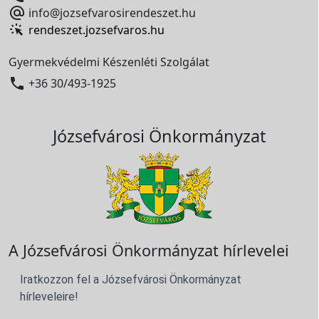

info@jozsefvarosirendeszet.hu
rendeszet.jozsefvaros.hu
Gyermekvédelmi Készenléti Szolgálat

+36 30/493-1925
Józsefvárosi Önkormányzat
A Józsefvárosi Önkormányzat hírlevelei
Iratkozzon fel a Józsefvárosi Önkormányzat
hírleveleire!