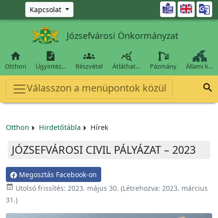
Ugrás a fő tartalomra

Kapcsolat
Józsefvárosi Önkormányzat




Otthon
Ügyintéz…
Részvétel
Átláthat…
Pázmány
Állami k…
Válasszon a menüpontok közül

Otthon
Hirdetőtábla
Hírek
JÓZSEFVÁROSI CIVIL PÁLYÁZAT – 2023
Megosztás Facebook-on

Utolsó frissítés:
2023. május 30.
(Létrehozva:
2023. március
31.
)