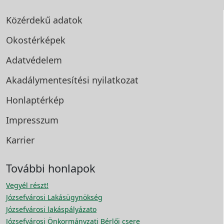
Közérdekű adatok
Okostérképek
Adatvédelem
Akadálymentesítési
nyilatkozat
Honlaptérkép
Impresszum
Karrier
További honlapok
Vegyél részt!
Józsefvárosi Lakásügynökség
Józsefvárosi lakáspályázato
Józsefvárosi Önkormányzati Bérlői csere