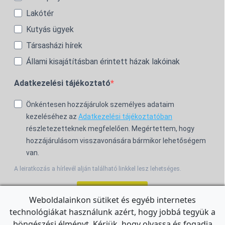
Lakótér
Kutyás ügyek
Társasházi hírek
Állami kisajátításban érintett házak lakóinak
Adatkezelési tájékoztató
Önkéntesen hozzájárulok személyes adataim
kezeléséhez az
Adatkezelési tájékoztatóban
részletezetteknek megfelelően. Megértettem, hogy
hozzájárulásom visszavonására bármikor lehetőségem
van.
A leiratkozás a hírlevél alján található linkkel lesz lehetséges.
Feliratkozom!
Weboldalainkon sütiket és egyéb internetes
technológiákat használunk azért, hogy jobbá tegyük a
For the English Newsletter, click
HERE.
böngészési élményt. Kérjük, hogy olvassa és fogadja