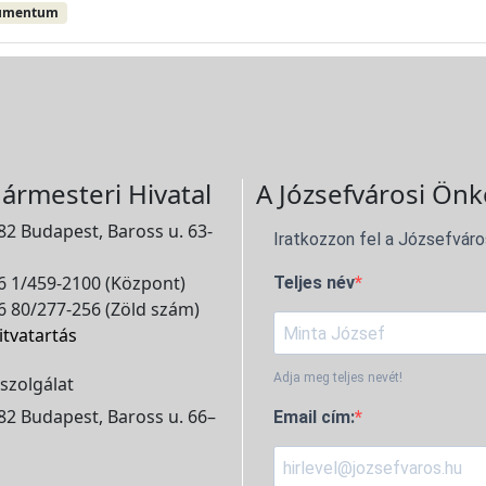
umentum
ármesteri Hivatal
A Józsefvárosi Önk
2 Budapest, Baross u. 63-
Iratkozzon fel a Józsefváro
 1/459-2100 (Központ)
Teljes név
 80/277-256 (Zöld szám)
itvatartás
Adja meg teljes nevét!
szolgálat
2 Budapest, Baross u. 66–
Email cím: