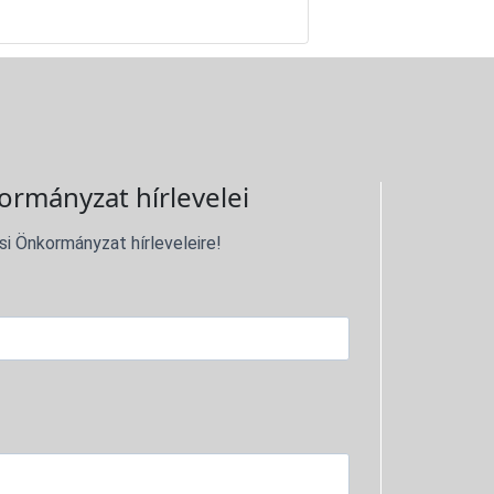
ormányzat hírlevelei
si Önkormányzat hírleveleire!