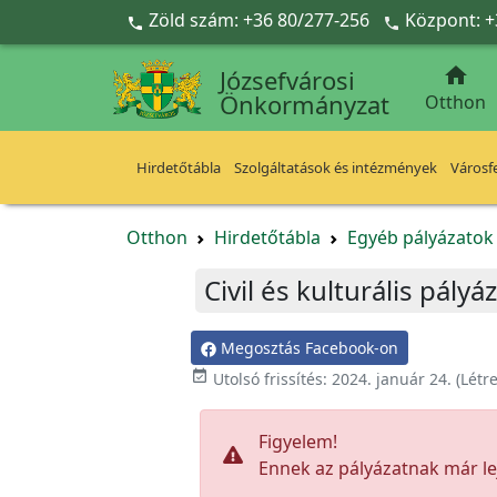
Ugrás a fő tartalomra
Zöld szám: +36 80/277-256
Központ: +



Józsefvárosi
Önkormányzat
Otthon
Hirdetőtábla
Szolgáltatások és intézmények
Városfe
Otthon
Hirdetőtábla
Egyéb pályázato
Civil és kulturális pályá
Megosztás Facebook-on

Utolsó frissítés:
2024. január 24.
(Létr
Figyelem!
Ennek az pályázatnak már lej