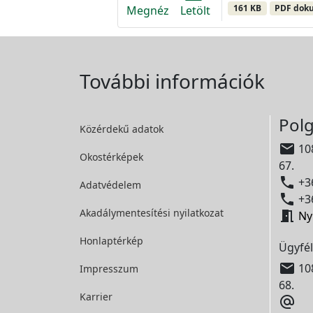
161 KB
PDF dok
Megnéz
Letölt
További információk
Polg
Közérdekű adatok

108
Okostérképek
67.

+36
Adatvédelem

+36
Akadálymentesítési
nyilatkozat

Ny
Honlaptérkép
Ügyfél

108
Impresszum
68.
Karrier
