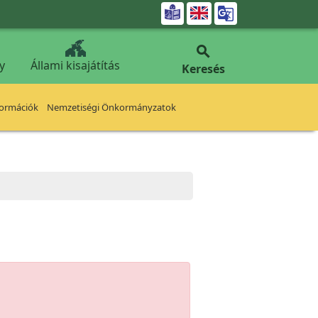


y
Állami kisajátítás
Keresés
formációk
Nemzetiségi Önkormányzatok