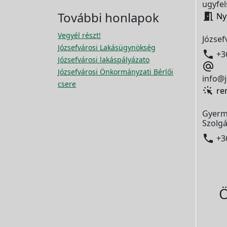
ugyfel
További honlapok

Ny
Vegyél részt!
József
Józsefvárosi Lakásügynökség

+3
Józsefvárosi lakáspályázato

Józsefvárosi Önkormányzati Bérlői
info@j
csere
re
Gyerm
Szolgá

+3
Ö