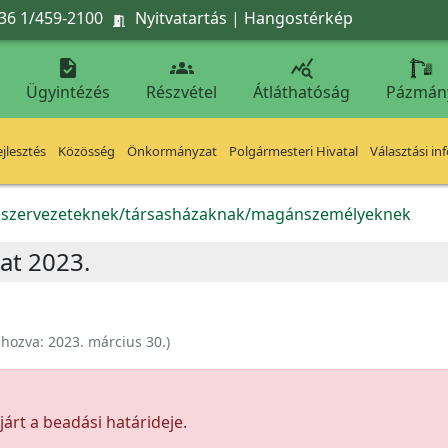
36 1/459-2100
Nyitvatartás
|
Hangostérkép




Ügyintézés
Részvétel
Átláthatóság
Pázmán
jlesztés
Közösség
Önkormányzat
Polgármesteri Hivatal
Választási in
k szervezeteknek/társasházaknak/magánszemélyeknek
zat 2023.
ehozva:
2023. március 30.
)
árt a beadási határideje.