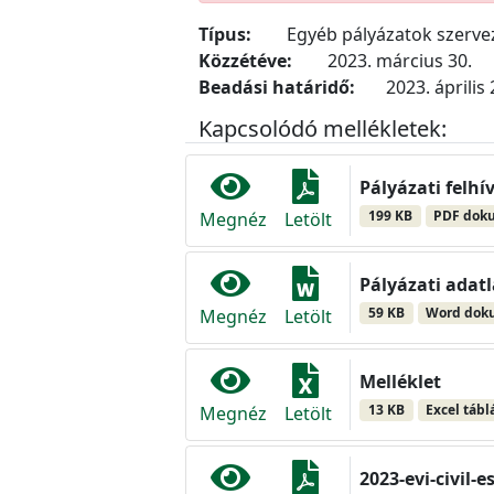
Típus:
Egyéb pályázatok szerv
Közzétéve:
2023. március 30.
Beadási határidő:
2023. április 
Kapcsolódó mellékletek:
Pályázati felhí
199 KB
PDF dok
Megnéz
Letölt
Pályázati adat
59 KB
Word do
Megnéz
Letölt
Melléklet
13 KB
Excel tábl
Megnéz
Letölt
2023-evi-civil-