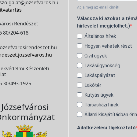
szolgalat@jozsefvaros.hu
Adja meg az email címét!
itvatartás
Válassza ki azokat a témá
városi Rendészet
hírlevelet megjelölhet.)
6 80/204-618
Általános hírek
Hogyan vehetek részt
ozsefvarosirendeszet.hu
ndeszet.jozsefvaros.hu
Civil ügyek
Lakásügynökség
ekvédelmi Készenléti
lat
Lakáspályázat
6 30/493-1925
Lakótér
Kutyás ügyek
Józsefvárosi
Társasházi hírek
nkormányzat
Állami kisajátításban éri
Adatkezelési tájékoztató