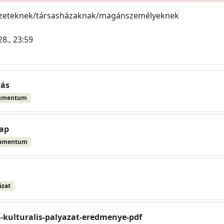
ezeteknek/társasházaknak/magánszemélyeknek
28., 23:59
vás
umentum
lap
kumentum
ázat
es-kulturalis-palyazat-eredmenye-pdf