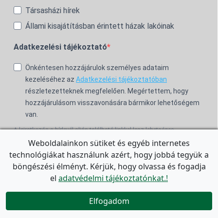
Társasházi hírek
Állami kisajátításban érintett házak lakóinak
Adatkezelési tájékoztató
Önkéntesen hozzájárulok személyes adataim
kezeléséhez az
Adatkezelési tájékoztatóban
részletezetteknek megfelelően. Megértettem, hogy
hozzájárulásom visszavonására bármikor lehetőségem
van.
A leiratkozás a hírlevél alján található linkkel lesz lehetséges.
Weboldalainkon sütiket és egyéb internetes
Feliratkozom!
technológiákat használunk azért, hogy jobbá tegyük a
böngészési élményt. Kérjük, hogy olvassa és fogadja
For the English Newsletter, click
HERE.
el
adatvédelmi tájékoztatónkat.!

Elfogadom
