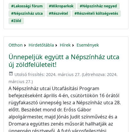
#Lakossági fórum
#Mikroparkok
#Népszínház negyed
#Népszínház utca
#Részvétel
#Részvételi költségvetés
#Zöld
Otthon
Hirdetőtábla
Hírek
Események
Ünnepeljük együtt a Népszínház utca
új zöldfelületeit!
event_available
Utolsó frissítés:
2024. március 27.
(Létrehozva:
2024.
március 27.
)
A Népszínház utcai Utcafásítási Program
befejezéseként április 4-én, csütörtökön 16 órától
rügyfakasztó ünnepség lesz a Népszínház utca 28.
előtt. Beszédet mond dr. Erőss Gábor
alpolgármester, majd Jónás Judit színművész és a
Dromara együttes zenés műsorát hallhatják az
ünnepség résztvevői. A futó városfejlesztési