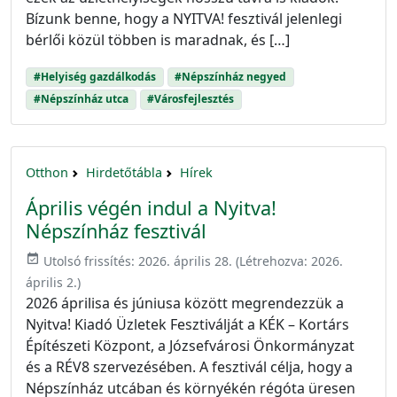
Bízunk benne, hogy a NYITVA! fesztivál jelenlegi
bérlői közül többen is maradnak, és […]
#Helyiség gazdálkodás
#Népszínház negyed
#Népszínház utca
#Városfejlesztés
Otthon
Hirdetőtábla
Hírek
Április végén indul a Nyitva!
Népszínház fesztivál
event_available
Utolsó frissítés:
2026. április 28.
(Létrehozva:
2026.
április 2.
)
2026 áprilisa és júniusa között megrendezzük a
Nyitva! Kiadó Üzletek Fesztiválját a KÉK – Kortárs
Építészeti Központ, a Józsefvárosi Önkormányzat
és a RÉV8 szervezésében. A fesztivál célja, hogy a
Népszínház utcában és környékén régóta üresen