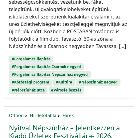
sebességcsökkentést vezetünk be, fákat
telepítünk, új gyalogátkelőhelyeket építünk,
iskolatereket szeretnénk kialakítani, valamint az
üres üzlethelyiségeket tesztjelleggel megnyitjuk az
új bérlők előtt. Közben a POSTÁBAN továbbra is
folytatódik a filmklub. Tavasztól 30-as zóna a
Népszínház és a Csarnok negyedben Tavasszal […]
#Forgalomcsillapítás
#Forgalomcsillapítás Csarnok negyed
#Forgalomcsillapítás Népszínház negyed
#Közösségi program
#Kultúra
#Népszínház negyed
#Népszínház utca
#Városfejlesztés
Otthon
Hirdetőtábla
Hírek
Nyitva! Népszínház – Jelentkezzen a
Kiadó Üzletek Fesztiváljára- 2026.