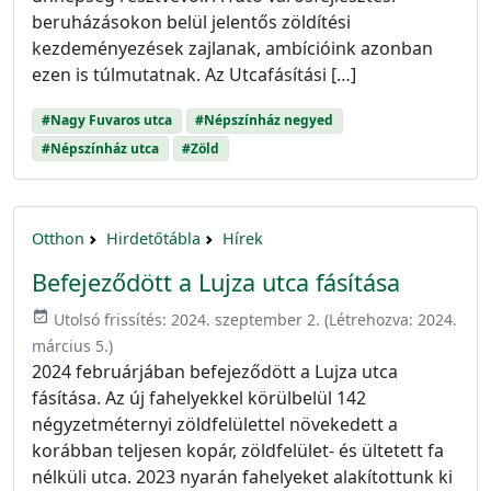
beruházásokon belül jelentős zöldítési
kezdeményezések zajlanak, ambícióink azonban
ezen is túlmutatnak. Az Utcafásítási […]
#Nagy Fuvaros utca
#Népszínház negyed
#Népszínház utca
#Zöld
Otthon
Hirdetőtábla
Hírek
Befejeződött a Lujza utca fásítása
event_available
Utolsó frissítés:
2024. szeptember 2.
(Létrehozva:
2024.
március 5.
)
2024 februárjában befejeződött a Lujza utca
fásítása. Az új fahelyekkel körülbelül 142
négyzetméternyi zöldfelülettel növekedett a
korábban teljesen kopár, zöldfelület- és ültetett fa
nélküli utca. 2023 nyarán fahelyeket alakítottunk ki