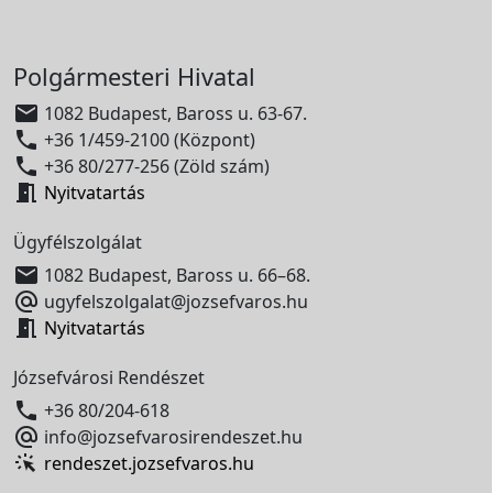
Polgármesteri Hivatal

1082 Budapest, Baross u. 63-67.

+36 1/459-2100 (Központ)

+36 80/277-256 (Zöld szám)

Nyitvatartás
Ügyfélszolgálat

1082 Budapest, Baross u. 66–68.

ugyfelszolgalat@jozsefvaros.hu

Nyitvatartás
Józsefvárosi Rendészet

+36 80/204-618

info@jozsefvarosirendeszet.hu
rendeszet.jozsefvaros.hu