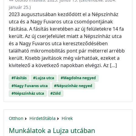
január 25.
)
2023 augusztusában kezdődött el a Népszínház
utca és a Nagy Fuvaros utca csomópontjának
fásítása. A fásítás keretében az új felületekre 14 fa
került. Az új cserjefelület miatt a Népszínház utca
és a Nagy Fuvaros utca kereszteződésében
található mikromobilitás pont pár méterrel arrébb
került. Kisebb javítások még várhatóak, ezeket a
kivitelező a következő napokban elvégzi. Az […]
#Fásítás
#Lujza utca
#Magdolna negyed
#Nagy Fuvaros utca
#Népszínház negyed
#Népszínház utca
#Zöld
Otthon
Hirdetőtábla
Hírek
Munkálatok a Lujza utcában