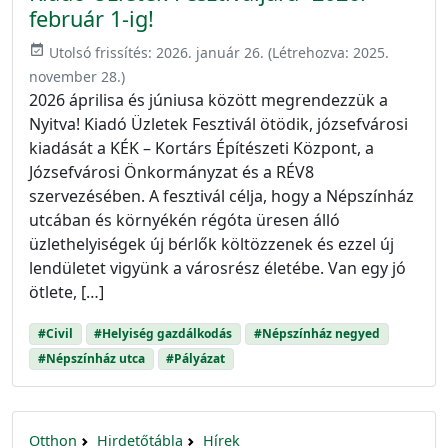
február 1-ig!
event_available
Utolsó frissítés:
2026. január 26.
(Létrehozva:
2025.
november 28.
)
2026 áprilisa és júniusa között megrendezzük a
Nyitva! Kiadó Üzletek Fesztivál ötödik, józsefvárosi
kiadását a KÉK – Kortárs Építészeti Központ, a
Józsefvárosi Önkormányzat és a RÉV8
szervezésében. A fesztivál célja, hogy a Népszínház
utcában és környékén régóta üresen álló
üzlethelyiségek új bérlők költözzenek és ezzel új
lendületet vigyünk a városrész életébe. Van egy jó
ötlete, […]
#Civil
#Helyiség gazdálkodás
#Népszínház negyed
#Népszínház utca
#Pályázat
Otthon
Hirdetőtábla
Hírek