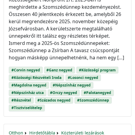
meghirdette a Szomszédünnep kezdeményezést.
Összesen 40 jelentkezés érkezett be, amelyből 26
kerül megrendezésre 2025. november közepéig
Józsefvárosban. A kerületszerte megtalálható
ünnepekről itt találsz egy részletes térképet.
Ismerd meg a 2025-ös Szomszédünnepeket:
Szomszédünnep a Zsírban A tavasz csúcspontját
hogyan másképp ünnepelhetnénk, ha nem egy […]
#Corvin negyed
#Ganz negyed
#Közösségi program
#Közösségi Részvételi Iroda
#Losonci negyed
#Magdolna negyed
#Népszínház negyed
#Népszínház utca
#Orczy negyed
#Palotanegyed
#Részvétel
#Százados negyed
#Szomszédünnep
#Tisztviselőtelep
Otthon
Hirdetőtábla
Közterületi lezárások