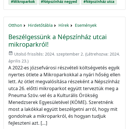
#Mikroparkok
#Népszínház negyed
#Népszínház utca
Otthon
Hirdetőtábla
Hírek
Események
Beszélgessünk a Népszínház utcai
mikroparkról!
event_available
Utolsó frissítés:
2024. szeptember 2.
(Létrehozva:
2024.
április 23.
)
A 2022-es józsefvárosi részvételi költségvetés egyik
nyertes ötlete a Mikroparkokkal a nyári hőség ellen
lett. Az ötlet megvalósítása részeként a Népszínház
utca 26. előtti mikroparkot együtt terveztük meg a
Pneuma Szöv.-vel és a Kulturális Örökség
Menedzserek Egyesületével (KÖME). Szeretnénk
most a lakókkal együtt beszélgetni arról, hogy mit
gondolnak a mikroparkról, és hogyan tudjuk
fejleszteni azt. […]