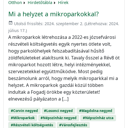
Otthon
Hirdetőtábla
Hírek
Mi a helyzet a mikroparkokkal?
event_available
Utolsó frissítés:
2024. szeptember 2.
(Létrehozva:
2024.
július 17.
)
A mikroparkok létrehozása a 2022-es józsefvárosi
részvételi költségvetés egyik nyertes ötlete volt,
hogy parkolóhelyek felszabadításával hűsítő
zöldfelületeket alakítsunk ki. Tavaly ősszel a Rév8 öt
mikroparkot hozott létre, helyi intézményekkel,
szervezetekkel együttműködve. Most pedig
beszámolunk arról, hogy melyik mikroparkkal mi a
helyzet. A mikroparkok gazdái közül többen
indultak a Fogadj örökbe egy közterületet!
elnevezésű pályázaton a […]
#Corvin negyed
#Losonci negyed
#Magdolna negyed
#Mikroparkok
#Népszínház negyed
#Népszínház utca
#Részvételi költségvetés
#Városfejlesztés