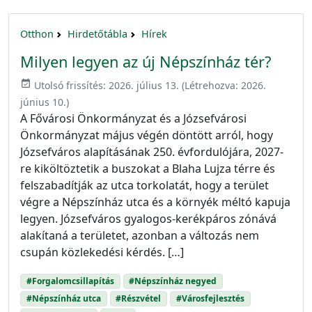
Otthon
Hirdetőtábla
Hírek
Milyen legyen az új Népszínház tér?
event_available
Utolsó frissítés:
2026. július 13.
(Létrehozva:
2026.
június 10.
)
A Fővárosi Önkormányzat és a Józsefvárosi
Önkormányzat május végén döntött arról, hogy
Józsefváros alapításának 250. évfordulójára, 2027-
re kiköltöztetik a buszokat a Blaha Lujza térre és
felszabadítják az utca torkolatát, hogy a terület
végre a Népszínház utca és a környék méltó kapuja
legyen. Józsefváros gyalogos-kerékpáros zónává
alakítaná a területet, azonban a változás nem
csupán közlekedési kérdés. […]
#Forgalomcsillapítás
#Népszínház negyed
#Népszínház utca
#Részvétel
#Városfejlesztés