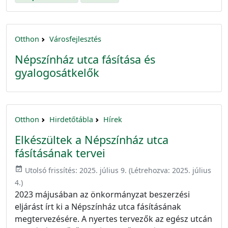
Otthon
Városfejlesztés
Népszínház utca fásítása és
gyalogosátkelők
Otthon
Hirdetőtábla
Hírek
Elkészültek a Népszínház utca
fásításának tervei
event_available
Utolsó frissítés:
2025. július 9.
(Létrehozva:
2025. július
4.
)
2023 májusában az önkormányzat beszerzési
eljárást írt ki a Népszínház utca fásításának
megtervezésére. A nyertes tervezők az egész utcán