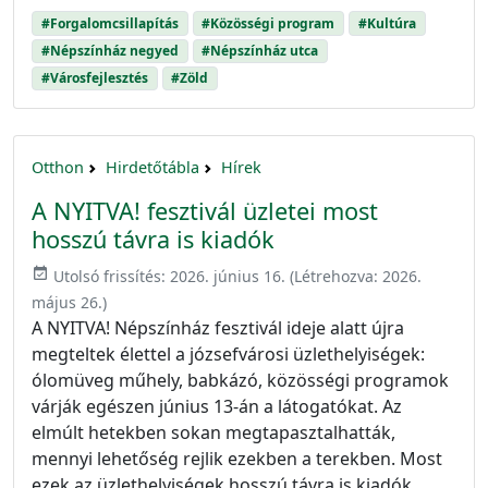
#Forgalomcsillapítás
#Közösségi program
#Kultúra
#Népszínház negyed
#Népszínház utca
#Városfejlesztés
#Zöld
Otthon
Hirdetőtábla
Hírek
A NYITVA! fesztivál üzletei most
hosszú távra is kiadók
event_available
Utolsó frissítés:
2026. június 16.
(Létrehozva:
2026.
május 26.
)
A NYITVA! Népszínház fesztivál ideje alatt újra
megteltek élettel a józsefvárosi üzlethelyiségek:
ólomüveg műhely, babkázó, közösségi programok
várják egészen június 13-án a látogatókat. Az
elmúlt hetekben sokan megtapasztalhatták,
mennyi lehetőség rejlik ezekben a terekben. Most
ezek az üzlethelyiségek hosszú távra is kiadók.