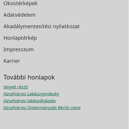
Okostérképek
Adatvédelem
Akadálymentesítési
nyilatkozat
Honlaptérkép
Impresszum
Karrier
További honlapok
Vegyél részt!
Józsefvárosi Lakásügynökség
Józsefvárosi lakáspályázato
Józsefvárosi Önkormányzati Bérlői csere