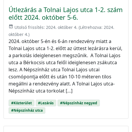
Útlezárás a Tolnai Lajos utca 1-2. szám
előtt 2024. október 5-6.
event_available
Utolsó frissítés:
2024. október 4.
(Létrehozva:
2024.
október 4.
)
2024. október 5-én és 6-án rendezvény miatt a
Tolnai Lajos utca 1-2. előtt az úttest lezárásra kerül,
a parkolás ideiglenesen megszűnik. A Tolnai Lajos
utca a Bérkocsis utca felől ideiglenesen zsákutca
lesz. A Népszínház utca Tolnai Lajos utcai
csomópontja előtt és után 10-10 méteren tilos
megállni a rendezvény alatt. A Tolnai Lajos utca-
Népszínház utca torkolat […]
#Közterület
#Lezárás
#Népszínház negyed
#Népszínház utca