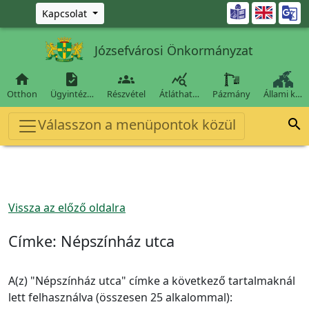
Ugrás a fő tartalomra

Kapcsolat
Józsefvárosi Önkormányzat




Otthon
Ügyintéz…
Részvétel
Átláthat…
Pázmány
Állami k…
Válasszon a menüpontok közül

Vissza az előző oldalra
Címke:
Népszínház utca
A(z) "Népszínház utca" címke a következő tartalmaknál
lett felhasználva (összesen 25 alkalommal):