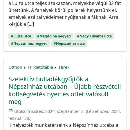
a Lujza utca teljes szakaszán, melyekbe végül 32 fát
ültettünk. A fahelyek körül pollerek helyeztünk el,
amelyek ezáltal védelmet nyújtanak a fáknak. Arra
kérjük a […]
#Lujza utca
#Magdolna negyed
#Nagy Fuvaros utca
#Népszínház negyed
#Népszínház utca
Otthon
Hirdetőtábla
Hírek
Szelektív hulladékgyűjtők a
Népszínház utcában – Újabb részvételi
költségvetés nyertes ötlet valósult
meg
event_available
Utolsó frissítés:
2024. szeptember 2.
(Létrehozva:
2024.
február 20.
)
Kihelyezték munkatársaink a Népszínház utcába a