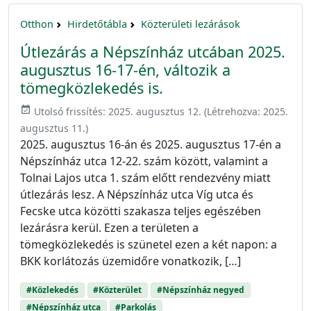
Otthon
Hirdetőtábla
Közterületi lezárások
Útlezárás a Népszínház utcában 2025.
augusztus 16-17-én, változik a
tömegközlekedés is.
event_available
Utolsó frissítés:
2025. augusztus 12.
(Létrehozva:
2025.
augusztus 11.
)
2025. augusztus 16-án és 2025. augusztus 17-én a
Népszínház utca 12-22. szám között, valamint a
Tolnai Lajos utca 1. szám előtt rendezvény miatt
útlezárás lesz. A Népszínház utca Víg utca és
Fecske utca közötti szakasza teljes egészében
lezárásra kerül. Ezen a területen a
tömegközlekedés is szünetel ezen a két napon: a
BKK korlátozás üzemidőre vonatkozik, […]
#Közlekedés
#Közterület
#Népszínház negyed
#Népszínház utca
#Parkolás