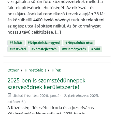
vizsgálták a sűrűn futó közművezetékek mellett a
fák telepítésének lehetőségét. Az elkészült és
hozzájárulásokkal rendelkező tervek alapján 36 fát
és körülbelül 4400 évelő növényt tudunk telepíteni
az egész utca átépítése nélkül. Az önkormányzat
hosszú távú célkitűzése, […]
#Fásítás
#Népszínház negyed
#Népszínház utca
#Részvétel
#Városfejlesztés
#véleményezés
#Zöld
Otthon
Hirdetőtábla
Hírek
2025-ben is szomszédünnepek
szerveződnek kerületszerte!
event_available
Utolsó frissítés:
2026. január 12.
(Létrehozva:
2025.
október 6.
)
A Közösségi Részvételi Iroda és a Józsefváros
Közösségeiért Nonprofit zrt. 2025-ben is