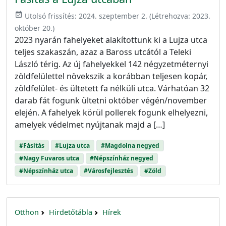
event_available
Utolsó frissítés:
2024. szeptember 2.
(Létrehozva:
2023.
október 20.
)
2023 nyarán fahelyeket alakítottunk ki a Lujza utca
teljes szakaszán, azaz a Baross utcától a Teleki
László térig. Az új fahelyekkel 142 négyzetméternyi
zöldfelülettel növekszik a korábban teljesen kopár,
zöldfelület- és ültetett fa nélküli utca. Várhatóan 32
darab fát fogunk ültetni október végén/november
elején. A fahelyek körül pollerek fogunk elhelyezni,
amelyek védelmet nyújtanak majd a […]
#Fásítás
#Lujza utca
#Magdolna negyed
#Nagy Fuvaros utca
#Népszínház negyed
#Népszínház utca
#Városfejlesztés
#Zöld
Otthon
Hirdetőtábla
Hírek