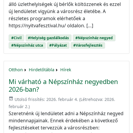
álló üzlethelyiségek új bérlők költözzenek és ezzel
új lendületet vigyünk a városrész életébe. A
részletes programok elérhetőek a
https://nyitvafesztival.hu/ oldalon. […]
#Civil
#Helyiség gazdálkodás
#Népszínház negyed
#Népszínház utca
#Pályázat
#Városfejlesztés
Otthon
Hirdetőtábla
Hírek
Mi várható a Népszínház negyedben
2026-ban?
event_available
Utolsó frissítés:
2026. február 4.
(Létrehozva:
2026.
február 2.
)
Szeretnénk új lendületet adni a Népszínház negyed
mindennapjainak. Ennek érdekében a következő
fejlesztéseket tervezzük a városrészben: