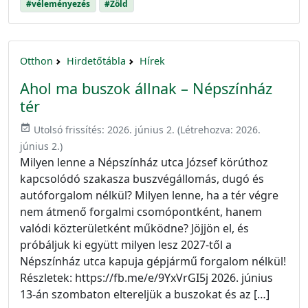
#véleményezés
#Zöld
Otthon
Hirdetőtábla
Hírek
Ahol ma buszok állnak – Népszínház
tér
event_available
Utolsó frissítés:
2026. június 2.
(Létrehozva:
2026.
június 2.
)
Milyen lenne a Népszínház utca József körúthoz
kapcsolódó szakasza buszvégállomás, dugó és
autóforgalom nélkül? Milyen lenne, ha a tér végre
nem átmenő forgalmi csomópontként, hanem
valódi közterületként működne? Jöjjön el, és
próbáljuk ki együtt milyen lesz 2027-től a
Népszínház utca kapuja gépjármű forgalom nélkül!
Részletek: https://fb.me/e/9YxVrGI5j 2026. június
13-án szombaton eltereljük a buszokat és az […]