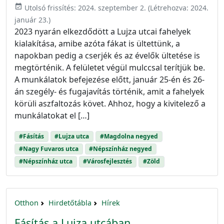
event_available
Utolsó frissítés:
2024. szeptember 2.
(Létrehozva:
2024.
január 23.
)
2023 nyarán elkezdődött a Lujza utcai fahelyek
kialakítása, amibe azóta fákat is ültettünk, a
napokban pedig a cserjék és az évelők ültetése is
megtörténik. A felületet végül mulccsal terítjük be.
A munkálatok befejezése előtt, január 25-én és 26-
án szegély- és fugajavítás történik, amit a fahelyek
körüli aszfaltozás követ. Ahhoz, hogy a kivitelező a
munkálatokat el […]
#Fásítás
#Lujza utca
#Magdolna negyed
#Nagy Fuvaros utca
#Népszínház negyed
#Népszínház utca
#Városfejlesztés
#Zöld
Otthon
Hirdetőtábla
Hírek
Fásítás a Lujza utcában