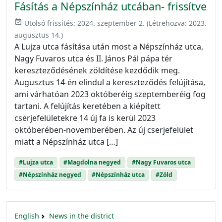
Fásítás a Népszínház utcában- frissítve
event_available
Utolsó frissítés:
2024. szeptember 2.
(Létrehozva:
2023.
augusztus 14.
)
A Lujza utca fásítása után most a Népszínház utca,
Nagy Fuvaros utca és II. János Pál pápa tér
kereszteződésének zöldítése kezdődik meg.
Augusztus 14-én elindul a kereszteződés felújítása,
ami várhatóan 2023 októberéig szeptemberéig fog
tartani. A felújítás keretében a kiépített
cserjefelületekre 14 új fa is kerül 2023
októberében-novemberében. Az új cserjefelület
miatt a Népszínház utca […]
#Lujza utca
#Magdolna negyed
#Nagy Fuvaros utca
#Népszínház negyed
#Népszínház utca
#Zöld
English
News in the district