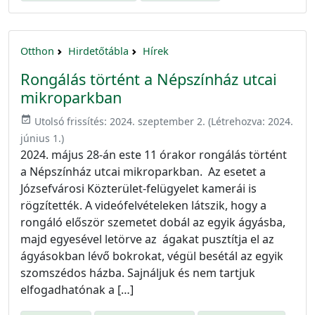
Otthon
Hirdetőtábla
Hírek
Rongálás történt a Népszínház utcai
mikroparkban
event_available
Utolsó frissítés:
2024. szeptember 2.
(Létrehozva:
2024.
június 1.
)
2024. május 28-án este 11 órakor rongálás történt
a Népszínház utcai mikroparkban. Az esetet a
Józsefvárosi Közterület-felügyelet kamerái is
rögzítették. A videófelvételeken látszik, hogy a
rongáló először szemetet dobál az egyik ágyásba,
majd egyesével letörve az ágakat pusztítja el az
ágyásokban lévő bokrokat, végül besétál az egyik
szomszédos házba. Sajnáljuk és nem tartjuk
elfogadhatónak a […]