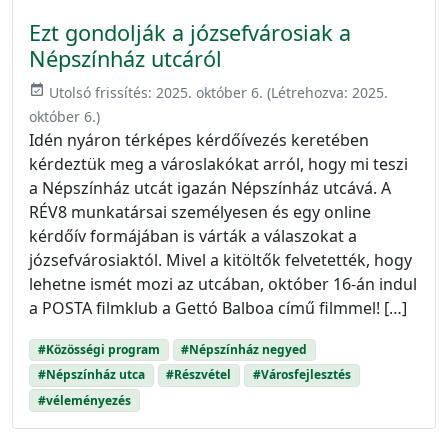
Ezt gondolják a józsefvárosiak a
Népszínház utcáról
event_available
Utolsó frissítés:
2025. október 6.
(Létrehozva:
2025.
október 6.
)
Idén nyáron térképes kérdőívezés keretében
kérdeztük meg a városlakókat arról, hogy mi teszi
a Népszínház utcát igazán Népszínház utcává. A
RÉV8 munkatársai személyesen és egy online
kérdőív formájában is várták a válaszokat a
józsefvárosiaktól. Mivel a kitöltők felvetették, hogy
lehetne ismét mozi az utcában, október 16-án indul
a POSTA filmklub a Gettó Balboa című filmmel! […]
#Közösségi program
#Népszínház negyed
#Népszínház utca
#Részvétel
#Városfejlesztés
#véleményezés