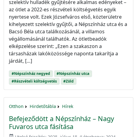
szelektív hulladék gyűjtésére alkalmas edényeket –
az ötlet a 2022-es részvételi költségvetés egyik
nyertese volt. Ezek Józsefváros első, közterületre
kihelyezett szelektív gyűjtői, a Népszínház utca és a
Bacsó Béla utca találkozásánál, a villamos
végállomásánál találhatók. Az ötletbeadók
elképzelése szerint: „Ezen a szakaszon a
társasházak lakóközössége naponta takarítja a
járdát, […]
#Népszínház negyed
#Népszínház utca
#Részvételi költségvetés
#Zöld
Otthon
Hirdetőtábla
Hírek
Befejeződött a Népszínház – Nagy
Fuvaros utca fásítása
event_available
Utolsó frissítés:
2025. július 15.
(Létrehozva:
2024.