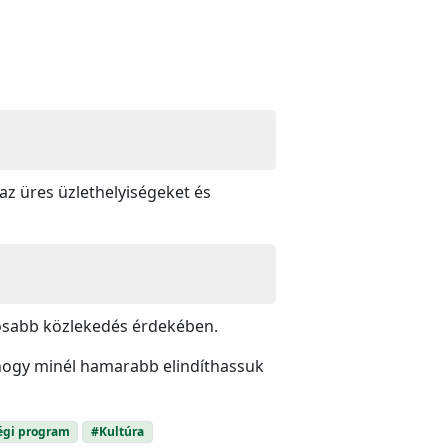
 az üres üzlethelyiségeket és
ágosabb közlekedés érdekében.
ogy minél hamarabb elindíthassuk
égi program
#Kultúra