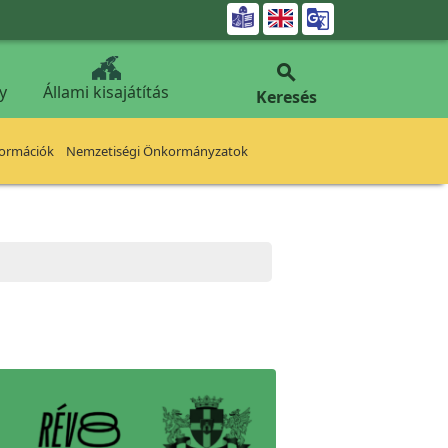


y
Állami kisajátítás
Keresés
formációk
Nemzetiségi Önkormányzatok