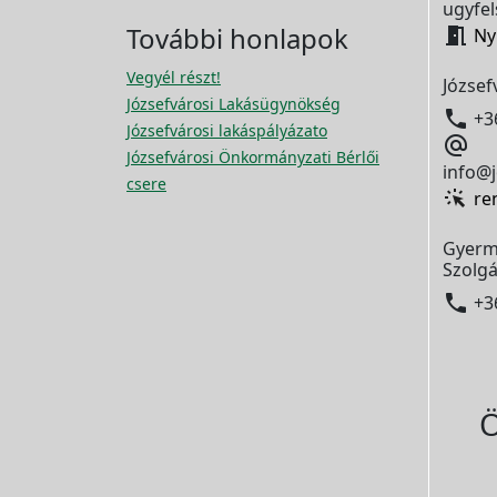
ugyfel
További honlapok

Ny
Vegyél részt!
József
Józsefvárosi Lakásügynökség

+3
Józsefvárosi lakáspályázato

Józsefvárosi Önkormányzati Bérlői
info@j
csere
re
Gyerm
Szolgá

+3
Ö