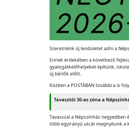
Szeretnénk új lendületet adni a Né
Ennek érdekében a következő fejlesz
gyalogátkelőhelyeket építünk, iskola
új bérlők előtt.
Közben a POSTÁBAN továbbra is folyt
Tavasztól 30-as zóna a Népszính
Tavasszal a Népszínház negyedben 
több egyirányú utcát megnyitunk a k