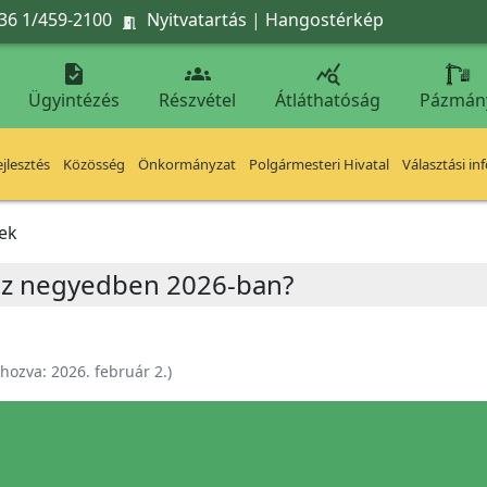
36 1/459-2100
Nyitvatartás
|
Hangostérkép




Ügyintézés
Részvétel
Átláthatóság
Pázmán
jlesztés
Közösség
Önkormányzat
Polgármesteri Hivatal
Választási in
ek
áz negyedben 2026-ban?
ehozva:
2026. február 2.
)