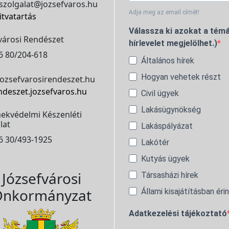
szolgalat@jozsefvaros.hu
Adja meg az email címét!
itvatartás
Válassza ki azokat a témá
városi Rendészet
hírlevelet megjelölhet.)
6 80/204-618
Általános hírek
Hogyan vehetek részt
ozsefvarosirendeszet.hu
ndeszet.jozsefvaros.hu
Civil ügyek
Lakásügynökség
ekvédelmi Készenléti
lat
Lakáspályázat
6 30/493-1925
Lakótér
Kutyás ügyek
Józsefvárosi
Társasházi hírek
nkormányzat
Állami kisajátításban éri
Adatkezelési tájékoztató