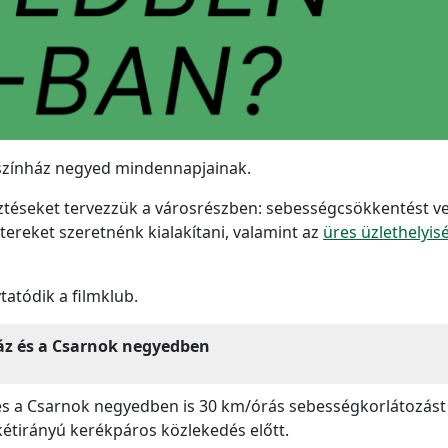
pszínház negyed mindennapjainak.
téseket tervezzük a városrészben: sebességcsökkentést vez
tereket szeretnénk kialakítani, valamint az
üres üzlethelyis
atódik a filmklub.
áz és a Csarnok negyedben
és a Csarnok negyedben is 30 km/órás sebességkorlátozást
étirányú kerékpáros közlekedés előtt.