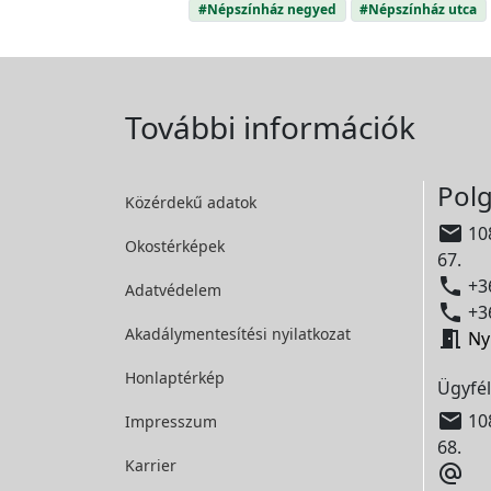
#Népszínház negyed
#Népszínház utca
További információk
Polg
Közérdekű adatok

108
Okostérképek
67.

+36
Adatvédelem

+36
Akadálymentesítési
nyilatkozat

Ny
Honlaptérkép
Ügyfél

108
Impresszum
68.
Karrier
