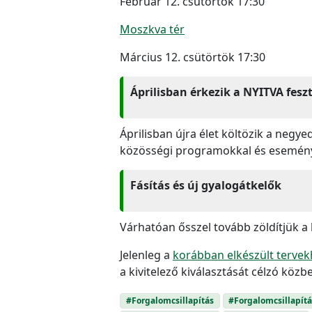
Február 12. csütörtök 17:30
Moszkva tér
Március 12. csütörtök 17:30
Áprilisban érkezik a NYITVA feszt
Áprilisban újra élet költözik a negy
közösségi programokkal és eseménye
Fásítás és új gyalogátkelők
Várhatóan ősszel tovább zöldítjük a
Jelenleg a
korábban elkészült tervek
a kivitelező kiválasztását célzó közb
#Forgalomcsillapítás
#Forgalomcsillapít