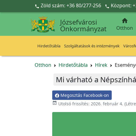
Ugrás a fő tartalomra
Zöld szám: +36 80/277-256
Központ: +



Józsefvárosi
Önkormányzat
Otthon
Hirdetőtábla
Szolgáltatások és intézmények
Városfe
Otthon
Hirdetőtábla
Hírek
Esemény
Mi várható a Népszính
Megosztás Facebook-on

Utolsó frissítés:
2026. február 4.
(Létr