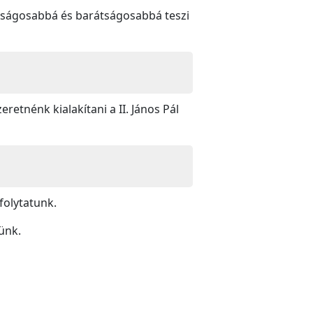
onságosabbá és barátságosabbá teszi
etnénk kialakítani a II. János Pál
folytatunk.
ünk.