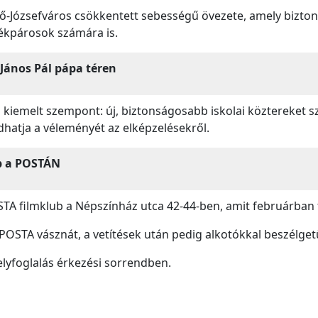
pső-Józsefváros csökkentett sebességű övezete, amely bizt
rékpárosok számára is.
 János Pál pápa téren
kiemelt szempont: új, biztonságosabb iskolai köztereket szer
hatja a véleményét az elképzelésekről.
ub a POSTÁN
OSTA filmklub a Népszínház utca 42-44-ben, amit februárban 
 POSTA vásznát, a vetítések után pedig alkotókkal beszélget
elyfoglalás érkezési sorrendben.