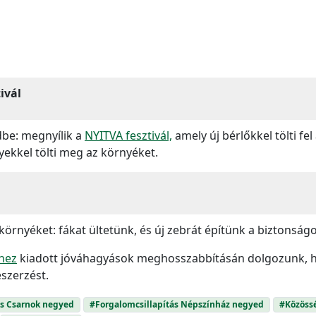
ivál
edbe: megnyílik a
NYITVA fesztivál,
amely új bérlőkkel tölti fel
kkel tölti meg az környéket.
 környéket: fákat ültetünk, és új zebrát építünk a biztons
hez
kiadott jóváhagyások meghosszabbításán dolgozunk, h
eszerzést.
ás Csarnok negyed
#Forgalomcsillapítás Népszínház negyed
#Közöss