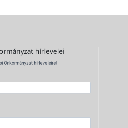
ormányzat hírlevelei
si Önkormányzat hírleveleire!