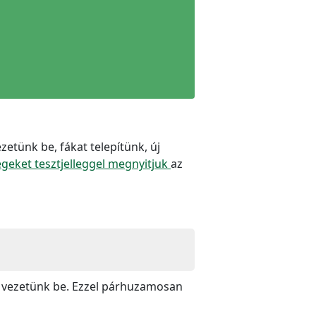
etünk be, fákat telepítünk, új
égeket tesztjelleggel megnyitjuk
az
 vezetünk be. Ezzel párhuzamosan