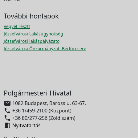
További honlapok
Vegyél részt!
Józsefvárosi Lakásügynökség
Józsefvárosi lakáspályázato
Józsefvárosi Önkormányzati Bérlői csere
Polgármesteri Hivatal

1082 Budapest, Baross u. 63-67.

+36 1/459-2100 (Központ)

+36 80/277-256 (Zöld szám)

Nyitvatartás