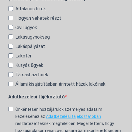
Általános hírek
Hogyan vehetek részt
Civil ügyek
Lakásügynökség
Lakáspályázat
Lakótér
Kutyás ügyek
Társasházi hírek
Állami kisajátításban érintett házak lakóinak
Adatkezelési tájékoztató
Önkéntesen hozzájárulok személyes adataim
kezeléséhez az
Adatkezelési tájékoztatóban
részletezetteknek megfelelően. Megértettem, hogy
hozzájárulásom visszavonására bármikor lehetőségem