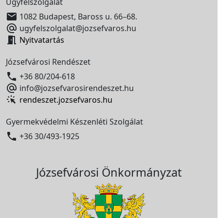
Ügyfélszolgálat

1082 Budapest, Baross u. 66–68.

ugyfelszolgalat@jozsefvaros.hu

Nyitvatartás
Józsefvárosi Rendészet

+36 80/204-618

info@jozsefvarosirendeszet.hu
rendeszet.jozsefvaros.hu
Gyermekvédelmi Készenléti Szolgálat

+36 30/493-1925
Józsefvárosi Önkormányzat