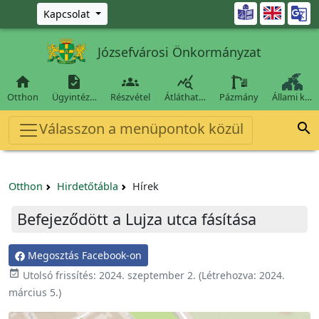
Ugrás a fő tartalomra

Kapcsolat
Józsefvárosi Önkormányzat




Otthon
Ügyintéz…
Részvétel
Átláthat…
Pázmány
Állami k…
Válasszon a menüpontok közül

Otthon
Hirdetőtábla
Hírek
Befejeződött a Lujza utca fásítása
Megosztás Facebook-on

Utolsó frissítés:
2024. szeptember 2.
(Létrehozva:
2024.
március 5.
)