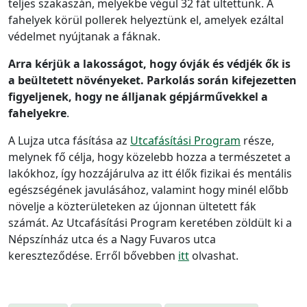
teljes szakaszán, melyekbe végül 32 fát ültettünk. A
fahelyek körül pollerek helyeztünk el, amelyek ezáltal
védelmet nyújtanak a fáknak.
Arra kérjük a lakosságot, hogy óvják és védjék ők is
a beültetett növényeket. Parkolás során kifejezetten
figyeljenek, hogy ne álljanak gépjárművekkel a
fahelyekre
.
A Lujza utca fásítása az
Utcafásítási Program
része,
melynek fő célja, hogy közelebb hozza a természetet a
lakókhoz, így hozzájárulva az itt élők fizikai és mentális
egészségének javulásához, valamint hogy minél előbb
növelje a közterületeken az újonnan ültetett fák
számát. Az Utcafásítási Program keretében zöldült ki a
Népszínház utca és a Nagy Fuvaros utca
kereszteződése. Erről bővebben
itt
olvashat.