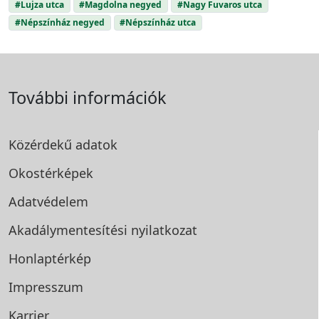
#Lujza utca
#Magdolna negyed
#Nagy Fuvaros utca
#Népszínház negyed
#Népszínház utca
További információk
Közérdekű adatok
Okostérképek
Adatvédelem
Akadálymentesítési
nyilatkozat
Honlaptérkép
Impresszum
Karrier