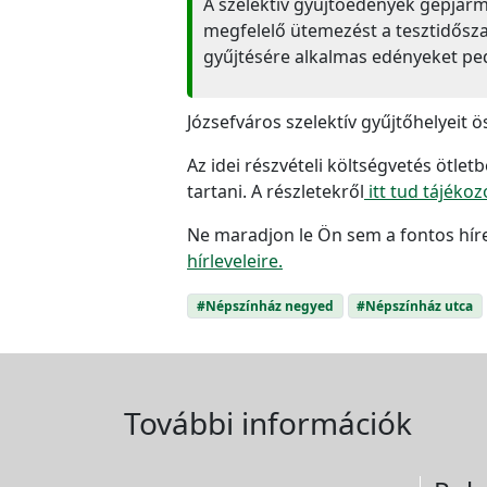
A szelektív gyűjtőedények gépjármű
megfelelő ütemezést a tesztidősza
gyűjtésére alkalmas edényeket pedi
Józsefváros szelektív gyűjtőhelyeit 
Az idei részvételi költségvetés ötletb
tartani. A részletekről
itt tud tájékoz
Ne maradjon le Ön sem a fontos híre
hírleveleire.
#Népszínház negyed
#Népszínház utca
További információk