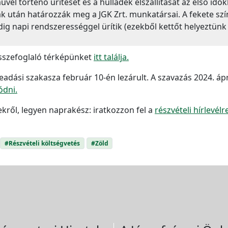
vel történő ürítését és a hulladék elszállítását az első id
k után határozzák meg a JGK Zrt. munkatársai. A fekete sz
g napi rendszerességgel ürítik (ezekből kettőt helyeztünk e
összefoglaló térképünket
itt találja.
eadási szakasza február 10-én lezárult. A szavazás 2024. ápril
ódni.
kről, legyen naprakész: iratkozzon fel a
részvételi hírlevélr
#Részvételi költségvetés
#Zöld