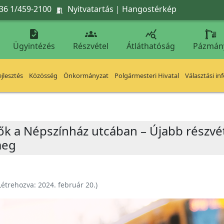
36 1/459-2100
Nyitvatartás
|
Hangostérkép




Ügyintézés
Részvétel
Átláthatóság
Pázmán
jlesztés
Közösség
Önkormányzat
Polgármesteri Hivatal
Választási in
ők a Népszínház utcában – Újabb részvét
meg
Létrehozva:
2024. február 20.
)