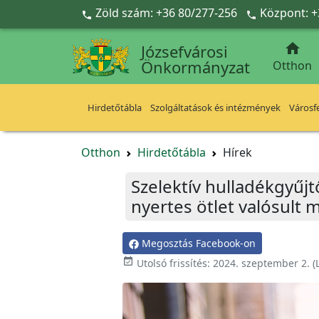
Ugrás a fő tartalomra
Zöld szám: +36 80/277-256
Központ: +



Józsefvárosi
Önkormányzat
Otthon
Hirdetőtábla
Szolgáltatások és intézmények
Városfe
Otthon
Hirdetőtábla
Hírek
Szelektív hulladékgyűjt
nyertes ötlet valósult 
Megosztás Facebook-on

Utolsó frissítés:
2024. szeptember 2.
(