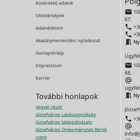
Polg
Közérdekű adatok

108
Okostérképek
67.

+36
Adatvédelem

+36
Akadálymentesítési
nyilatkozat

Ny
Honlaptérkép
Ügyfél

108
Impresszum
68.
Karrier

ugyfel
További honlapok

Ny
Vegyél részt!
József
Józsefvárosi Lakásügynökség

+3
Józsefvárosi lakáspályázato

Józsefvárosi Önkormányzati Bérlői
info@j
csere