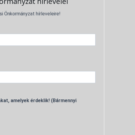
ormányzat hírlevelei
si Önkormányzat hírleveleire!
kat, amelyek érdeklik! (Bármennyi