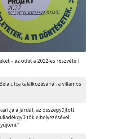
et – az ötlet a 2022-es részvételi
Béla utca találkozásánál, a villamos
rítja a járdát, az összegyűjtött
hulladékgyűjtők elhelyezésével
yűjteni.”