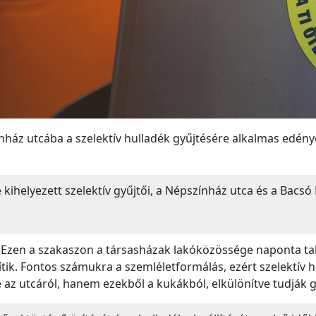
áz utcába a szelektív hulladék gyűjtésére alkalmas edények
 kihelyezett szelektív gyűjtői, a Népszínház utca és a Bacsó 
„Ezen a szakaszon a társasházak lakóközössége naponta taka
tik. Fontos számukra a szemléletformálás, ezért szelektív 
 az utcáról, hanem ezekből a kukákból, elkülönítve tudják g