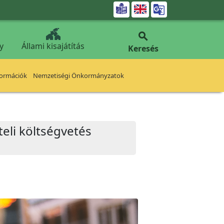


y
Állami kisajátítás
Keresés
formációk
Nemzetiségi Önkormányzatok
eli költségvetés