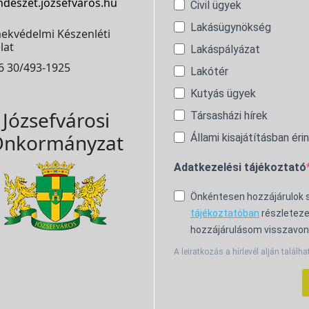
ndeszet.jozsefvaros.hu
Civil ügyek
Lakásügynökség
ekvédelmi Készenléti
lat
Lakáspályázat
6 30/493-1925
Lakótér
Kutyás ügyek
Józsefvárosi
Társasházi hírek
nkormányzat
Állami kisajátításban éri
Adatkezelési tájékoztató
Önkéntesen hozzájárulok
tájékoztatóban
részleteze
hozzájárulásom visszavon
A leiratkozás a hírlevél alján találha