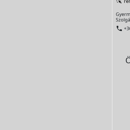
re
Gyerm
Szolgá

+3
Ö