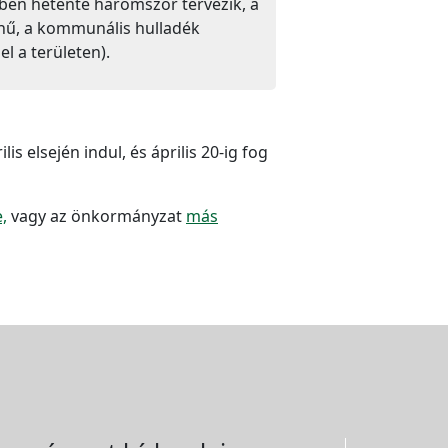
őkben hetente háromszor tervezik, a
ínű, a kommunális hulladék
l a területen).
is elsején indul, és április 20-ig fog
e,
vagy az önkormányzat
más