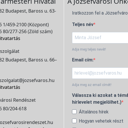
ármesteri Hivatal
A Józsefvárosi Önk
2 Budapest, Baross u. 63-
Iratkozzon fel a Józsefváro
 1/459-2100 (Központ)
Teljes név
 80/277-256 (Zöld szám)
itvatartás
Adja meg teljes nevét!
szolgálat
2 Budapest, Baross u. 66–
Email cím:
szolgalat@jozsefvaros.hu
Adja meg az email címét!
itvatartás
Válassza ki azokat a témá
városi Rendészet
hírlevelet megjelölhet.)
6 80/204-618
Általános hírek
Hogyan vehetek részt
ozsefvarosirendeszet.hu