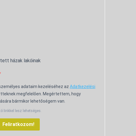
ntett házak lakóinak
 személyes adataim kezeléséhez az
Adatkezelési
tteknek megfelelően. Megértettem, hogy
ására bármikor lehetőségem van.
tó linkkel lesz lehetséges.
Feliratkozom!