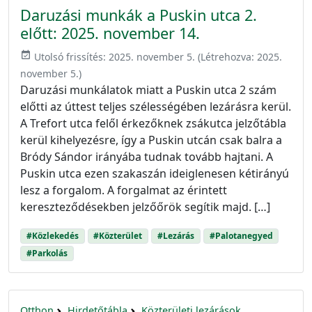
Daruzási munkák a Puskin utca 2.
előtt: 2025. november 14.
event_available
Utolsó frissítés:
2025. november 5.
(Létrehozva:
2025.
november 5.
)
Daruzási munkálatok miatt a Puskin utca 2 szám
előtti az úttest teljes szélességében lezárásra kerül.
A Trefort utca felől érkezőknek zsákutca jelzőtábla
kerül kihelyezésre, így a Puskin utcán csak balra a
Bródy Sándor irányába tudnak tovább hajtani. A
Puskin utca ezen szakaszán ideiglenesen kétirányú
lesz a forgalom. A forgalmat az érintett
kereszteződésekben jelzőőrök segítik majd. […]
#Közlekedés
#Közterület
#Lezárás
#Palotanegyed
#Parkolás
Otthon
Hirdetőtábla
Közterületi lezárások