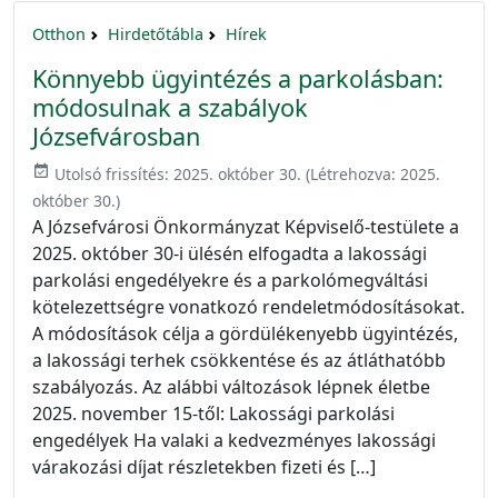
Otthon
Hirdetőtábla
Hírek
Könnyebb ügyintézés a parkolásban:
módosulnak a szabályok
Józsefvárosban
event_available
Utolsó frissítés:
2025. október 30.
(Létrehozva:
2025.
október 30.
)
A Józsefvárosi Önkormányzat Képviselő-testülete a
2025. október 30-i ülésén elfogadta a lakossági
parkolási engedélyekre és a parkolómegváltási
kötelezettségre vonatkozó rendeletmódosításokat.
A módosítások célja a gördülékenyebb ügyintézés,
a lakossági terhek csökkentése és az átláthatóbb
szabályozás. Az alábbi változások lépnek életbe
2025. november 15-től: Lakossági parkolási
engedélyek Ha valaki a kedvezményes lakossági
várakozási díjat részletekben fizeti és […]