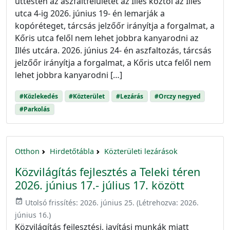
úttesten az aszfaltfelületet az Illés köztől az Illés
utca 4-ig 2026. június 19- én lemarják a
kopóréteget, tárcsás jelzőőr irányítja a forgalmat, a
Kőris utca felől nem lehet jobbra kanyarodni az
Illés utcára. 2026. június 24- én aszfaltozás, tárcsás
jelzőőr irányítja a forgalmat, a Kőris utca felől nem
lehet jobbra kanyarodni […]
#Közlekedés
#Közterület
#Lezárás
#Orczy negyed
#Parkolás
Otthon
Hirdetőtábla
Közterületi lezárások
Közvilágítás fejlesztés a Teleki téren
2026. június 17.- július 17. között
event_available
Utolsó frissítés:
2026. június 25.
(Létrehozva:
2026.
június 16.
)
Közvilágítás fejlesztési, javítási munkák miatt