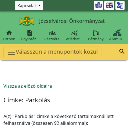
Ugrás a fő tartalomra

Kapcsolat
Józsefvárosi Önkormányzat




Otthon
Ügyintéz…
Részvétel
Átláthat…
Pázmány
Állami k…
Válasszon a menüpontok közül

Vissza az előző oldalra
Címke:
Parkolás
A(z) "Parkolás" címke a következő tartalmaknál lett
felhasználva (összesen 92 alkalommal):