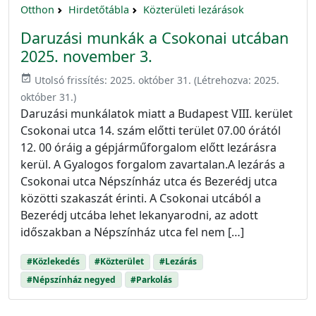
Otthon
Hirdetőtábla
Közterületi lezárások
Daruzási munkák a Csokonai utcában
2025. november 3.
event_available
Utolsó frissítés:
2025. október 31.
(Létrehozva:
2025.
október 31.
)
Daruzási munkálatok miatt a Budapest VIII. kerület
Csokonai utca 14. szám előtti terület 07.00 órától
12. 00 óráig a gépjárműforgalom előtt lezárásra
kerül. A Gyalogos forgalom zavartalan.A lezárás a
Csokonai utca Népszínház utca és Bezerédj utca
közötti szakaszát érinti. A Csokonai utcából a
Bezerédj utcába lehet lekanyarodni, az adott
időszakban a Népszínház utca fel nem […]
#Közlekedés
#Közterület
#Lezárás
#Népszínház negyed
#Parkolás