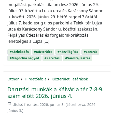
megállási, parkolási tilalom lesz 2026. június 29. –
július 07. között a Lujza utca és Karácsony Sándor
u. között. 2026. június 29. hétfő reggel 7 órától
július 7. kedd estig tilos parkolni a Teleki tér Lujza
utca és Karácsony Sándor u. közötti szakaszán.
Félpályás útlezárás és forgalomkorlátozás
lehetséges a Lujza […]
#Közlekedés
#Közterület
#Közvilágítás
#Lezárás
#Magdolna negyed
#Parkolás
#Városfejlesztés
Otthon
Hirdetőtábla
Közterületi lezárások
Daruzási munkák a Kálvária tér 7-8-9.
szám előtt 2026. június 4.
event_available
Utolsó frissítés:
2026. június 3.
(Létrehozva:
2026.
június 3.
)