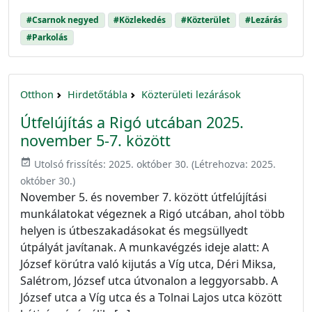
#Csarnok negyed
#Közlekedés
#Közterület
#Lezárás
#Parkolás
Otthon
Hirdetőtábla
Közterületi lezárások
Útfelújítás a Rigó utcában 2025.
november 5-7. között
event_available
Utolsó frissítés:
2025. október 30.
(Létrehozva:
2025.
október 30.
)
November 5. és november 7. között útfelújítási
munkálatokat végeznek a Rigó utcában, ahol több
helyen is útbeszakadásokat és megsüllyedt
útpályát javítanak. A munkavégzés ideje alatt: A
József körútra való kijutás a Víg utca, Déri Miksa,
Salétrom, József utca útvonalon a leggyorsabb. A
József utca a Víg utca és a Tolnai Lajos utca között