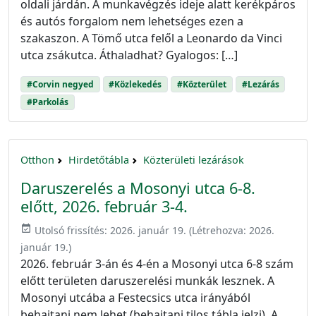
oldali járdán. A munkavégzés ideje alatt kerékpáros
és autós forgalom nem lehetséges ezen a
szakaszon. A Tömő utca felől a Leonardo da Vinci
utca zsákutca. Áthaladhat? Gyalogos: […]
#Corvin negyed
#Közlekedés
#Közterület
#Lezárás
#Parkolás
Otthon
Hirdetőtábla
Közterületi lezárások
Daruszerelés a Mosonyi utca 6-8.
előtt, 2026. február 3-4.
event_available
Utolsó frissítés:
2026. január 19.
(Létrehozva:
2026.
január 19.
)
2026. február 3-án és 4-én a Mosonyi utca 6-8 szám
előtt területen daruszerelési munkák lesznek. A
Mosonyi utcába a Festecsics utca irányából
behajtani nem lehet (behajtani tilos tábla jelzi). A