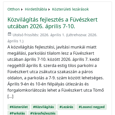
Otthon
Hirdetőtábla
Közterületi lezárások
Közvilágítás fejlesztés a Füvészkert
utcában 2026. április 7-10.
event_available
Utolsó frissítés:
2026. április 1.
(Létrehozva:
2026.
április 1.
)
A közvilágítás fejlesztési, javítási munkái miatt
megállási, parkolási tilalom lesz a Füvészkert
utcában április 7-10. között 2026. április 7. kedd
reggeltől április 8. szerda estig tilos parkolni a
Füvészkert utca zsákutca szakaszán a páros
oldalon, a parkolás a 7-9. szám között lehetséges.
Április 9-én és 10-én félpályás útlezárás és
forgalomkorlátozás lehet a Füvészkert utca Tömő
[…]
#Közterület
#Közvilágítás
#Lezárás
#Losonci negyed
#Parkolás
#Városfejlesztés