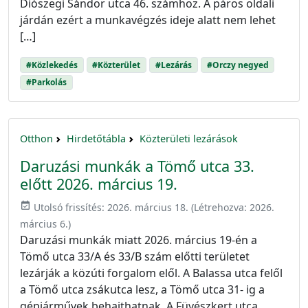
Diószegi Sándor utca 46. számhoz. A páros oldali
járdán ezért a munkavégzés ideje alatt nem lehet
[…]
#Közlekedés
#Közterület
#Lezárás
#Orczy negyed
#Parkolás
Otthon
Hirdetőtábla
Közterületi lezárások
Daruzási munkák a Tömő utca 33.
előtt 2026. március 19.
event_available
Utolsó frissítés:
2026. március 18.
(Létrehozva:
2026.
március 6.
)
Daruzási munkák miatt 2026. március 19-én a
Tömő utca 33/A és 33/B szám előtti területet
lezárják a közúti forgalom elől. A Balassa utca felől
a Tömő utca zsákutca lesz, a Tömő utca 31- ig a
gépjárművek behajthatnak. A Füvészkert utca