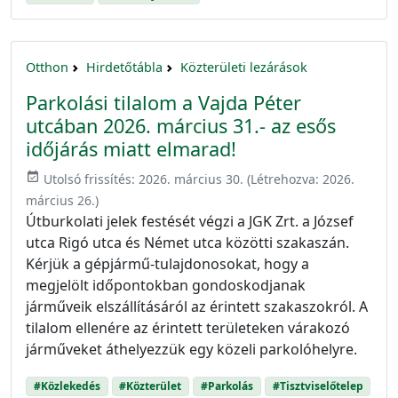
Otthon
Hirdetőtábla
Közterületi lezárások
Parkolási tilalom a Vajda Péter
utcában 2026. március 31.- az esős
időjárás miatt elmarad!
event_available
Utolsó frissítés:
2026. március 30.
(Létrehozva:
2026.
március 26.
)
Útburkolati jelek festését végzi a JGK Zrt. a József
utca Rigó utca és Német utca közötti szakaszán.
Kérjük a gépjármű-tulajdonosokat, hogy a
megjelölt időpontokban gondoskodjanak
járműveik elszállításáról az érintett szakaszokról. A
tilalom ellenére az érintett területeken várakozó
járműveket áthelyezzük egy közeli parkolóhelyre.
#Közlekedés
#Közterület
#Parkolás
#Tisztviselőtelep