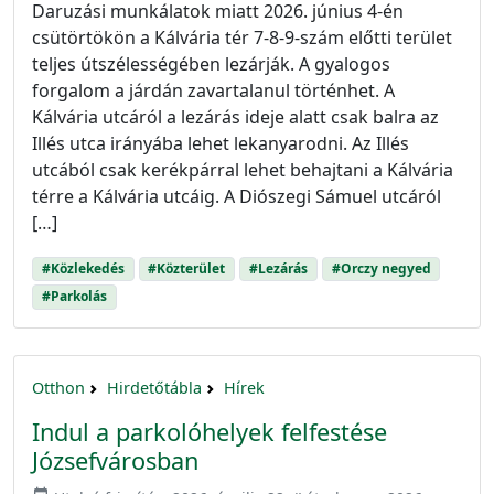
Daruzási munkálatok miatt 2026. június 4-én
csütörtökön a Kálvária tér 7-8-9-szám előtti terület
teljes útszélességében lezárják. A gyalogos
forgalom a járdán zavartalanul történhet. A
Kálvária utcáról a lezárás ideje alatt csak balra az
Illés utca irányába lehet lekanyarodni. Az Illés
utcából csak kerékpárral lehet behajtani a Kálvária
térre a Kálvária utcáig. A Diószegi Sámuel utcáról
[…]
#Közlekedés
#Közterület
#Lezárás
#Orczy negyed
#Parkolás
Otthon
Hirdetőtábla
Hírek
Indul a parkolóhelyek felfestése
Józsefvárosban