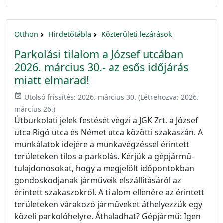
Otthon
Hirdetőtábla
Közterületi lezárások
Parkolási tilalom a József utcában
2026. március 30.- az esős időjárás
miatt elmarad!
event_available
Utolsó frissítés:
2026. március 30.
(Létrehozva:
2026.
március 26.
)
Útburkolati jelek festését végzi a JGK Zrt. a József
utca Rigó utca és Német utca közötti szakaszán. A
munkálatok idejére a munkavégzéssel érintett
területeken tilos a parkolás. Kérjük a gépjármű-
tulajdonosokat, hogy a megjelölt időpontokban
gondoskodjanak járműveik elszállításáról az
érintett szakaszokról. A tilalom ellenére az érintett
területeken várakozó járműveket áthelyezzük egy
közeli parkolóhelyre. Áthaladhat? Gépjármű: Igen