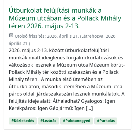
Útburkolat felújítási munkák a
Múzeum utcában és a Pollack Mihály
téren 2026. május 2-13.
event_available
Utolsó frissítés:
2026. április 21.
(Létrehozva:
2026.
április 21.
)
2026. május 2-13. között útburkolatfelújítási
munkák miatt ideiglenes forgalmi korlátozások és
változások lesznek a Múzeum utca Múzeum körút-
Pollack Mihály tér közötti szakaszán és a Pollack
Mihály téren. A munka első ütemében az
útburkolaton, második ütemében a Múzeum utca
páros oldali járdaszakaszán lesznek munkálatok. A
felújítás ideje alatt: Áthaladhat? Gyalogos: Igen
Kerékpáros: Igen Gépjármű: Igen […]
#Közlekedés
#Lezárás
#Palotanegyed
#Parkolás