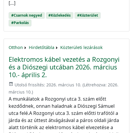
[…]
#Csarnok negyed
#Közlekedés
#Közterület
#Parkolás
Otthon
Hirdetőtábla
Közterületi lezárások
Elektromos kábel vezetés a Rozgonyi
és a Diószegi utcában 2026. március
10.- április 2.
event_available
Utolsó frissítés:
2026. március 10.
(Létrehozva:
2026.
március 10.
)
A munkálatok a Rozgonyi utca 3. szám előtt
kezdődnek, onnan haladnak a Diószegi Sámuel
utca felé.A Rozgonyi utca 3. szám előtti trafótól a
járda és az úttest átvágásával a páros oldali járda
alatt történik az elektromos kábel elvezetése a