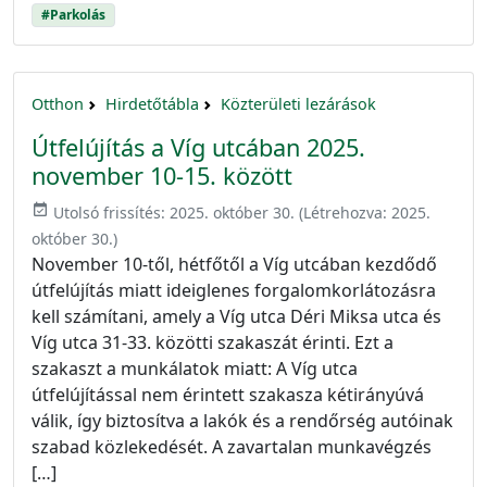
#Parkolás
Otthon
Hirdetőtábla
Közterületi lezárások
Útfelújítás a Víg utcában 2025.
november 10-15. között
event_available
Utolsó frissítés:
2025. október 30.
(Létrehozva:
2025.
október 30.
)
November 10-től, hétfőtől a Víg utcában kezdődő
útfelújítás miatt ideiglenes forgalomkorlátozásra
kell számítani, amely a Víg utca Déri Miksa utca és
Víg utca 31-33. közötti szakaszát érinti. Ezt a
szakaszt a munkálatok miatt: A Víg utca
útfelújítással nem érintett szakasza kétirányúvá
válik, így biztosítva a lakók és a rendőrség autóinak
szabad közlekedését. A zavartalan munkavégzés
[…]