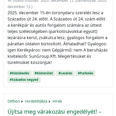
Utolsó frissítés:
2025. december 12.
(Létrehozva:
2025.
december 12.
)
2025. december 15-én toronydaru szerelés lesz a
Százados út 24. előtt. A Százados út 24. szám előtt
a kerékpár és autós forgalom számára az úttest
teljes szélességében (parkolósávokkal együtt)
lezárásra kerül, zsákutca lesz, gyalogos forgalom a
páratlan oldalon biztosított. Áthaladhat? Gyalogos:
igen Kerékpáros: nem Gépjármű: nem A beruházás
kivitelezői: SunGroup Kft. Megértésüket és
türelmüket köszönjük!
#Közlekedés
#Közterület
#Lezárás
#Parkolás
#Százados negyed
Otthon
Hirdetőtábla
Hírek
Újítsa meg várakozási engedélyét! –