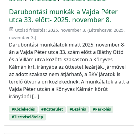
Darubontási munkák a Vajda Péter
utca 33. előtt- 2025. november 8.
event_available
Utolsó frissítés:
2025. november 3.
(Létrehozva:
2025.
november 3.
)
Darubontási munkálatok miatt 2025. november 8-
án a Vajda Péter utca 33. szám előtt a Bláthy Ottó
és a Villám utca közötti szakaszon a Könyves
Kálmán krt. irányába az úttestet lezárják. Járművel
az adott szakasz nem átjárható, a BKV járatok is
terelő útvonalon közlekednek. A munkálatok alatt a
Vajda Péter utcán a Könyves Kálmán körút
irányából […]
#Közlekedés
#Közterület
#Lezárás
#Parkolás
#Tisztviselőtelep