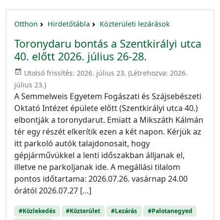
Otthon
Hirdetőtábla
Közterületi lezárások
Toronydaru bontás a Szentkirályi utca
40. előtt 2026. július 26-28.
event_available
Utolsó frissítés:
2026. július 23.
(Létrehozva:
2026.
július 23.
)
A Semmelweis Egyetem Fogászati és Szájsebészeti
Oktató Intézet épülete előtt (Szentkirályi utca 40.)
elbontják a toronydarut. Emiatt a Mikszáth Kálmán
tér egy részét elkerítik ezen a két napon. Kérjük az
itt parkoló autók talajdonosait, hogy
gépjárművükkel a lenti időszakban álljanak el,
illetve ne parkoljanak ide. A megállási tilalom
pontos időtartama: 2026.07.26. vasárnap 24.00
órától 2026.07.27 […]
#Közlekedés
#Közterület
#Lezárás
#Palotanegyed