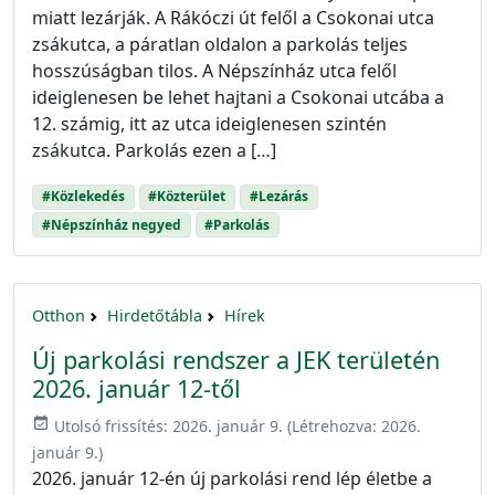
miatt lezárják. A Rákóczi út felől a Csokonai utca
zsákutca, a páratlan oldalon a parkolás teljes
hosszúságban tilos. A Népszínház utca felől
ideiglenesen be lehet hajtani a Csokonai utcába a
12. számig, itt az utca ideiglenesen szintén
zsákutca. Parkolás ezen a […]
#Közlekedés
#Közterület
#Lezárás
#Népszínház negyed
#Parkolás
Otthon
Hirdetőtábla
Hírek
Új parkolási rendszer a JEK területén
2026. január 12-től
event_available
Utolsó frissítés:
2026. január 9.
(Létrehozva:
2026.
január 9.
)
2026. január 12-én új parkolási rend lép életbe a