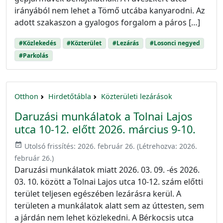
irányából nem lehet a Tömő utcába kanyarodni. Az
adott szakaszon a gyalogos forgalom a páros […]
#Közlekedés
#Közterület
#Lezárás
#Losonci negyed
#Parkolás
Otthon
Hirdetőtábla
Közterületi lezárások
Daruzási munkálatok a Tolnai Lajos
utca 10-12. előtt 2026. március 9-10.
event_available
Utolsó frissítés:
2026. február 26.
(Létrehozva:
2026.
február 26.
)
Daruzási munkálatok miatt 2026. 03. 09. -és 2026.
03. 10. között a Tolnai Lajos utca 10-12. szám előtti
terület teljesen egészében lezárásra kerül. A
területen a munkálatok alatt sem az úttesten, sem
a járdán nem lehet közlekedni. A Bérkocsis utca