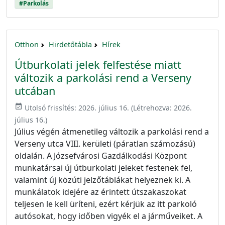
#Parkolás
Otthon
Hirdetőtábla
Hírek
Útburkolati jelek felfestése miatt
változik a parkolási rend a Verseny
utcában
event_available
Utolsó frissítés:
2026. július 16.
(Létrehozva:
2026.
július 16.
)
Július végén átmenetileg változik a parkolási rend a
Verseny utca VIII. kerületi (páratlan számozású)
oldalán. A Józsefvárosi Gazdálkodási Központ
munkatársai új útburkolati jeleket festenek fel,
valamint új közúti jelzőtáblákat helyeznek ki. A
munkálatok idejére az érintett útszakaszokat
teljesen le kell üríteni, ezért kérjük az itt parkoló
autósokat, hogy időben vigyék el a járműveiket. A