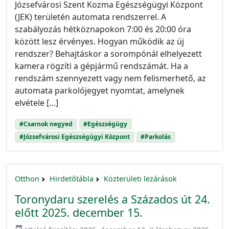
Józsefvárosi Szent Kozma Egészségügyi Központ
(JEK) területén automata rendszerrel. A
szabályozás hétköznapokon 7:00 és 20:00 óra
között lesz érvényes. Hogyan működik az új
rendszer? Behajtáskor a sorompónál elhelyezett
kamera rögzíti a gépjármű rendszámát. Ha a
rendszám szennyezett vagy nem felismerhető, az
automata parkolójegyet nyomtat, amelynek
elvétele […]
#Csarnok negyed
#Egészségügy
#Józsefvárosi Egészségügyi Központ
#Parkolás
Otthon
Hirdetőtábla
Közterületi lezárások
Toronydaru szerelés a Százados út 24.
előtt 2025. december 15.
event_available