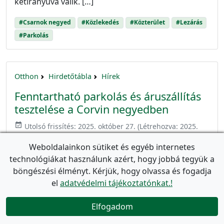
kétirányúvá válik. […]
#Csarnok negyed
#Közlekedés
#Közterület
#Lezárás
#Parkolás
Otthon
Hirdetőtábla
Hírek
Fenntartható parkolás és áruszállítás
tesztelése a Corvin negyedben
event_available
Utolsó frissítés:
2025. október 27.
(Létrehozva:
2025.
október 27.
)
Weboldalainkon sütiket és egyéb internetes
A Budapesti Közlekedési Központ teszt jelleggel
technológiákat használunk azért, hogy jobbá tegyük a
hozott létre félórás várakozóhelyeket és ételfutár-
böngészési élményt. Kérjük, hogy olvassa és fogadja
parkolókat a Corvin-negyednél. A GRETA-projekt
el
adatvédelmi tájékoztatónkat.!
Józsefvárosban megvalósított része azt célozza,
hogy a parkolás és az áruszállítás rendszere egy
Elfogadom
fenntarthatóbb működési modellhez igazodjon. Így

nem csak rendezettebbé válik az áruszállítás és a