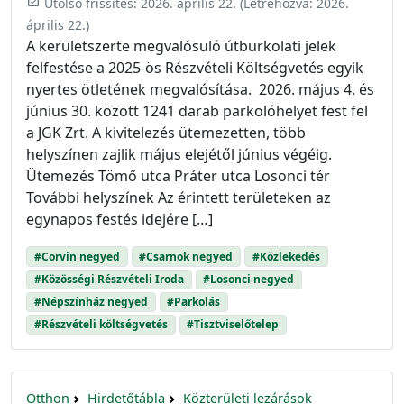
event_available
Utolsó frissítés:
2026. április 22.
(Létrehozva:
2026.
április 22.
)
A kerületszerte megvalósuló útburkolati jelek
felfestése a 2025-ös Részvételi Költségvetés egyik
nyertes ötletének megvalósítása. 2026. május 4. és
június 30. között 1241 darab parkolóhelyet fest fel
a JGK Zrt. A kivitelezés ütemezetten, több
helyszínen zajlik május elejétől június végéig.
Ütemezés Tömő utca Práter utca Losonci tér
További helyszínek Az érintett területeken az
egynapos festés idejére […]
#Corvin negyed
#Csarnok negyed
#Közlekedés
#Közösségi Részvételi Iroda
#Losonci negyed
#Népszínház negyed
#Parkolás
#Részvételi költségvetés
#Tisztviselőtelep
Otthon
Hirdetőtábla
Közterületi lezárások