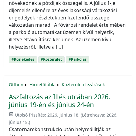
növekednek a pótdíjak összegei is. A július 1-jei
díjemelés ellenére az éves lakossági várakozási
engedélyek részletekben fizetendő összege
változatlan marad. A fővárosi rendelet értelmében
a parkoló automatákat üzemen kívűl helyezik,
illetve eltávolításra kerülnek. Az üzemen kívül
helyezésről, illetve a […]
#Közlekedés
#Közterület
#Parkolás
Otthon
Hirdetőtábla
Közterületi lezárások
Aszfaltozás az Illés utcában 2026.
június 19-én és június 24-én
event_available
Utolsó frissítés:
2026. június 18.
(Létrehozva:
2026.
június 18.
)
Csatornarekonstrukció után helyreállítják az