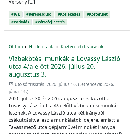
Verseny […]
#JGK
#Kerepesdülő
#Közlekedés
#Közterület
#Parkolás
#Városfejlesztés
Otthon
Hirdetőtábla
Közterületi lezárások
Vízbekötési munkák a Lovassy László
utca 4/a előtt 2026. július 20.-
augusztus 3.
event_available
Utolsó frissítés:
2026. július 16.
(Létrehozva:
2026.
július 16.
)
2026. július 20 és 2026. augusztus 3. között a
Lovassy László utca 4/a előtt vízbekötési munkák
lesznek. A Lovassy László utca két irányból
zsákutcásítva lesz a munkálatok idejére, emiatt a
Tavaszmező utca gépjárművel mindkét irányba