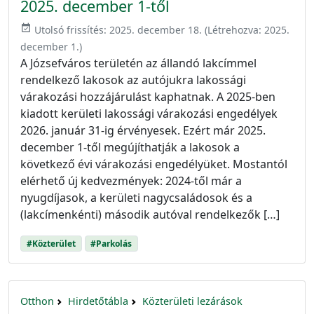
2025. december 1-től
event_available
Utolsó frissítés:
2025. december 18.
(Létrehozva:
2025.
december 1.
)
A Józsefváros területén az állandó lakcímmel
rendelkező lakosok az autójukra lakossági
várakozási hozzájárulást kaphatnak. A 2025-ben
kiadott kerületi lakossági várakozási engedélyek
2026. január 31-ig érvényesek. Ezért már 2025.
december 1-től megújíthatják a lakosok a
következő évi várakozási engedélyüket. Mostantól
elérhető új kedvezmények: 2024-től már a
nyugdíjasok, a kerületi nagycsaládosok és a
(lakcímenkénti) második autóval rendelkezők […]
#Közterület
#Parkolás
Otthon
Hirdetőtábla
Közterületi lezárások