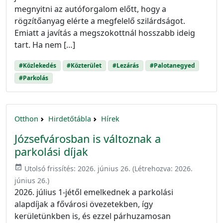
megnyitni az autóforgalom előtt, hogy a
rögzítőanyag elérte a megfelelő szilárdságot.
Emiatt a javítás a megszokottnál hosszabb ideig
tart. Ha nem […]
#Közlekedés
#Közterület
#Lezárás
#Palotanegyed
#Parkolás
Otthon
Hirdetőtábla
Hírek
Józsefvárosban is változnak a
parkolási díjak
event_available
Utolsó frissítés:
2026. június 26.
(Létrehozva:
2026.
június 26.
)
2026. július 1-jétől emelkednek a parkolási
alapdíjak a fővárosi övezetekben, így
kerületünkben is, és ezzel párhuzamosan