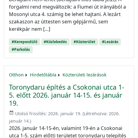
forgalmi rend megváltozik: a Fiumei út irányából a
Mosonyi utca 4. számig be lehet hajtani. A lezárt
szakaszon az úttesten sem gépjármű, sem
kerékpár nem […]
#Kerepesdülő
#Közlekedés
#Közterület
#Lezárás
#Parkolás
Otthon
Hirdetőtábla
Közterületi lezárások
Toronydaru építés a Csokonai utca 1-
5. előtt 2026. január 14-15. és január
19.
event_available
Utolsó frissítés:
2026. január 19.
(Létrehozva:
2026.
január 14.
)
2026. január 14-15-én, valamint 19-én a Csokonai
utca 1-5. szám előtti területet toronydaru telepítés