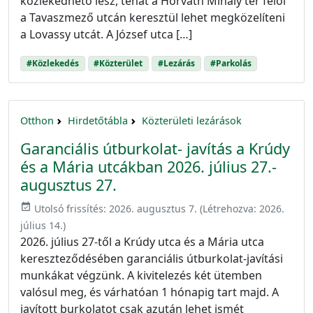
közlekedhető lesz, tehát a Horváth Mihály tér felől
a Tavaszmező utcán keresztül lehet megközelíteni
a Lovassy utcát. A József utca […]
#Közlekedés
#Közterület
#Lezárás
#Parkolás
Otthon
Hirdetőtábla
Közterületi lezárások
Garanciális útburkolat- javítás a Krúdy
és a Mária utcákban 2026. július 27.-
augusztus 27.
event_available
Utolsó frissítés:
2026. augusztus 7.
(Létrehozva:
2026.
július 14.
)
2026. július 27-től a Krúdy utca és a Mária utca
kereszteződésében garanciális útburkolat-javítási
munkákat végzünk. A kivitelezés két ütemben
valósul meg, és várhatóan 1 hónapig tart majd. A
javított burkolatot csak azután lehet ismét