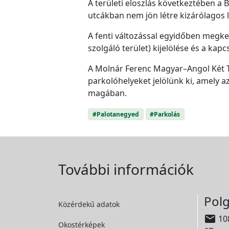
A területi eloszlás következtében a 
utcákban nem jön létre kizárólagos 
A fenti változással egyidőben megke
szolgáló terület) kijelölése és a ka
A Molnár Ferenc Magyar–Angol Két Ta
parkolóhelyeket jelölünk ki, amely a
magában.
#Palotanegyed
#Parkolás
További információk
Polg
Közérdekű adatok

108
Okostérképek