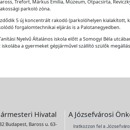
Baross, Trefort, Márkus Emília, Múzeum, Ötpacsirta, Reviczk
lakossági parkoló zóna.
zdődik 5 új koncentrált rakodó (parkolóhelyen kialakított, 
pcsolódó forgalomtechnikai eljárás is a Palotanegyedben.
nítási Nyelvű Általános iskola előtt a Somogyi Béla utcába
z iskolába a gyermeket gépjárművel szállító szülők megállás
ármesteri Hivatal
A Józsefvárosi Önk
2 Budapest, Baross u. 63-
Iratkozzon fel a Józsefváro