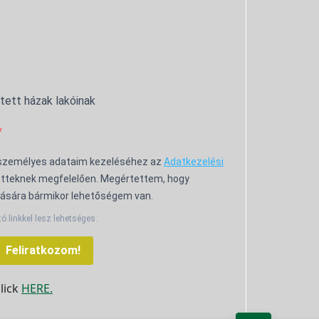
ntett házak lakóinak
 személyes adataim kezeléséhez az
Adatkezelési
tteknek megfelelően. Megértettem, hogy
ására bármikor lehetőségem van.
tó linkkel lesz lehetséges.
Feliratkozom!
click
HERE.