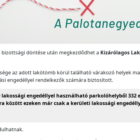
i bizottsági döntése után megkezdődhet a
Kizárólagos Lak
etősége az adott lakótömb körül található várakozó helyek 
ási engedéllyel rendelkezők számára biztosított.
lakossági engedéllyel használható parkolóhelyből 332 es
 óra között ezeken már csak a kerületi lakossági engedél
ndulhatnak.