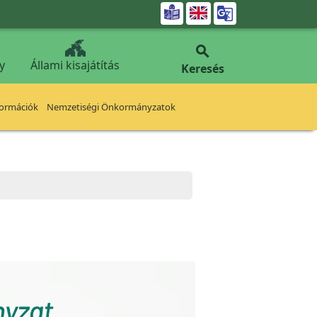


y
Állami kisajátítás
Keresés
formációk
Nemzetiségi Önkormányzatok