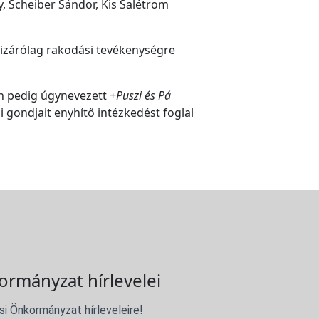
y, Scheiber Sándor, Kis Salétrom
kizárólag rakodási tevékenységre
n pedig úgynevezett +
Puszi és Pá
i gondjait enyhítő intézkedést foglal
ormányzat hírlevelei
si Önkormányzat hírleveleire!