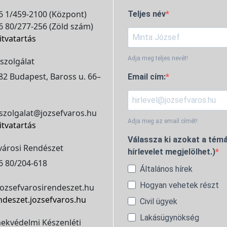
 1/459-2100 (Központ)
Teljes név
 80/277-256 (Zöld szám)
itvatartás
Adja meg teljes nevét!
szolgálat
2 Budapest, Baross u. 66–
Email cím:
szolgalat@jozsefvaros.hu
Adja meg az email címét!
itvatartás
Válassza ki azokat a témá
városi Rendészet
hírlevelet megjelölhet.)
6 80/204-618
Általános hírek
Hogyan vehetek részt
ozsefvarosirendeszet.hu
ndeszet.jozsefvaros.hu
Civil ügyek
Lakásügynökség
ekvédelmi Készenléti