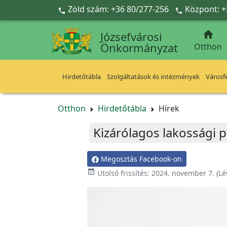
Ugrás a fő tartalomra
Zöld szám: +36 80/277-256
Központ: +



Józsefvárosi
Önkormányzat
Otthon
Hirdetőtábla
Szolgáltatások és intézmények
Városfe
Otthon
Hirdetőtábla
Hírek
Kizárólagos lakossági 
Megosztás Facebook-on

Utolsó frissítés:
2024. november 7.
(Lé