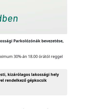
ossági Parkolózónák bevezetése,
maximum 30%-án 18.00 órától reggel
ti, kizárólagos lakossági hely
lyel rendelkező gépkocsik