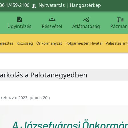
36 1/459-2100
Nyitvatartás
|
Hangostérkép




Ügyintézés
Részvétel
Átláthatóság
Pázmán
jlesztés
Közösség
Önkormányzat
Polgármesteri Hivatal
Választási in
parkolás a Palotanegyedben
trehozva:
2023. június 20.
)