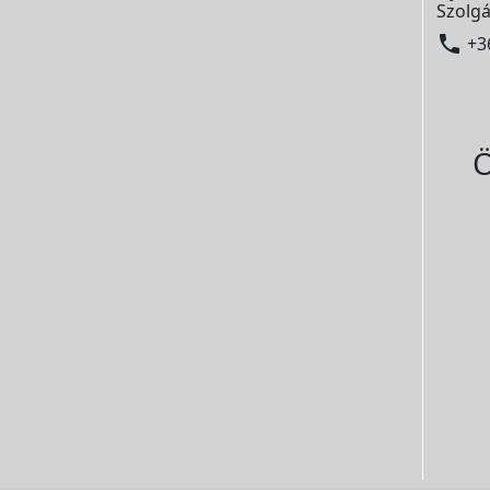
Szolgá

+3
Ö