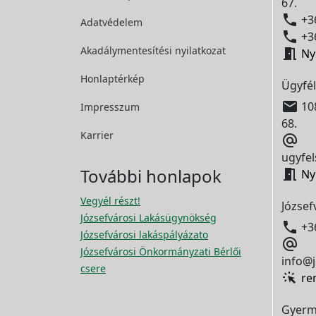
67.

+36
Adatvédelem

+36
Akadálymentesítési
nyilatkozat

Ny
Honlaptérkép
Ügyfél

108
Impresszum
68.
Karrier

ugyfel
További honlapok

Ny
Vegyél részt!
József
Józsefvárosi Lakásügynökség

+3
Józsefvárosi lakáspályázato

Józsefvárosi Önkormányzati Bérlői
info@j
csere
re
Gyerm