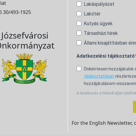
lat
Lakáspályázat
6 30/493-1925
Lakótér
Kutyás ügyek
Józsefvárosi
Társasházi hírek
nkormányzat
Állami kisajátításban éri
Adatkezelési tájékoztató
Önkéntesen hozzájárulok
tájékoztatóban
részleteze
hozzájárulásom visszavon
A leiratkozás a hírlevél alján találha
For the English Newsletter, 