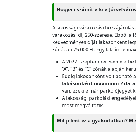
Hogyan számítja ki a Józsefváro
A lakossági várakozási hozzájárulás
várakozási díj 250-szerese. Ebből a 
kedvezményes díját lakásonként legfel
zónában 75.000 Ft. Egy lakcímre max
A 2022. szeptember 5-én életbe 
“A”, “B” és “C” zónák alapján ke
Eddig lakosonként volt adható a
lakásonként maximum 2 darab 
van, ezekre már parkolójegyet kel
A lakossági parkolási engedély
most megváltozik.
Mit jelent ez a gyakorlatban? Me