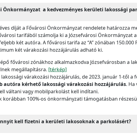
si Önkormányzat a kedvezményes kerületi lakossági park
 éves díját a Fővárosi Önkormányzat rendelete határozza meg
fővárosi tarifából számolja ki a Józsefvárosi Önkormányzat a
jebb két autóra. A fővárosi tarifa az “A” zónában 150.000 Ft
imum két várakozási hozzájárulás adható ki.
lépő fővárosi zónákhoz alkalmazkodva Józsefvárosban a lak
rülnek megállapításra.
[térkép]
 lakossági várakozási hozzájárulás, de 2023. január 1-től a
autóra kérhető lakossági várakozási hozzájárulás
. Ha
l váltani vagy mobilparkolást kell indítani.
ek korábban 100%-os önkormányzati támogatásban részesült
nnyit kell fizetni a kerületi lakosoknak a parkolásért?