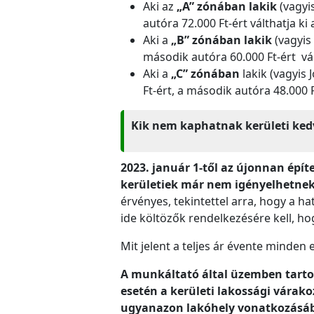
Aki az
„A” zónában lakik
(vagyi
autóra 72.000 Ft-ért válthatja ki
Aki a
„B” zónában lakik
(vagyis
második autóra 60.000 Ft-ért vál
Aki a
„C” zónában
lakik (vagyis
Ft-ért, a második autóra 48.000 F
Kik nem kaphatnak kerületi ked
2023. január 1-től az újonnan épít
kerületiek már nem igényelhetne
érvényes, tekintettel arra, hogy a h
ide költözők rendelkezésére kell, h
Mit jelent a teljes ár évente minden 
A munkáltató által üzemben tartott
esetén a kerületi lakossági vára
ugyanazon lakóhely vonatkozásáb