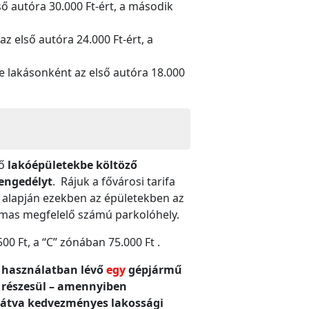
ső autóra 30.000 Ft-ért, a második
z első autóra 24.000 Ft-ért, a
te lakásonként az első autóra 18.000
ző
lakóépületekbe költöző
engedélyt
. Rájuk a fővárosi tarifa
se alapján ezekben az épületekben az
almas megfelelő számú parkolóhely.
00 Ft, a “C” zónában 75.000 Ft .
os használatban lévő
egy
gépjármű
 részesül – amennyiben
sátva kedvezményes lakossági