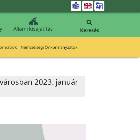


y
Állami kisajátítás
Keresés
formációk
Nemzetiségi Önkormányzatok
fvárosban 2023. január