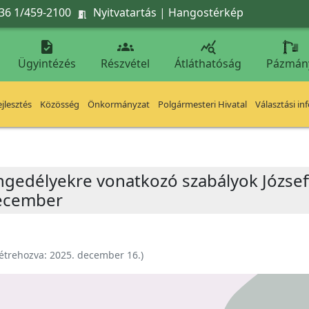
36 1/459-2100
Nyitvatartás
|
Hangostérkép




Ügyintézés
Részvétel
Átláthatóság
Pázmán
jlesztés
Közösség
Önkormányzat
Polgármesteri Hivatal
Választási in
ngedélyekre vonatkozó szabályok Józse
 december
étrehozva:
2025. december 16.
)