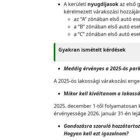
A kerületi
nyugdíjasok
az első 
kérelmezett várakozási hozzájáru
az “A” zónában első autó ese
a “B” zónában első autó eset
a “C” zónában első autó eset
Gyakran ismételt kérdések
Meddig érvényes a 2025-ös park
A 2025-ös lakossági várakozási enge
M
ikor kell kiváltanom a lakoss
2025. december 1-től folyamatosan k
érvényessége 2026. január 31-én lejá
Gondozásra szoruló hozzátartoz
Hogyan kell ezt igazolnom?