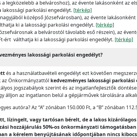
s a legközelebb a belvároshoz), az évente lakásonként az el
 a lakossági parkolási engedélyt.
[térkép]
 nagyjából középső Józsefvárosban), az évente lakásonként a
thatja ki a lakossági parkolási engedélyt.
[térkép]
 Józsefvárosnak a belvárostól távolabb eső részein), az éven
t-ért válthatja ki a lakossági parkolási engedélyt.
[térkép]
vezményes lakossági parkolási engedélyt?
ett
és a használatbavételi engedélyt ezt követően megszer
k
az Önkormányzattól
kedvezményes lakossági parkolási 
atályos jogszabályok szerint és az ingatlanfejlesztők dönté
ogy álljon az ingatlanon belül a gépjárművek tárolására alk
egyes autóra? Az “A” zónában 150.000 Ft, a “B” zónában 112.5
, lízingelt, vagy tartósan bérelt, de a lakos kizárólag
kozási hozzájárulás 50%-os önkormányzati támogatásban
an a kérelem benyújtásának időpontjában nincs kiboc