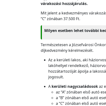
várakozási hozzájárulás.
Mit jelent a kedvezményes várakozás
“C” zónában 37.500 Ft.
Milyen esetben lehet további ke
Természetesen a Józsefvárosi Önkorm
díjkedvezmény kérelmezését.
Az a kerületi lakos, aki háziorvo
lakóhellyel rendelkező, háziorv
hozzátartozóját ápolja a lakos
jogosult.
A
kerületi
nagycsaládosok
az e
az “A” zónában első autó ese
a “B” zónában első autó eset
a “C” zónában első autó eset