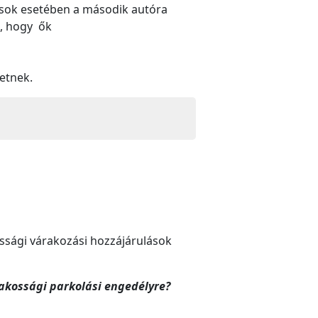
sok esetében a második autóra
i, hogy ők
zetnek.
ossági várakozási hozzájárulások
akossági parkolási engedélyre?