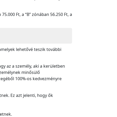
5.000 Ft, a “B” zónában 56.250 Ft, a
amelyek lehetővé teszik további
agy az a személy, aki a kerületben
 személynek minősülő
sszegéből 100%-os kedvezményre
ek. Ez azt jelenti, hogy ők
zetnek.