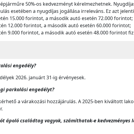
gépjárműre 50%-os kedvezményt kérelmezhetnek. Nyugdíja
lás esetében a nyugdíjas jogállása irreleváns. Ez azt jelent
tén 15.000 forintot, a második autó esetén 72.000 forintot;
én 12.000 forintot, a második autó esetén 60.000 forintot;
én 9.000 forintot, a második autó esetén 48.000 forintot fi
olási engedély?
délyek 2026. januárt 31-ig érvényesek.
ági parkolási engedélyt?
érhető a várakozási hozzájárulás. A 2025-ben kiváltott lak
r.
ót ápoló családtag vagyok, számíthatok-e kedvezményes l