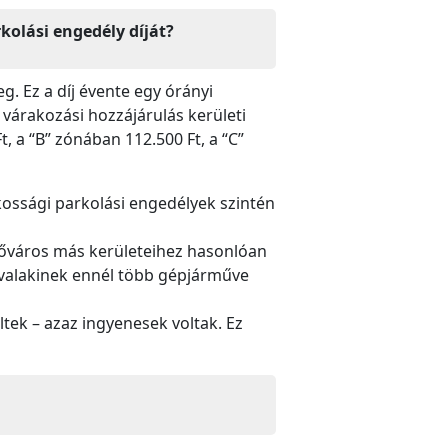
olási engedély díját?
. Ez a díj évente egy órányi
 várakozási hozzájárulás kerületi
, a “B” zónában 112.500 Ft, a “C”
ossági parkolási engedélyek szintén
 főváros más kerületeihez hasonlóan
 valakinek ennél több gépjárműve
ek – azaz ingyenesek voltak. Ez