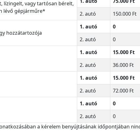
1. autó
75.000 Ft
lízingelt, vagy tartósan bérelt,
an lévő gépjárműre*
2. autó
150.000 Ft
1. autó
0
gy hozzátartozója
2. autó
0
1. autó
15.000 Ft
2. autó
36.000 Ft
1. autó
15.000 Ft
2. autó
72.000 Ft
1. autó
0
2. autó
0
onatkozásában a kérelem benyújtásának időpontjában nin