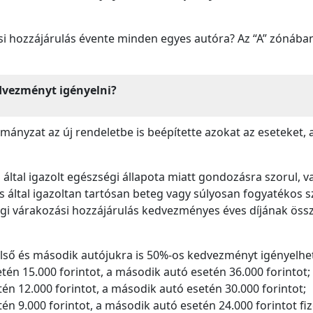
i hozzájárulás évente minden egyes autóra? Az “A” zónában 7
dvezményt igényelni?
ányzat az új rendeletbe is beépítette azokat az eseteket, 
s által igazolt egészségi állapota miatt gondozásra szorul, v
os által igazoltan tartósan beteg vagy súlyosan fogyatékos
sági várakozási hozzájárulás kedvezményes éves díjának ö
lső és második autójukra is 50%-os kedvezményt igényelhetn
tén 15.000 forintot, a második autó esetén 36.000 forintot;
én 12.000 forintot, a második autó esetén 30.000 forintot;
én 9.000 forintot, a második autó esetén 24.000 forintot fi