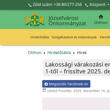
Ugrás a fő tartalomra
Zöld szám: +36 80/277-256
Központ: +



Józsefvárosi
Önkormányzat
Otthon
Hirdetőtábla
Szolgáltatások és intézmények
Városfe
Otthon
Hirdetőtábla
Hírek
Lakossági várakozási e
1-től – frissítve 2025.
Megosztás Facebook-on

Utolsó frissítés:
2025. december 16.
(L