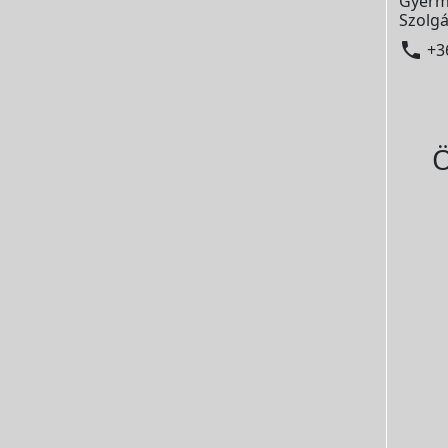
Gyerm
Szolgá

+3
Ö