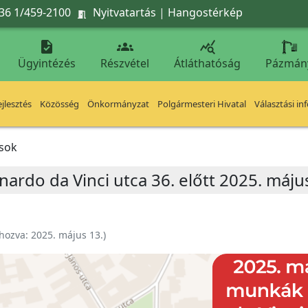
36 1/459-2100
Nyitvatartás
|
Hangostérkép




Ügyintézés
Részvétel
Átláthatóság
Pázmán
jlesztés
Közösség
Önkormányzat
Polgármesteri Hivatal
Választási in
ások
ardo da Vinci utca 36. előtt 2025. máju
ehozva:
2025. május 13.
)