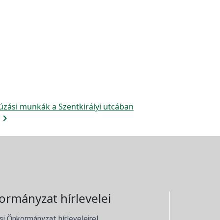
yúzási munkák a Szentkirályi utcában
avigate_next
ormányzat hírlevelei
si Önkormányzat hírleveleire!