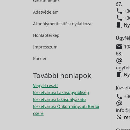
Okostérképek
67.

+36
Adatvédelem

+36
Akadálymentesítési
nyilatkozat

Ny
Honlaptérkép
Ügyfél

108
Impresszum
68.
Karrier

ugyfel
További honlapok

Ny
Vegyél részt!
József
Józsefvárosi Lakásügynökség

+3
Józsefvárosi lakáspályázato

Józsefvárosi Önkormányzati Bérlői
info@j
csere
re