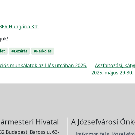
ER Hungária Kft.
jük!
let
#Lezárás
#Parkolás
iós munkálatok az Illés utcában 2025.
Aszfaltozási, kát
n
2025. május 29-30.
ármesteri Hivatal
A Józsefvárosi Önk
2 Budapest, Baross u. 63-
Iratkozzon fel a Józsefváro