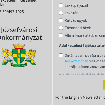
ekvédelmi Készenléti
lat
Lakáspályázat
6 30/493-1925
Lakótér
Kutyás ügyek
Józsefvárosi
Társasházi hírek
nkormányzat
Állami kisajátításban éri
Adatkezelési tájékoztató
Önkéntesen hozzájárulok
tájékoztatóban
részleteze
hozzájárulásom visszavon
A leiratkozás a hírlevél alján találha
For the English Newsletter, 