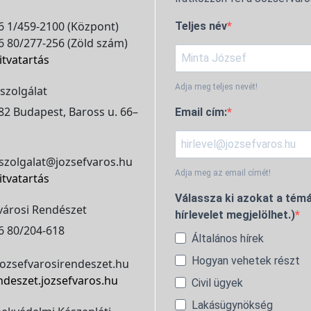
 1/459-2100 (Központ)
Teljes név
 80/277-256 (Zöld szám)
itvatartás
Adja meg teljes nevét!
szolgálat
2 Budapest, Baross u. 66–
Email cím:
szolgalat@jozsefvaros.hu
Adja meg az email címét!
itvatartás
Válassza ki azokat a témá
városi Rendészet
hírlevelet megjelölhet.)
6 80/204-618
Általános hírek
Hogyan vehetek részt
ozsefvarosirendeszet.hu
ndeszet.jozsefvaros.hu
Civil ügyek
Lakásügynökség