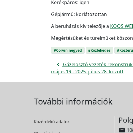
Kerékpáros: igen
Gépjármű: korlátozottan
A beruházás kivitelezője a
KOOS WEB
Megértésüket és türelmüket köszön
#Corvin negyed
#Közlekedés
#Közterü
navigate_before
Gázelosztó vezeték rekonstrukc
május 19.- 2025. július 28. között
További információk
Polg
Közérdekű adatok

108