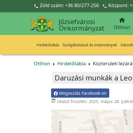
Ugrás a fő tartalomra
Zöld szám: +36 80/277-256
Központ: +



Józsefvárosi
Önkormányzat
Otthon
Hirdetőtábla
Szolgáltatások és intézmények
Városfe
Otthon
Hirdetőtábla
Közterületi lezár
Daruzási munkák a Leon
Megosztás Facebook-on
event_available
Utolsó frissítés:
2025. május 28.
(Létr