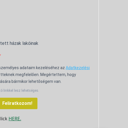
ntett házak lakóinak
 személyes adataim kezeléséhez az
Adatkezelési
tteknek megfelelően. Megértettem, hogy
ására bármikor lehetőségem van.
tó linkkel lesz lehetséges.
Feliratkozom!
click
HERE.