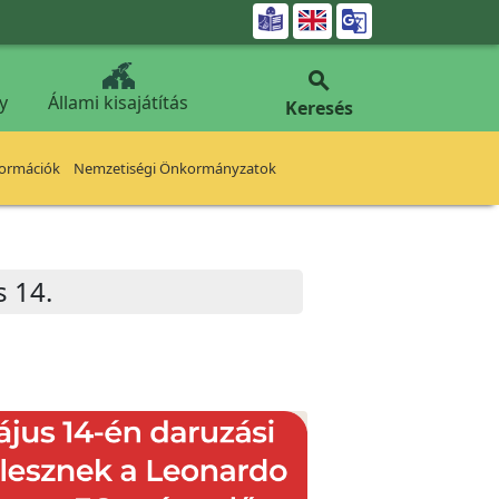


y
Állami kisajátítás
Keresés
formációk
Nemzetiségi Önkormányzatok
s 14.