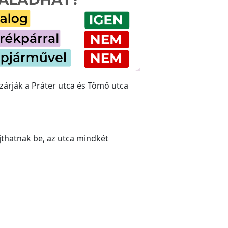
zárják a Práter utca és Tömő utca
jthatnak be, az utca mindkét