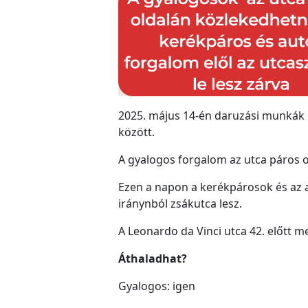
2025. május 14-én daruzási munkák m
között.
A gyalogos forgalom az utca páros o
Ezen a napon a kerékpárosok és az a
iránynból zsákutca lesz.
A Leonardo da Vinci utca 42. előtt meg
Áthaladhat?
Gyalogos: igen