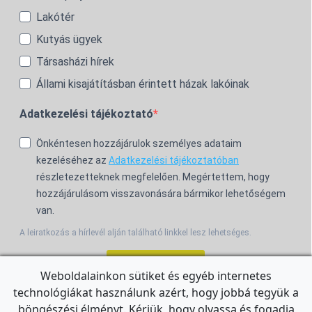
Lakótér
Kutyás ügyek
Társasházi hírek
Állami kisajátításban érintett házak lakóinak
Adatkezelési tájékoztató
Önkéntesen hozzájárulok személyes adataim
kezeléséhez az
Adatkezelési tájékoztatóban
részletezetteknek megfelelően. Megértettem, hogy
hozzájárulásom visszavonására bármikor lehetőségem
van.
A leiratkozás a hírlevél alján található linkkel lesz lehetséges.
Feliratkozom!
Weboldalainkon sütiket és egyéb internetes
technológiákat használunk azért, hogy jobbá tegyük a
For the English Newsletter, click
HERE.
böngészési élményt. Kérjük, hogy olvassa és fogadja