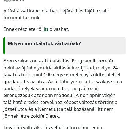
A fásítással kapcsolatban bejárást és tájékoztató
fórumot tartunk!
Ennek részleteiről
itt
olvashat.
Milyen munkálatok várhatóak?
Ezen szakaszon az Utcafásítási Program II. keretén
belül az új fahelyek kialakítását kezdjük el, mellyel 24
fával és több mint 100 négyzetméternyi zöldterülettel
gazdagodik az utca. Az új fahelyek miatt a szakaszon a
parkolóhelyek száma nem fog megváltozni,
elrendezésük azonban módosul. A honlaphír végén
található eredeti tervekhez képest változás történt a
József utca és a Német utca találkozásánál, itt nem
jönnek létre zöldfelületek.
Továbbá változik a József utca forgalmi rendje: