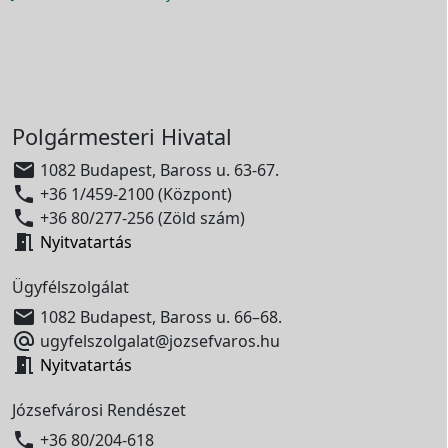
Polgármesteri Hivatal

1082 Budapest, Baross u. 63-67.

+36 1/459-2100 (Központ)

+36 80/277-256 (Zöld szám)

Nyitvatartás
Ügyfélszolgálat

1082 Budapest, Baross u. 66–68.

ugyfelszolgalat@jozsefvaros.hu

Nyitvatartás
Józsefvárosi Rendészet

+36 80/204-618