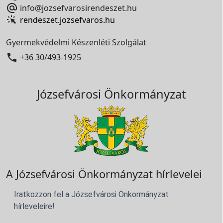

info@jozsefvarosirendeszet.hu
rendeszet.jozsefvaros.hu
Gyermekvédelmi Készenléti Szolgálat

+36 30/493-1925
Józsefvárosi Önkormányzat
A Józsefvárosi Önkormányzat hírlevelei
Iratkozzon fel a Józsefvárosi Önkormányzat
hírleveleire!