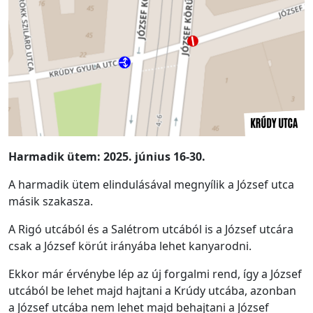
Harmadik
ütem: 2025. június 16-30.
A harmadik ütem elindulásával megnyílik a József utca
másik szakasza.
A Rigó utcából és a Salétrom utcából is a József utcára
csak a József körút irányába lehet kanyarodni.
Ekkor már érvénybe lép az új forgalmi rend, így a József
utcából be lehet majd hajtani a Krúdy utcába, azonban
a József utcába nem lehet majd behajtani a József