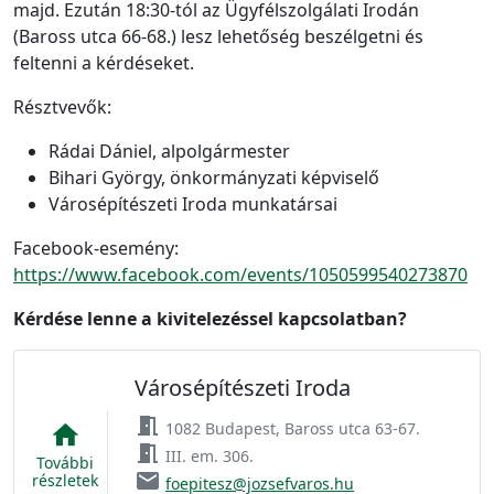
majd. Ezután 18:30-tól az Ügyfélszolgálati Irodán
(Baross utca 66-68.) lesz lehetőség beszélgetni és
feltenni a kérdéseket.
Résztvevők:
Rádai Dániel, alpolgármester
Bihari György, önkormányzati képviselő
Városépítészeti Iroda munkatársai
Facebook-esemény:
https://www.facebook.com/events/1050599540273870
Kérdése lenne a kivitelezéssel kapcsolatban?
Városépítészeti Iroda
meeting_room
1082 Budapest, Baross utca 63-67.
home
meeting_room
III. em. 306.
További
email
részletek
foepitesz@jozsefvaros.hu