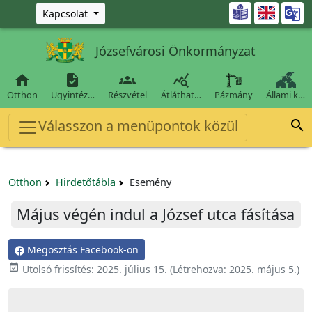
Ugrás a fő tartalomra

Kapcsolat
Józsefvárosi Önkormányzat




Otthon
Ügyintéz…
Részvétel
Átláthat…
Pázmány
Állami k…
Válasszon a menüpontok közül

Otthon
Hirdetőtábla
Esemény
Május végén indul a József utca fásítása
Megosztás Facebook-on

Utolsó frissítés:
2025. július 15.
(Létrehozva:
2025. május 5.
)