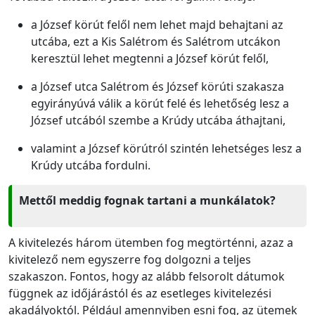
a József körút felől nem lehet majd behajtani az
utcába, ezt a Kis Salétrom és Salétrom utcákon
keresztül lehet megtenni a József körút felől,
a József utca Salétrom és József körúti szakasza
egyirányúvá válik a körút felé és lehetőség lesz a
József utcából szembe a Krúdy utcába áthajtani,
valamint a József körútról szintén lehetséges lesz a
Krúdy utcába fordulni.
Mettől meddig fognak tartani a munkálatok?
A kivitelezés három ütemben fog megtörténni, azaz a
kivitelező nem egyszerre fog dolgozni a teljes
szakaszon. Fontos, hogy az alább felsorolt dátumok
függnek az időjárástól és az esetleges kivitelezési
akadályoktól. Például amennyiben esni fog, az ütemek