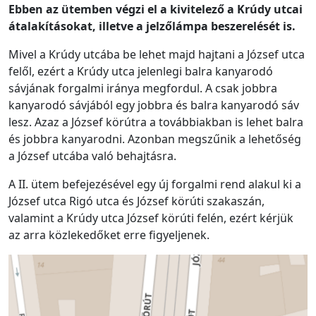
Ebben az ütemben végzi el a kivitelező a Krúdy utcai
átalakításokat, illetve a jelzőlámpa beszerelését is.
Mivel a Krúdy utcába be lehet majd hajtani a József utca
felől, ezért a Krúdy utca jelenlegi balra kanyarodó
sávjának forgalmi iránya megfordul. A csak jobbra
kanyarodó sávjából egy jobbra és balra kanyarodó sáv
lesz. Azaz a József körútra a továbbiakban is lehet balra
és jobbra kanyarodni. Azonban megszűnik a lehetőség
a József utcába való behajtásra.
A II. ütem befejezésével egy új forgalmi rend alakul ki a
József utca Rigó utca és József körúti szakaszán,
valamint a Krúdy utca József körúti felén, ezért kérjük
az arra közlekedőket erre figyeljenek.