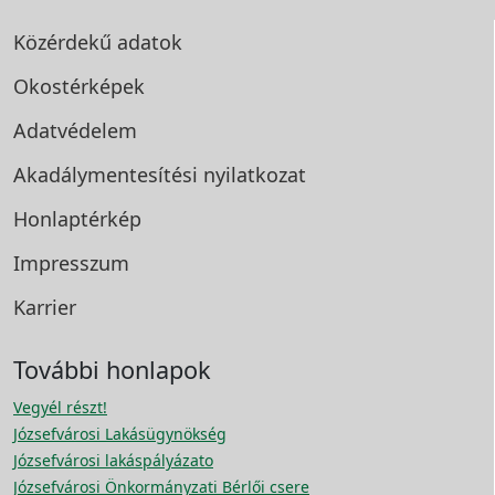
Közérdekű adatok
Okostérképek
Adatvédelem
Akadálymentesítési
nyilatkozat
Honlaptérkép
Impresszum
Karrier
További honlapok
Vegyél részt!
Józsefvárosi Lakásügynökség
Józsefvárosi lakáspályázato
Józsefvárosi Önkormányzati Bérlői csere