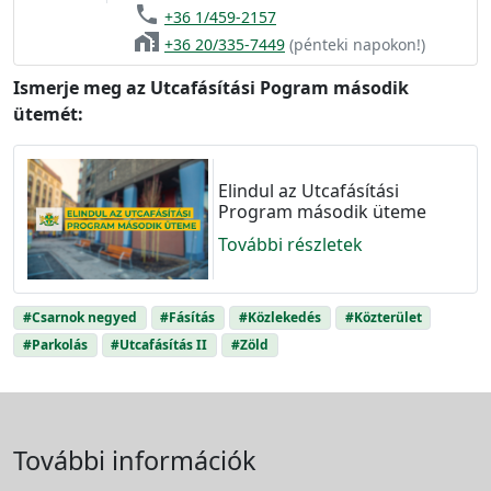
phone
+36 1/459-2157
home_work
+36 20/335-7449
(pénteki napokon!)
Ismerje meg az Utcafásítási Pogram második
ütemét:
Elindul az Utcafásítási
Program második üteme
További részletek
#Csarnok negyed
#Fásítás
#Közlekedés
#Közterület
#Parkolás
#Utcafásítás II
#Zöld
További információk