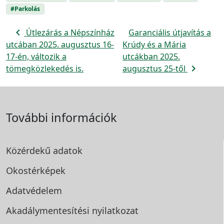
#Parkolás
navigate_before
Útlezárás a Népszínház
Garanciális útjavítás a
utcában 2025. augusztus 16-
Krúdy és a Mária
17-én, változik a
utcákban 2025.
navigate_next
tömegközlekedés is.
augusztus 25-től
További információk
Közérdekű adatok
Okostérképek
Adatvédelem
Akadálymentesítési
nyilatkozat