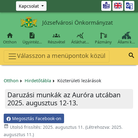
Ugrás a fő tartalomra

Kapcsolat
Józsefvárosi Önkormányzat




Otthon
Ügyintéz…
Részvétel
Átláthat…
Pázmány
Állami k…
Válasszon a menüpontok közül

Otthon
Hirdetőtábla
Közterületi lezárások
Daruzási munkák az Auróra utcában
2025. augusztus 12-13.
Megosztás Facebook-on
event_available
Utolsó frissítés:
2025. augusztus 11.
(Létrehozva:
2025.
augusztus 11.
)