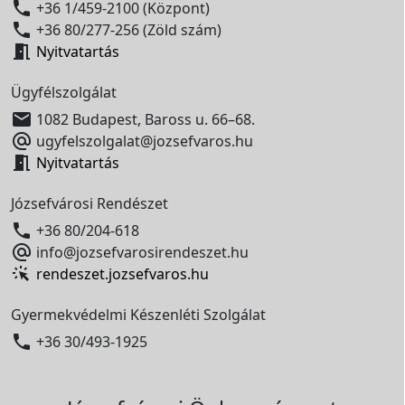

+36 1/459-2100 (Központ)

+36 80/277-256 (Zöld szám)

Nyitvatartás
Ügyfélszolgálat

1082 Budapest, Baross u. 66–68.

ugyfelszolgalat@jozsefvaros.hu

Nyitvatartás
Józsefvárosi Rendészet

+36 80/204-618

info@jozsefvarosirendeszet.hu
rendeszet.jozsefvaros.hu
Gyermekvédelmi Készenléti Szolgálat

+36 30/493-1925