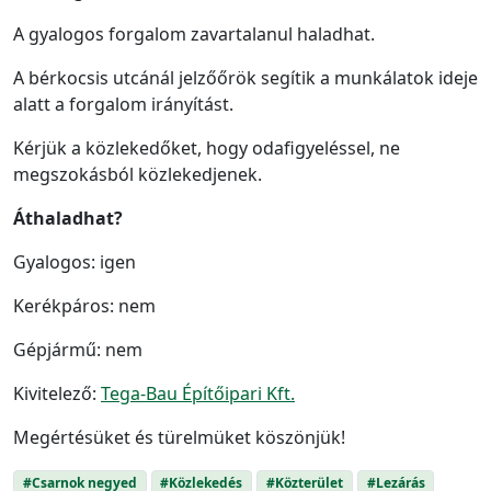
A gyalogos forgalom zavartalanul haladhat.
A bérkocsis utcánál jelzőőrök segítik a munkálatok ideje
alatt a forgalom irányítást.
Kérjük a közlekedőket, hogy odafigyeléssel, ne
megszokásból közlekedjenek.
Áthaladhat?
Gyalogos: igen
Kerékpáros: nem
Gépjármű: nem
Kivitelező:
Tega-Bau Építőipari Kft.
Megértésüket és türelmüket köszönjük!
#Csarnok negyed
#Közlekedés
#Közterület
#Lezárás