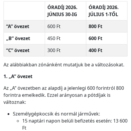
ÓRADÍJ
2026.
ÓRADÍJ
2026.
JÚNIUS 30-IG
JÚLIUS 1-TŐL
“A” övezet
600 Ft
800 Ft
„B” övezet
450 Ft
600 Ft
“C” övezet
300 Ft
400 Ft
Az alábbiakban zónánként mutatjuk be a változásokat.
1. „A” övezet
Az „A” övezetben az alapdíj a jelenlegi 600 forintról 800
forintra emelkedik. Ezzel arányosan a pótdíjak is
változnak:
Személygépkocsik és normál járművek:
15 naptári napon belüli befizetés esetén: 13 600
Ft