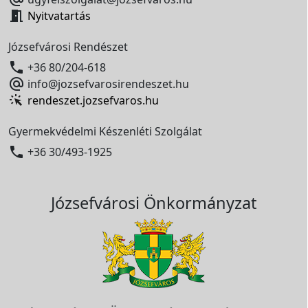

Nyitvatartás
Józsefvárosi Rendészet

+36 80/204-618

info@jozsefvarosirendeszet.hu
rendeszet.jozsefvaros.hu
Gyermekvédelmi Készenléti Szolgálat

+36 30/493-1925
Józsefvárosi Önkormányzat