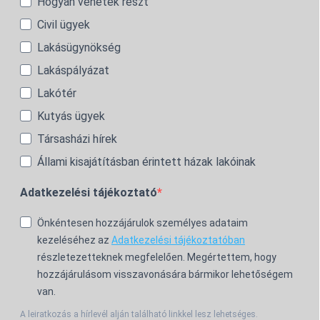
Hogyan vehetek részt
Civil ügyek
Lakásügynökség
Lakáspályázat
Lakótér
Kutyás ügyek
Társasházi hírek
Állami kisajátításban érintett házak lakóinak
Adatkezelési tájékoztató
Önkéntesen hozzájárulok személyes adataim
kezeléséhez az
Adatkezelési tájékoztatóban
részletezetteknek megfelelően. Megértettem, hogy
hozzájárulásom visszavonására bármikor lehetőségem
van.
A leiratkozás a hírlevél alján található linkkel lesz lehetséges.