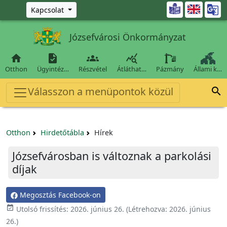
Ugrás a fő tartalomra

Kapcsolat
Józsefvárosi Önkormányzat




Otthon
Ügyintéz…
Részvétel
Átláthat…
Pázmány
Állami k…
Válasszon a menüpontok közül

Otthon
Hirdetőtábla
Hírek
Józsefvárosban is változnak a parkolási
díjak
Megosztás Facebook-on

Utolsó frissítés:
2026. június 26.
(Létrehozva:
2026. június
26.
)