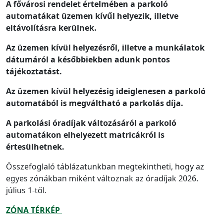
A fővárosi rendelet értelmében a parkoló
automatákat
üzemen kívűl helyezik, illetve
eltávolításra kerülnek.
Az üzemen kívül helyezésről, illetve a
munkálatok
dátumáról a későbbiekben adunk pontos
tájékoztatást.
Az üzemen kívül helyezésig ideiglenesen a parkoló
automatából is megváltható a parkolás díja.
A parkolási óradíjak változásáról a parkoló
automatákon elhelyezett matricákról is
értesülhetnek.
Összefoglaló táblázatunkban megtekintheti, hogy az
egyes zónákban miként változnak az óradíjak 2026.
július 1-től.
ZÓNA TÉRKÉP