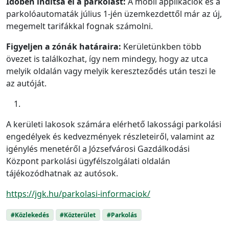
Időben indítsa el a parkolást:
A mobil applikációk és a
parkolóautomaták július 1-jén üzemkezdettől már az új,
megemelt tarifákkal fognak számolni.
Figyeljen a zónák határaira:
Kerületünkben több
övezet is találkozhat, így nem mindegy, hogy az utca
melyik oldalán vagy melyik kereszteződés után teszi le
az autóját.
A kerületi lakosok számára elérhető lakossági parkolási
engedélyek és kedvezmények részleteiről, valamint az
igénylés menetéről a Józsefvárosi Gazdálkodási
Központ parkolási ügyfélszolgálati oldalán
tájékozódhatnak az autósok.
https://jgk.hu/parkolasi-informaciok/
#Közlekedés
#Közterület
#Parkolás