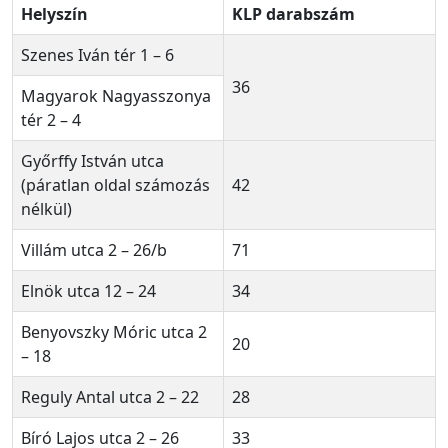
Helyszín
KLP darabszám
Szenes Iván tér 1 – 6
36
Magyarok Nagyasszonya
tér 2 – 4
Győrffy István utca
(páratlan oldal számozás
42
nélkül)
Villám utca 2 – 26/b
71
Elnök utca 12 – 24
34
Benyovszky Móric utca 2
20
– 18
Reguly Antal utca 2 – 22
28
Bíró Lajos utca 2 – 26
33