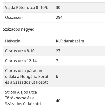
Vajda Péter utca 8 -10/b
30
Összesen
294
Százados negyed
Helyszín
KLP darabszám
Ciprus utca 8-10.
27
Ciprus utca 12-14
7
Ciprus utca páratlan
oldala a Hungária körút
6
és a Százados út között
Stróbl Alajos utca
Törökbecse és a
40
Százados út közötti