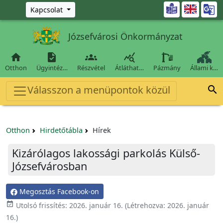
Ugrás a fő tartalomra

Kapcsolat
Józsefvárosi Önkormányzat




Otthon
Ügyintéz…
Részvétel
Átláthat…
Pázmány
Állami k…
Válasszon a menüpontok közül

Otthon
Hirdetőtábla
Hírek
Kizárólagos lakossági parkolás Külső-
Józsefvárosban
Megosztás Facebook-on

Utolsó frissítés:
2026. január 16.
(Létrehozva:
2026. január
16.
)