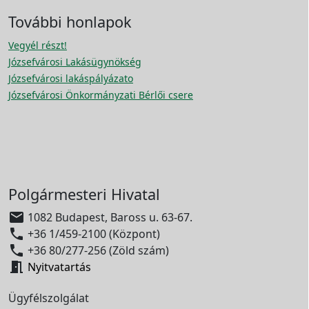
További honlapok
Vegyél részt!
Józsefvárosi Lakásügynökség
Józsefvárosi lakáspályázato
Józsefvárosi Önkormányzati Bérlői csere
Polgármesteri Hivatal

1082 Budapest, Baross u. 63-67.

+36 1/459-2100 (Központ)

+36 80/277-256 (Zöld szám)

Nyitvatartás
Ügyfélszolgálat