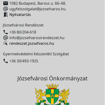

1082 Budapest, Baross u. 66–68.

ugyfelszolgalat@jozsefvaros.hu

Nyitvatartás
Józsefvárosi Rendészet

+36 80/204-618

info@jozsefvarosirendeszet.hu
rendeszet.jozsefvaros.hu
Gyermekvédelmi Készenléti Szolgálat

+36 30/493-1925
Józsefvárosi Önkormányzat