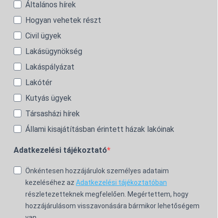
Általános hírek
Hogyan vehetek részt
Civil ügyek
Lakásügynökség
Lakáspályázat
Lakótér
Kutyás ügyek
Társasházi hírek
Állami kisajátításban érintett házak lakóinak
Adatkezelési tájékoztató
Önkéntesen hozzájárulok személyes adataim
kezeléséhez az
Adatkezelési tájékoztatóban
részletezetteknek megfelelően. Megértettem, hogy
hozzájárulásom visszavonására bármikor lehetőségem
van.