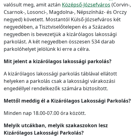
valósult meg, amit aztán
Középső-Józsefváros
(Corvin-,
Csarnok-, Losonci-, Magdolna-, Népszínház- és Orczy
negyed) követett. Mostantól Külső-Józsefváros két
negyedében, a Tisztviselőtelepen és a Százados
negyedben is bevezetjük a kizárólagos lakossági
parkolást. A két negyedben összesen 534 darab
parkolóhelyet jelölünk ki erre a célra.
Mit jelent a kizárólagos lakossági parkolás?
A kizárólagos lakossági parkolás táblával ellátott
helyeken a parkolás csak a lakossági várakozási
engedéllyel rendelkezők számára biztosított.
Mettől meddig él a Kizárólagos Lakossági Parkolás?
Minden nap 18.00-07.00 óra között.
Melyik utcákban, melyik szakaszokon lesz
Kizárólagos Lakossági Parkolás?