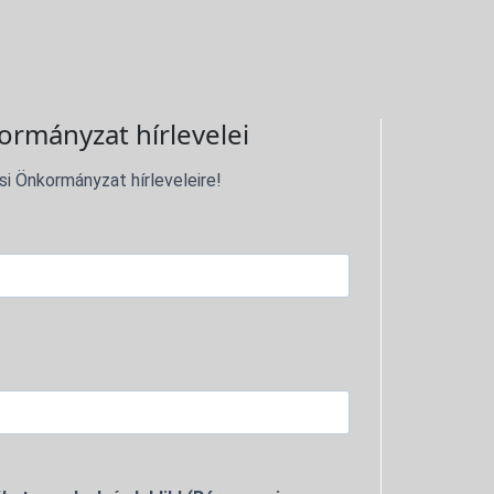
ormányzat hírlevelei
si Önkormányzat hírleveleire!