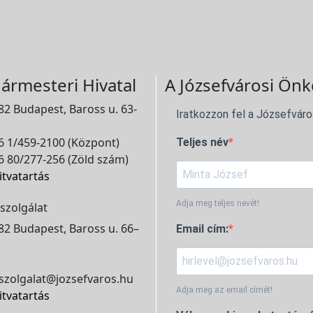
ármesteri Hivatal
A Józsefvárosi Önk
2 Budapest, Baross u. 63-
Iratkozzon fel a Józsefváro
 1/459-2100 (Központ)
Teljes név
 80/277-256 (Zöld szám)
itvatartás
Adja meg teljes nevét!
szolgálat
2 Budapest, Baross u. 66–
Email cím:
szolgalat@jozsefvaros.hu
Adja meg az email címét!
itvatartás