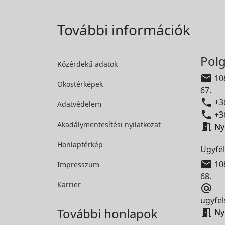
További információk
Polg
Közérdekű adatok

108
Okostérképek
67.

+36
Adatvédelem

+36
Akadálymentesítési
nyilatkozat

Ny
Honlaptérkép
Ügyfél

108
Impresszum
68.
Karrier

ugyfel
További honlapok

Ny