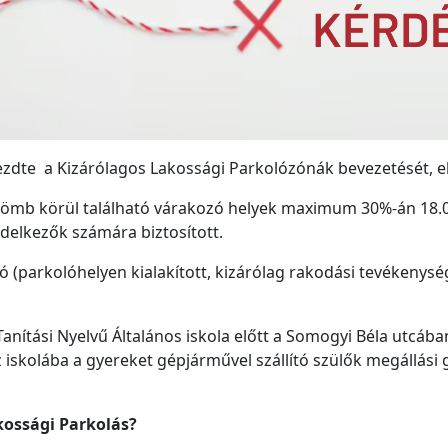
dte a Kizárólagos Lakossági Parkolózónák bevezetését, e
tömb körül található várakozó helyek maximum 30%-án 18.00
ndelkezők számára biztosított.
(parkolóhelyen kialakított, kizárólag rakodási tevékenységre
nítási Nyelvű Általános iskola előtt a Somogyi Béla utcába
z iskolába a gyereket gépjárművel szállító szülők megállási 
kossági Parkolás?