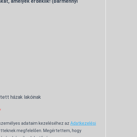
kat, amelyek érdeklik! (Bármennyi
ntett házak lakóinak
 személyes adataim kezeléséhez az
Adatkezelési
tteknek megfelelően. Megértettem, hogy