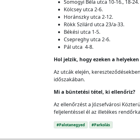
Somogyi Béla utca 10-16., 18-24.
Kölcsey utca 2-6.
Horánszky utca 2-12.
Rökk Szilárd utca 23/a-33.
Békési utca 1-5.
Csepreghy utca 2-6.
Pál utca 4-8.
Hol jelzik, hogy ezeken a helyeke
Az utcák elején, kereszteződésekben 
időszakában.
Mi a büntetési tétel, ki ellenőriz?
Az ellenőrzést a Józsefvárosi Közter
feljelentéssel él az illetékes rendőrk
#Palotanegyed
#Parkolás