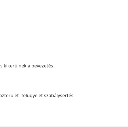
is kikerülnek a bevezetés
zterület- felügyelet szabálysértési