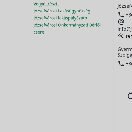
Vegyél részt!
József
Józsefvárosi Lakásügynökség

+3
Józsefvárosi lakáspályázato

Józsefvárosi Önkormányzati Bérlői
info@j
csere
re
Gyerm
Szolgá

+3
Ö