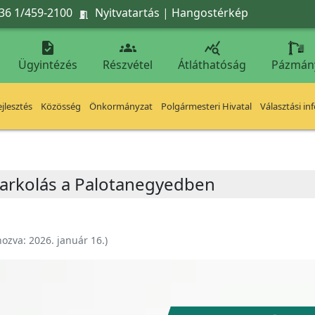
36 1/459-2100
Nyitvatartás
|
Hangostérkép




Ügyintézés
Részvétel
Átláthatóság
Pázmán
jlesztés
Közösség
Önkormányzat
Polgármesteri Hivatal
Választási in
parkolás a Palotanegyedben
hozva:
2026. január 16.
)