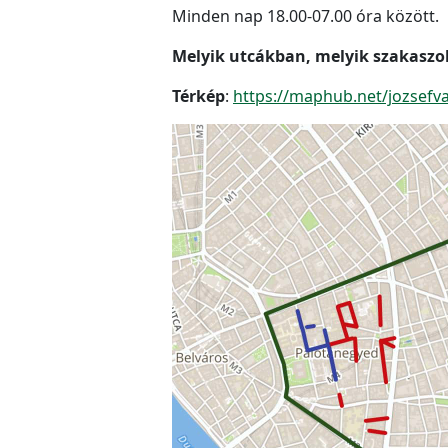
Minden nap 18.00-07.00 óra között.
Melyik utcákban, melyik szakaszok
Térkép
:
https://maphub.net/jozsefv