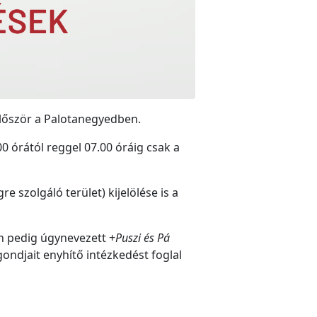
lőször a Palotanegyedben.
 órától reggel 07.00 óráig csak a
 szolgáló terület) kijelölése is a
n pedig úgynevezett +
Puszi és Pá
gondjait enyhítő intézkedést foglal