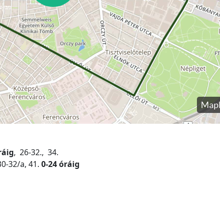
ráig
, 26-32., 34.
30-32/a, 41.
0-24 óráig