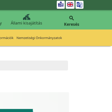


y
Állami kisajátítás
Keresés
formációk
Nemzetiségi Önkormányzatok