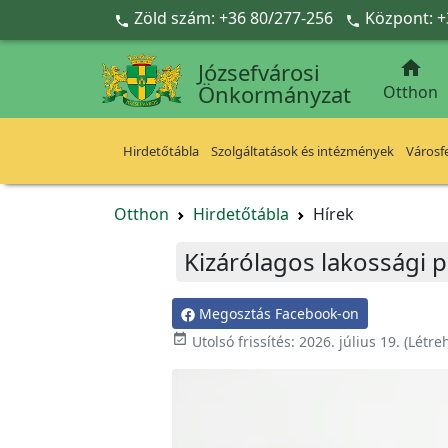
Ugrás a fő tartalomra
Zöld szám: +36 80/277-256
Központ: +



Józsefvárosi
Önkormányzat
Otthon
Hirdetőtábla
Szolgáltatások és intézmények
Városfe
Otthon
Hirdetőtábla
Hírek
Kizárólagos lakossági 
Megosztás Facebook-on

Utolsó frissítés:
2026. július 19.
(Létre