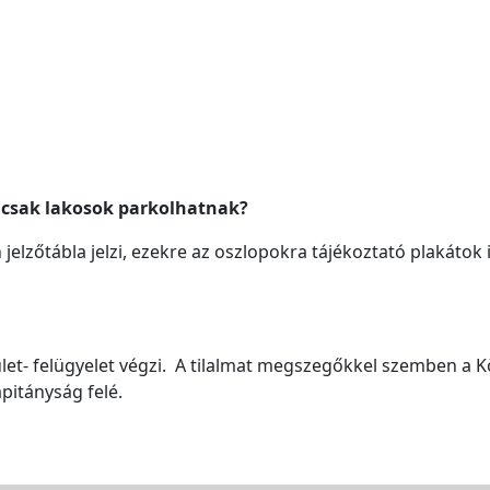
n csak lakosok parkolhatnak?
jelzőtábla jelzi, ezekre az oszlopokra tájékoztató plakátok 
ület- felügyelet végzi. A tilalmat megszegőkkel szemben a Kö
apitányság felé.