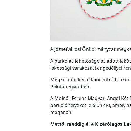
A Józsefvárosi Önkormányzat megkez
A parkolás lehetősége az adott lakó
lakossági várakozási engedéllyel re
Megkezdődik 5 új koncentrált rakodó 
Palotanegyedben.
A Molnár Ferenc Magyar–Angol Két Ta
parkolóhelyeket jelölünk ki, amely a
magában.
Mettől meddig él a Kizárólagos La