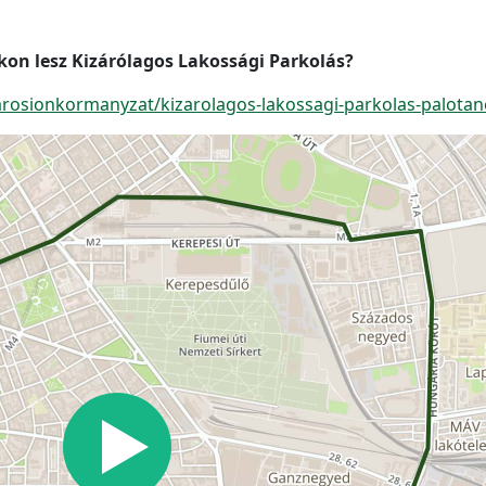
on lesz Kizárólagos Lakossági Parkolás?
arosionkormanyzat/kizarolagos-lakossagi-parkolas-palota