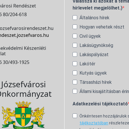
Válassza ki azokat a témá
városi Rendészet
hírlevelet megjelölhet.)
6 80/204-618
Általános hírek
Hogyan vehetek részt
ozsefvarosirendeszet.hu
ndeszet.jozsefvaros.hu
Civil ügyek
Lakásügynökség
ekvédelmi Készenléti
lat
Lakáspályázat
6 30/493-1925
Lakótér
Kutyás ügyek
Józsefvárosi
Társasházi hírek
nkormányzat
Állami kisajátításban éri
Adatkezelési tájékoztató
Önkéntesen hozzájárulok
tájékoztatóban
részleteze