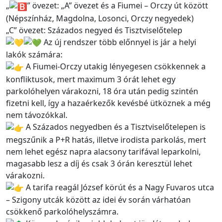
„
” övezet: „A” övezet és a Fiumei – Orczy út között
(Népszínház, Magdolna, Losonci, Orczy negyedek)
„C” övezet: Százados negyed és Tisztviselőtelep
Az új rendszer több előnnyel is jár a helyi
lakók számára:
A Fiumei-Orczy utakig lényegesen csökkennek a
konfliktusok, mert maximum 3 órát lehet egy
parkolóhelyen várakozni, 18 óra után pedig szintén
fizetni kell, így a hazaérkezők kevésbé ütköznek a még
nem távozókkal.
A Százados negyedben és a Tisztviselőtelepen is
megszűnik a P+R hatás, illetve irodista parkolás, mert
nem lehet egész napra alacsony tarifával leparkolni,
magasabb lesz a díj és csak 3 órán keresztül lehet
várakozni.
A tarifa reagál József körút és a Nagy Fuvaros utca
– Szigony utcák között az idei év során várhatóan
csökkenő parkolóhelyszámra.