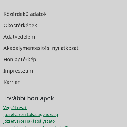
Közérdekű adatok
Okostérképek
Adatvédelem
Akadálymentesítési
nyilatkozat
Honlaptérkép
Impresszum
Karrier
További honlapok
Vegyél részt!
Józsefvárosi Lakásügynökség
Józsefvárosi lakáspályázato