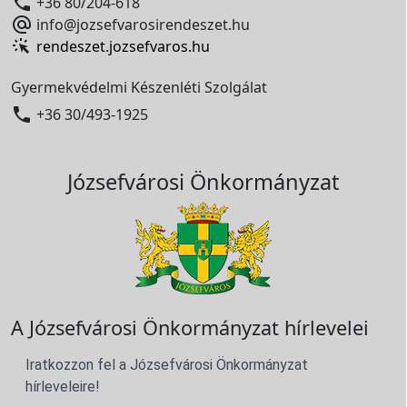

+36 80/204-618

info@jozsefvarosirendeszet.hu
rendeszet.jozsefvaros.hu
Gyermekvédelmi Készenléti Szolgálat

+36 30/493-1925
Józsefvárosi Önkormányzat
A Józsefvárosi Önkormányzat hírlevelei
Iratkozzon fel a Józsefvárosi Önkormányzat
hírleveleire!