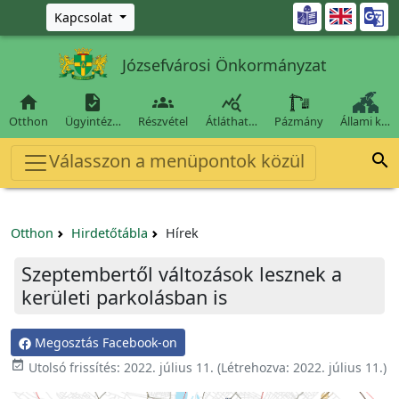
Ugrás a fő tartalomra

Kapcsolat
Józsefvárosi Önkormányzat




Otthon
Ügyintéz…
Részvétel
Átláthat…
Pázmány
Állami k…
Válasszon a menüpontok közül

Otthon
Hirdetőtábla
Hírek
Szeptembertől változások lesznek a
kerületi parkolásban is
Megosztás Facebook-on

Utolsó frissítés:
2022. július 11.
(Létrehozva:
2022. július 11.
)