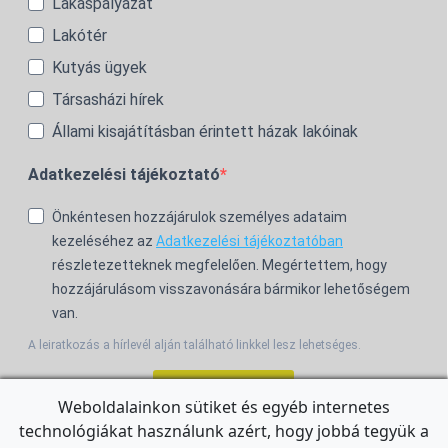
Lakáspályázat
Lakótér
Kutyás ügyek
Társasházi hírek
Állami kisajátításban érintett házak lakóinak
Adatkezelési tájékoztató
Önkéntesen hozzájárulok személyes adataim
kezeléséhez az
Adatkezelési tájékoztatóban
részletezetteknek megfelelően. Megértettem, hogy
hozzájárulásom visszavonására bármikor lehetőségem
van.
A leiratkozás a hírlevél alján található linkkel lesz lehetséges.
Feliratkozom!
Weboldalainkon sütiket és egyéb internetes
technológiákat használunk azért, hogy jobbá tegyük a
For the English Newsletter, click
HERE.