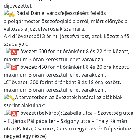
díjövezettel.
Rádai Dániel városfejlesztésért felelős
alpolgármester összefoglalója arról, miért előnyös a
változás a józsefvárosiak számára:
A 4 díjövezetből 3 érinti Józsefvárost, ezek között a fő
szabályok:
„
” övezet: 600 forint óránként 8 és 22 óra között,
maximum 3 órán keresztül lehet várakozni.
„
” övezet: 450 forint óránként 8 és 20 óra között,
maximum 3 órán keresztül lehet várakozni.
„C” övezet: 300 forint óránként 8 és 18 óra között,
maximum 3 órán keresztül lehet várakozni.
A tervezetben az övezetek határai az alábbiak
szerint alakulnak:
„
” övezet (belváros): Izabella utca – Szövetség utca
– II. János Pál pápa tér – Szigony utca – Thaly Kálmán
utca (Palota, Csarnok, Corvin negyedek és Népszínház
negyed egy része)