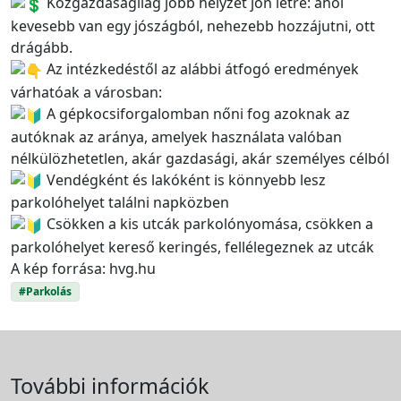
Közgazdaságilag jobb helyzet jön létre: ahol
kevesebb van egy jószágból, nehezebb hozzájutni, ott
drágább.
Az intézkedéstől az alábbi átfogó eredmények
várhatóak a városban:
A gépkocsiforgalomban nőni fog azoknak az
autóknak az aránya, amelyek használata valóban
nélkülözhetetlen, akár gazdasági, akár személyes célból
Vendégként és lakóként is könnyebb lesz
parkolóhelyet találni napközben
Csökken a kis utcák parkolónyomása, csökken a
parkolóhelyet kereső keringés, fellélegeznek az utcák
A kép forrása: hvg.hu
#Parkolás
További információk