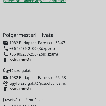
Józsefvárosi Önkormányzati Bérlői csere
Polgármesteri Hivatal

1082 Budapest, Baross u. 63-67.

+36 1/459-2100 (Központ)

+36 80/277-256 (Zöld szám)

Nyitvatartás
Ügyfélszolgálat

1082 Budapest, Baross u. 66–68.

ugyfelszolgalat@jozsefvaros.hu

Nyitvatartás
Józsefvárosi Rendészet