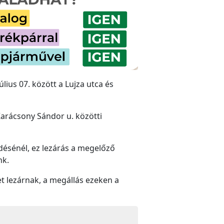
úlius 07. között a Lujza utca és
s Karácsony Sándor u. közötti
ődésénél, ez lezárás a megelőző
nk.
t lezárnak,
a megállás ezeken a