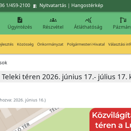
36 1/459-2100
Nyitvatartás
|
Hangostérkép




Ügyintézés
Részvétel
Átláthatóság
Pázmán
jlesztés
Közösség
Önkormányzat
Polgármesteri Hivatal
Választási in
ások
 Teleki téren 2026. június 17.- július 17.
ehozva:
2026. június 16.
)