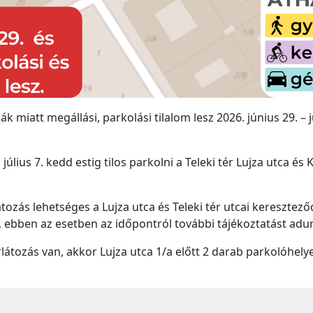
kák miatt megállási, parkolási tilalom lesz 2026. június 29. – j
 július 7. kedd estig tilos parkolni a Teleki tér Lujza utca é
tozás lehetséges a Lujza utca és Teleki tér utcai keresztez
ebben az esetben az időpontról további tájékoztatást adu
tozás van, akkor Lujza utca 1/a előtt 2 darab parkolóhelye