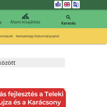


y
Állami kisajátítás
Keresés
formációk
Nemzetiségi Önkormányzatok
 között