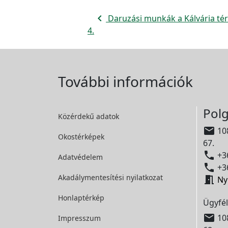
navigate_before
Daruzási munkák a Kálvária tér 
4.
További információk
Polg
Közérdekű adatok

108
Okostérképek
67.

+36
Adatvédelem

+36
Akadálymentesítési
nyilatkozat

Ny
Honlaptérkép
Ügyfél

108
Impresszum