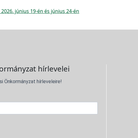
 2026. június 19-én és június 24-én
ormányzat hírlevelei
si Önkormányzat hírleveleire!