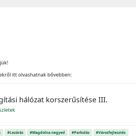
jük!
sekről itt olvashatnak bővebben:
gítási hálózat korszerűsítése III.
szletek
s
#Lezárás
#Magdolna negyed
#Parkolás
#Városfejlesztés