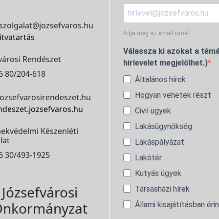
szolgalat@jozsefvaros.hu
Adja meg az email címét!
itvatartás
Válassza ki azokat a témá
városi Rendészet
hírlevelet megjelölhet.)
6 80/204-618
Általános hírek
Hogyan vehetek részt
ozsefvarosirendeszet.hu
ndeszet.jozsefvaros.hu
Civil ügyek
Lakásügynökség
ekvédelmi Készenléti
lat
Lakáspályázat
6 30/493-1925
Lakótér
Kutyás ügyek
Józsefvárosi
Társasházi hírek
nkormányzat
Állami kisajátításban éri