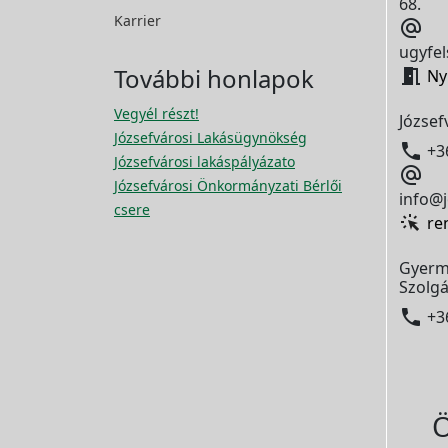
68.
Karrier

ugyfel
További honlapok

Ny
Vegyél részt!
József
Józsefvárosi Lakásügynökség

+3
Józsefvárosi lakáspályázato

Józsefvárosi Önkormányzati Bérlői
info@j
csere
re
Gyerm
Szolgá

+3
Ö