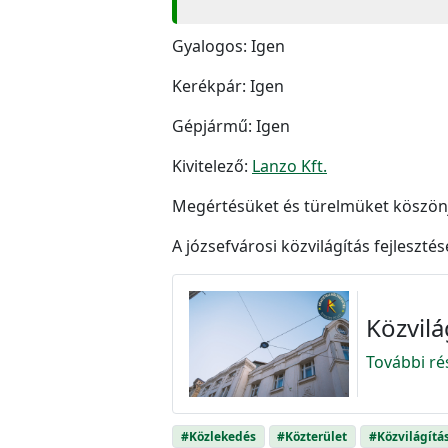
Gyalogos: Igen
Kerékpár: Igen
Gépjármű: Igen
Kivitelező:
Lanzo Kft.
Megértésüket és türelmüket köszön
A józsefvárosi közvilágítás fejleszté
Közvilá
További ré
#Közlekedés
#Közterület
#Közvilágítá