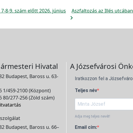
7-8-9. szám előtt 2026. június
Aszfaltozás az Illés utcában
navigate_next
ármesteri Hivatal
A Józsefvárosi Önk
2 Budapest, Baross u. 63-
Iratkozzon fel a Józsefváro
 1/459-2100 (Központ)
Teljes név
 80/277-256 (Zöld szám)
itvatartás
Adja meg teljes nevét!
szolgálat
2 Budapest, Baross u. 66–
Email cím: