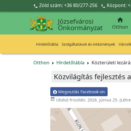
Ugrás a fő tartalomra
Zöld szám: +36 80/277-256
Központ: +



Józsefvárosi
Önkormányzat
Otthon
Hirdetőtábla
Szolgáltatások és intézmények
Városfe
Otthon
Hirdetőtábla
Közterületi lezár
Közvilágítás fejlesztés a
Megosztás Facebook-on
event_available
Utolsó frissítés:
2026. június 25.
(Létr