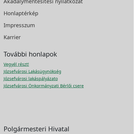
Akadálymentesítési
nyilatkozat
Honlaptérkép
Impresszum
Karrier
További honlapok
Vegyél részt!
Józsefvárosi Lakásügynökség
Józsefvárosi lakáspályázato
Józsefvárosi Önkormányzati Bérlői csere
Polgármesteri Hivatal