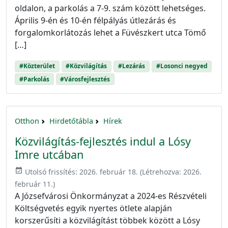
oldalon, a parkolás a 7-9. szám között lehetséges.
Április 9-én és 10-én félpályás útlezárás és
forgalomkorlátozás lehet a Füvészkert utca Tömő
[…]
#Közterület
#Közvilágítás
#Lezárás
#Losonci negyed
#Parkolás
#Városfejlesztés
Otthon
Hirdetőtábla
Hírek
Közvilágítás-fejlesztés indul a Lósy
Imre utcában
event_available
Utolsó frissítés:
2026. február 18.
(Létrehozva:
2026.
február 11.
)
A Józsefvárosi Önkormányzat a 2024-es Részvételi
Költségvetés egyik nyertes ötlete alapján
korszerűsíti a közvilágítást többek között a Lósy