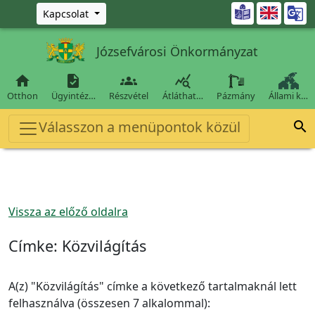
Ugrás a fő tartalomra

Kapcsolat
Józsefvárosi Önkormányzat




Otthon
Ügyintéz…
Részvétel
Átláthat…
Pázmány
Állami k…
Válasszon a menüpontok közül

Vissza az előző oldalra
Címke:
Közvilágítás
A(z) "Közvilágítás" címke a következő tartalmaknál lett
felhasználva (összesen 7 alkalommal):