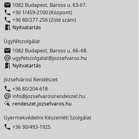

1082 Budapest, Baross u. 63-67.

+36 1/459-2100 (Központ)

+36 80/277-256 (Zöld szám)

Nyitvatartás
Ügyfélszolgálat

1082 Budapest, Baross u. 66–68.

ugyfelszolgalat@jozsefvaros.hu

Nyitvatartás
Józsefvárosi Rendészet

+36 80/204-618

info@jozsefvarosirendeszet.hu
rendeszet.jozsefvaros.hu
Gyermekvédelmi Készenléti Szolgálat

+36 30/493-1925