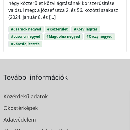
négy közterület közvilágításának korszerűsítése
valósul meg: a József utca 2. és 56. közötti szakasz
(2024. január 8. és […]
#Csarnok negyed
#Közterület
#Közvilágítás
#Losonci negyed
#Magdolna negyed
#Orczy negyed
#Városfejlesztés
További információk
Közérdekű adatok
Okostérképek
Adatvédelem