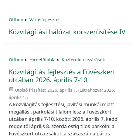
Otthon
Városfejlesztés
Közvilágítási hálózat korszerűsítése IV.
Otthon
Hirdetőtábla
Közterületi lezárások
Közvilágítás fejlesztés a Füvészkert
utcában 2026. április 7-10.
event_available
Utolsó frissítés:
2026. április 1.
(Létrehozva:
2026.
április 1.
)
A közvilágítás fejlesztési, javítási munkái miatt
megállási, parkolási tilalom lesz a Füvészkert
utcában április 7-10. között 2026. április 7. kedd
reggeltől április 8. szerda estig tilos parkolni a
Füvészkert utca zsákutca szakaszán a páros