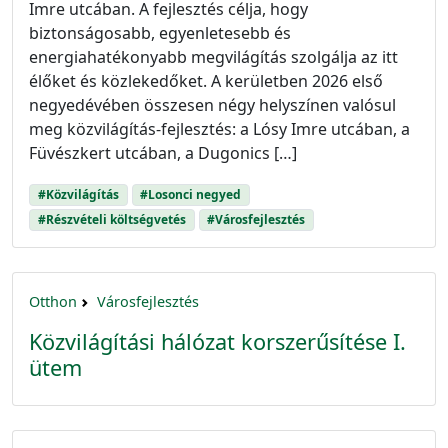
Imre utcában. A fejlesztés célja, hogy
biztonságosabb, egyenletesebb és
energiahatékonyabb megvilágítás szolgálja az itt
élőket és közlekedőket. A kerületben 2026 első
negyedévében összesen négy helyszínen valósul
meg közvilágítás-fejlesztés: a Lósy Imre utcában, a
Füvészkert utcában, a Dugonics […]
#Közvilágítás
#Losonci negyed
#Részvételi költségvetés
#Városfejlesztés
Otthon
Városfejlesztés
Közvilágítási hálózat korszerűsítése I.
ütem