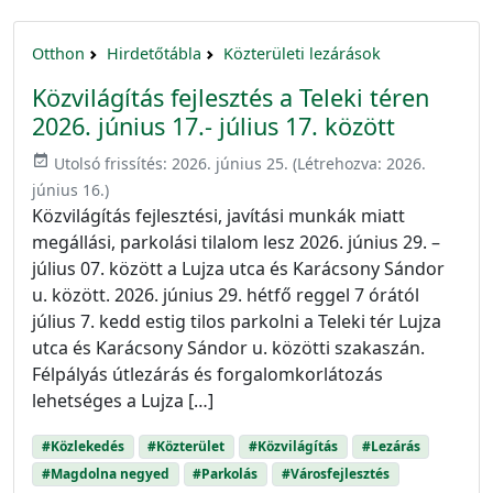
Otthon
Hirdetőtábla
Közterületi lezárások
Közvilágítás fejlesztés a Teleki téren
2026. június 17.- július 17. között
event_available
Utolsó frissítés:
2026. június 25.
(Létrehozva:
2026.
június 16.
)
Közvilágítás fejlesztési, javítási munkák miatt
megállási, parkolási tilalom lesz 2026. június 29. –
július 07. között a Lujza utca és Karácsony Sándor
u. között. 2026. június 29. hétfő reggel 7 órától
július 7. kedd estig tilos parkolni a Teleki tér Lujza
utca és Karácsony Sándor u. közötti szakaszán.
Félpályás útlezárás és forgalomkorlátozás
lehetséges a Lujza […]
#Közlekedés
#Közterület
#Közvilágítás
#Lezárás
#Magdolna negyed
#Parkolás
#Városfejlesztés