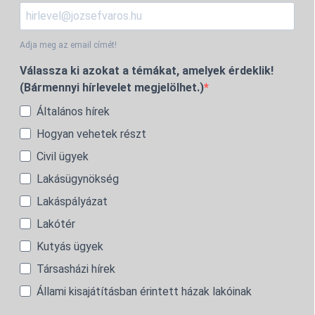
Adja meg az email címét!
Válassza ki azokat a témákat, amelyek érdeklik!
(Bármennyi hírlevelet megjelölhet.)
Általános hírek
Hogyan vehetek részt
Civil ügyek
Lakásügynökség
Lakáspályázat
Lakótér
Kutyás ügyek
Társasházi hírek
Állami kisajátításban érintett házak lakóinak