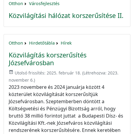
Otthon
Városfejlesztés
Közvilágítási hálózat korszerűsítése II.
Otthon
Hirdetőtábla
Hírek
Közvilágítás korszerűsítés
Józsefvárosban
event_available
Utolsó frissítés:
2025. február 18.
(Létrehozva:
2023.
november 6.
)
2023 novembere és 2024 januárja között 4
közterület közvilágítását korszerűsítjük
Józsefvárosban. Szeptemberben döntött a
Költségvetési és Pénzügyi Bizottság arról, hogy
bruttó 38 millió forintot juttat a Budapesti Dísz- és
Közvilágítási Kft.-nek Józsefváros közvilágítási
rendszerének korszerűsítésére. Ennek keretében