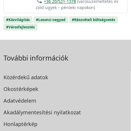
phone
+36 20/521-1378
(városüzemeltetés és
zöld ügyek – pénteki napokon)
#Közvilágítás
#Losonci negyed
#Részvételi költségvetés
#Városfejlesztés
További információk
Közérdekű adatok
Okostérképek
Adatvédelem
Akadálymentesítési
nyilatkozat
Honlaptérkép