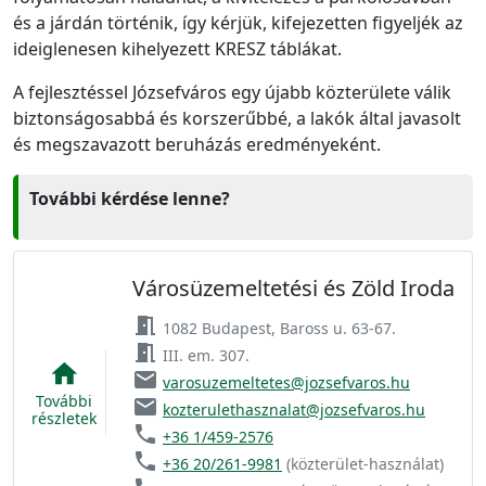
és a járdán történik, így kérjük, kifejezetten figyeljék az
ideiglenesen kihelyezett KRESZ táblákat.
A fejlesztéssel Józsefváros egy újabb közterülete válik
biztonságosabbá és korszerűbbé, a lakók által javasolt
és megszavazott beruházás eredményeként.
További kérdése lenne?
Városüzemeltetési és Zöld Iroda
meeting_room
1082 Budapest, Baross u. 63-67.
meeting_room
III. em. 307.
home
email
varosuzemeltetes@jozsefvaros.hu
További
email
kozterulethasznalat@jozsefvaros.hu
részletek
phone
+36 1/459-2576
phone
+36 20/261-9981
(közterület-használat)