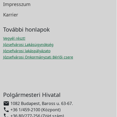
Impresszum
Karrier
További honlapok
Vegyél részt!
Józsefvárosi Lakásügynökség
Józsefvárosi lakáspályázato
Józsefvárosi Önkormányzati Bérlői csere
Polgármesteri Hivatal

1082 Budapest, Baross u. 63-67.

+36 1/459-2100 (Központ)

+36 80/277-256 (Zöld szám)