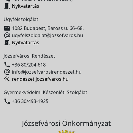

Nyitvatartás
Ügyfélszolgálat

1082 Budapest, Baross u. 66–68.

ugyfelszolgalat@jozsefvaros.hu

Nyitvatartás
Józsefvárosi Rendészet

+36 80/204-618

info@jozsefvarosirendeszet.hu
rendeszet.jozsefvaros.hu
Gyermekvédelmi Készenléti Szolgálat

+36 30/493-1925
Józsefvárosi Önkormányzat