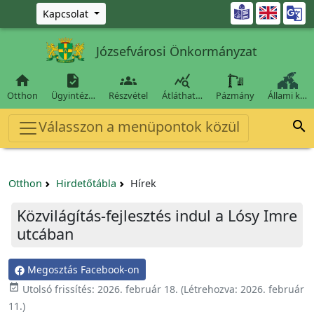
Ugrás a fő tartalomra

Kapcsolat
Józsefvárosi Önkormányzat




Otthon
Ügyintéz…
Részvétel
Átláthat…
Pázmány
Állami k…
Válasszon a menüpontok közül

Otthon
Hirdetőtábla
Hírek
Közvilágítás-fejlesztés indul a Lósy Imre
utcában
Megosztás Facebook-on

Utolsó frissítés:
2026. február 18.
(Létrehozva:
2026. február
11.
)