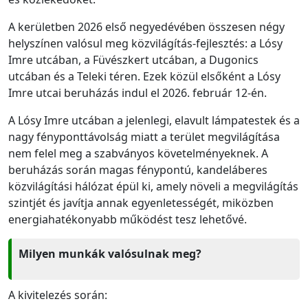
A kerületben 2026 első negyedévében összesen négy
helyszínen valósul meg közvilágítás-fejlesztés: a Lósy
Imre utcában, a Füvészkert utcában, a Dugonics
utcában és a Teleki téren. Ezek közül elsőként a Lósy
Imre utcai beruházás indul el 2026. február 12-én.
A Lósy Imre utcában a jelenlegi, elavult lámpatestek és a
nagy fényponttávolság miatt a terület megvilágítása
nem felel meg a szabványos követelményeknek. A
beruházás során magas fénypontú, kandeláberes
közvilágítási hálózat épül ki, amely növeli a megvilágítás
szintjét és javítja annak egyenletességét, miközben
energiahatékonyabb működést tesz lehetővé.
Milyen munkák valósulnak meg?
A kivitelezés során: