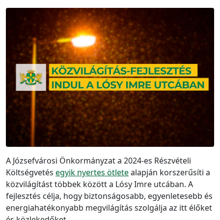
A Józsefvárosi Önkormányzat a 2024-es Részvételi
Költségvetés
egyik nyertes ötlete
alapján korszerűsíti a
közvilágítást többek között a Lósy Imre utcában. A
fejlesztés célja, hogy biztonságosabb, egyenletesebb és
energiahatékonyabb megvilágítás szolgálja az itt élőket
és közlekedőket.