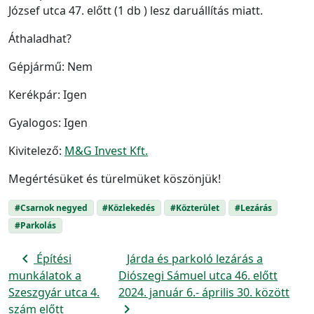
József utca 47. előtt (1 db ) lesz daruállítás miatt.
Áthaladhat?
Gépjármű: Nem
Kerékpár: Igen
Gyalogos: Igen
Kivitelező:
M&G Invest Kft.
Megértésüket és türelmüket köszönjük!
#Csarnok negyed
#Közlekedés
#Közterület
#Lezárás
#Parkolás
navigate_before
Építési
Járda és parkoló lezárás a
munkálatok a
Diószegi Sámuel utca 46. előtt
Szeszgyár utca 4.
2024. január 6.- április 30. között
navigate_next
szám előtt