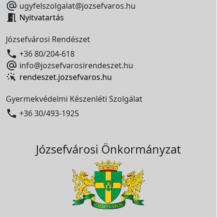

ugyfelszolgalat@jozsefvaros.hu

Nyitvatartás
Józsefvárosi Rendészet

+36 80/204-618

info@jozsefvarosirendeszet.hu
rendeszet.jozsefvaros.hu
Gyermekvédelmi Készenléti Szolgálat

+36 30/493-1925
Józsefvárosi Önkormányzat