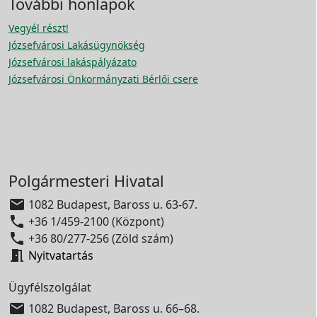
További honlapok
Vegyél részt!
Józsefvárosi Lakásügynökség
Józsefvárosi lakáspályázato
Józsefvárosi Önkormányzati Bérlői csere
Polgármesteri Hivatal

1082 Budapest, Baross u. 63-67.

+36 1/459-2100 (Központ)

+36 80/277-256 (Zöld szám)

Nyitvatartás
Ügyfélszolgálat

1082 Budapest, Baross u. 66–68.