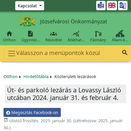
Ugrás a fő tartalomra

Kapcsolat
Józsefvárosi Önkormányzat




Otthon
Ügyintéz…
Részvétel
Átláthat…
Pázmány
Állami k…
Válasszon a menüpontok közül

Otthon
Hirdetőtábla
Közterületi lezárások
Út- és parkoló lezárás a Lovassy László
utcában 2024. január 31. és február 4.
Megosztás Facebook-on
event_available
Utolsó frissítés:
2025. január 30.
(Létrehozva:
2025. január
30.
)