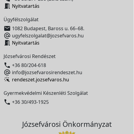

Nyitvatartás
Ügyfélszolgálat

1082 Budapest, Baross u. 66–68.

ugyfelszolgalat@jozsefvaros.hu

Nyitvatartás
Józsefvárosi Rendészet

+36 80/204-618

info@jozsefvarosirendeszet.hu
rendeszet.jozsefvaros.hu
Gyermekvédelmi Készenléti Szolgálat

+36 30/493-1925
Józsefvárosi Önkormányzat