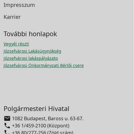
Impresszum
Karrier
További honlapok
Vegyél részt!
Józsefvárosi Lakásügynökség
Józsefvárosi lakáspályázato
Józsefvárosi Önkormányzati Bérlői csere
Polgármesteri Hivatal

1082 Budapest, Baross u. 63-67.

+36 1/459-2100 (Központ)

+36 80/277-256 (Zöld szám)