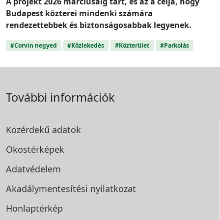
A projekt 2026 márciusáig tart, és az a célja, hogy
Budapest közterei mindenki számára
rendezettebbek és biztonságosabbak legyenek.
#Corvin negyed
#Közlekedés
#Közterület
#Parkolás
További információk
Közérdekű adatok
Okostérképek
Adatvédelem
Akadálymentesítési
nyilatkozat
Honlaptérkép