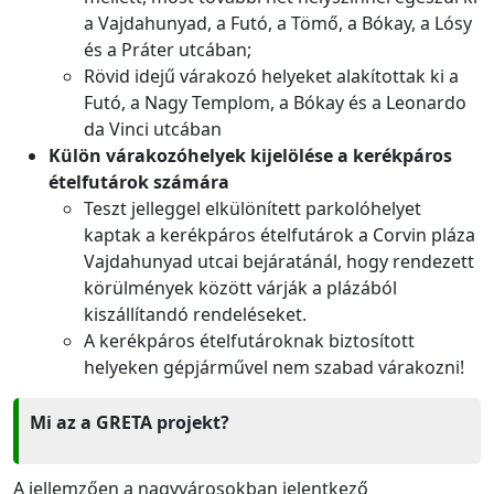
a Vajdahunyad, a Futó, a Tömő, a Bókay, a Lósy
és a Práter utcában;
Rövid idejű várakozó helyeket alakítottak ki a
Futó, a Nagy Templom, a Bókay és a Leonardo
da Vinci utcában
Külön várakozóhelyek kijelölése a kerékpáros
ételfutárok számára
Teszt jelleggel elkülönített parkolóhelyet
kaptak a kerékpáros ételfutárok a Corvin pláza
Vajdahunyad utcai bejáratánál, hogy rendezett
körülmények között várják a plázából
kiszállítandó rendeléseket.
A kerékpáros ételfutároknak biztosított
helyeken gépjárművel nem szabad várakozni!
Mi az a GRETA projekt?
A jellemzően a nagyvárosokban jelentkező