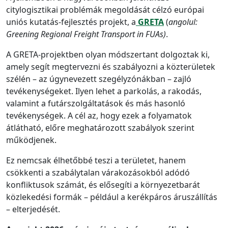
citylogisztikai problémák megoldását célzó európai
uniós kutatás-fejlesztés projekt, a
GRETA
(
angolul:
Greening Regional Freight Transport in FUAs)
.
A GRETA-projektben olyan módszertant dolgoztak ki,
amely segít megtervezni és szabályozni a közterületek
szélén – az úgynevezett szegélyzónákban – zajló
tevékenységeket. Ilyen lehet a parkolás, a rakodás,
valamint a futárszolgáltatások és más hasonló
tevékenységek. A cél az, hogy ezek a folyamatok
átlátható, előre meghatározott szabályok szerint
működjenek.
Ez nemcsak élhetőbbé teszi a területet, hanem
csökkenti a szabálytalan várakozásokból adódó
konfliktusok számát, és elősegíti a környezetbarát
közlekedési formák – például a kerékpáros áruszállítás
– elterjedését.