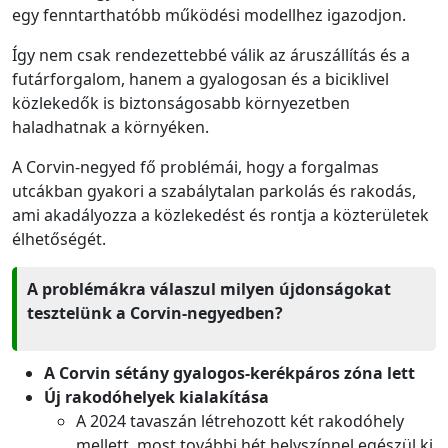
egy fenntarthatóbb működési modellhez igazodjon.
Így nem csak rendezettebbé válik az áruszállítás és a
futárforgalom, hanem a gyalogosan és a biciklivel
közlekedők is biztonságosabb környezetben
haladhatnak a környéken.
A Corvin-negyed fő problémái, hogy a forgalmas
utcákban gyakori a szabálytalan parkolás és rakodás,
ami akadályozza a közlekedést és rontja a közterületek
élhetőségét.
A problémákra válaszul milyen újdonságokat
tesztelünk a Corvin-negyedben?
A Corvin sétány gyalogos-kerékpáros zóna lett
Új rakodóhelyek kialakítása
A 2024 tavaszán létrehozott két rakodóhely
mellett, most további
hét helyszínnel egészül ki