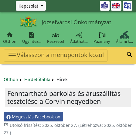
Ugrás a fő tartalomra

Kapcsolat
Józsefvárosi Önkormányzat




Otthon
Ügyintéz…
Részvétel
Átláthat…
Pázmány
Állami k…
Válasszon a menüpontok közül

Otthon
Hirdetőtábla
Hírek
Fenntartható parkolás és áruszállítás
tesztelése a Corvin negyedben
Megosztás Facebook-on

Utolsó frissítés:
2025. október 27.
(Létrehozva:
2025. október
27.
)