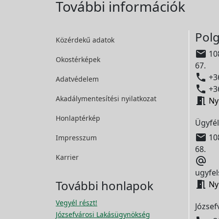
További információk
Polg
Közérdekű adatok

108
Okostérképek
67.

+36
Adatvédelem

+36
Akadálymentesítési
nyilatkozat

Ny
Honlaptérkép
Ügyfél

108
Impresszum
68.
Karrier

ugyfel
További honlapok

Ny
Vegyél részt!
József
Józsefvárosi Lakásügynökség