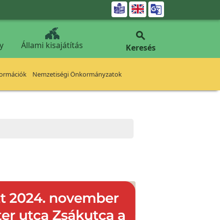


y
Állami kisajátítás
Keresés
formációk
Nemzetiségi Önkormányzatok