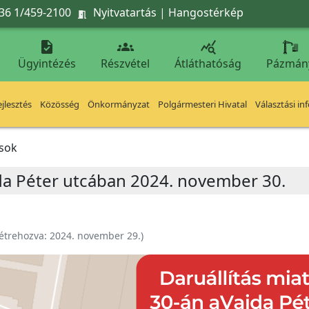
36 1/459-2100
Nyitvatartás
|
Hangostérkép




Ügyintézés
Részvétel
Átláthatóság
Pázmán
jlesztés
Közösség
Önkormányzat
Polgármesteri Hivatal
Választási in
ások
da Péter utcában 2024. november 30.
étrehozva:
2024. november 29.
)