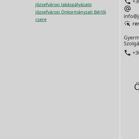

+3
Józsefvárosi lakáspályázato

Józsefvárosi Önkormányzati Bérlői
info@j
csere
re
Gyerm
Szolgá

+3
Ö