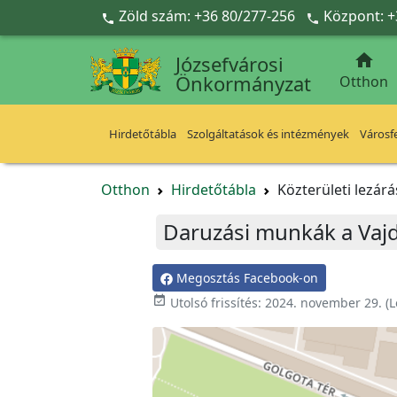
Ugrás a fő tartalomra
Zöld szám: +36 80/277-256
Központ: +



Józsefvárosi
Önkormányzat
Otthon
Hirdetőtábla
Szolgáltatások és intézmények
Városfe
Otthon
Hirdetőtábla
Közterületi lezár
Daruzási munkák a Vaj
Megosztás Facebook-on
event_available
Utolsó frissítés:
2024. november 29.
(L