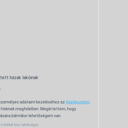
ntett házak lakóinak
 személyes adataim kezeléséhez az
Adatkezelési
tteknek megfelelően. Megértettem, hogy
ására bármikor lehetőségem van.
tó linkkel lesz lehetséges.