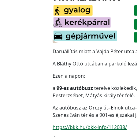
Daruállítás miatt a Vajda Péter utca 
A Bláthy Ottó utcában a parkoló lez
Ezen a napon:
a
99-es autóbusz
terelve közlekedik
Pesterzsébet, Mátyás király tér felé.
Az autóbusz az Orczy út–Elnök utca–
Szenes Iván tér és a 901-es éjszakai 
https://bkk.hu/bkk-info/112038/