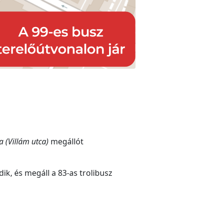
a (Villám utca)
megállót
k, és megáll a 83-as trolibusz