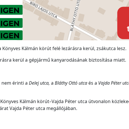
a Könyves Kálmán körút felé lezárásra kerül, zsákutca lesz.
árásra kerül a gépjármű kanyarodásának biztosítása miatt.
, nem érinti a
Delej utca,
a
Bláthy Ottó utca
és a
Vajda Péter utc
Könyves Kálmán körút–Vajda Péter utca útvonalon közlekedi
járat Vajda Péter utca megállójában.