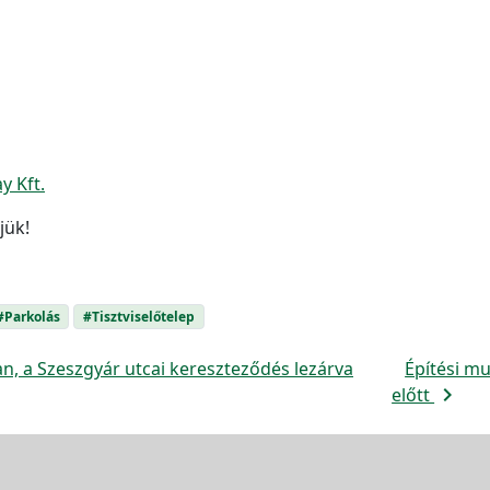
y Kft.
jük!
#Parkolás
#Tisztviselőtelep
n, a Szeszgyár utcai kereszteződés lezárva
Építési m
navigate_next
előtt