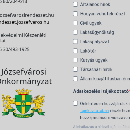
6 80/204-618
Általános hírek
Hogyan vehetek részt
ozsefvarosirendeszet.hu
ndeszet.jozsefvaros.hu
Civil ügyek
Lakásügynökség
ekvédelmi Készenléti
lat
Lakáspályázat
6 30/493-1925
Lakótér
Kutyás ügyek
Józsefvárosi
Társasházi hírek
nkormányzat
Állami kisajátításban éri
Adatkezelési tájékoztató
Önkéntesen hozzájárulok
tájékoztatóban
részleteze
hozzájárulásom visszavon
A leiratkozás a hírlevél alján találha