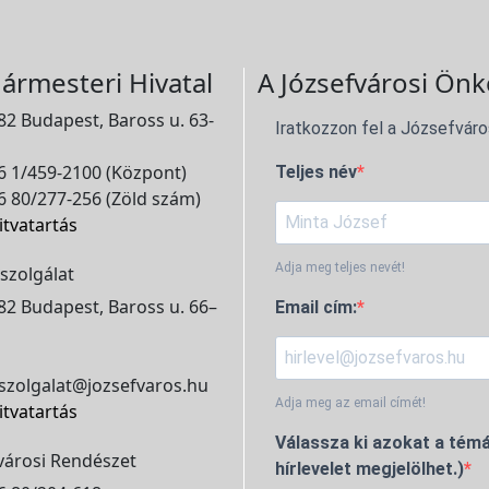
ármesteri Hivatal
A Józsefvárosi Önk
2 Budapest, Baross u. 63-
Iratkozzon fel a Józsefváro
 1/459-2100 (Központ)
Teljes név
 80/277-256 (Zöld szám)
itvatartás
Adja meg teljes nevét!
szolgálat
2 Budapest, Baross u. 66–
Email cím:
szolgalat@jozsefvaros.hu
Adja meg az email címét!
itvatartás
Válassza ki azokat a témá
városi Rendészet
hírlevelet megjelölhet.)