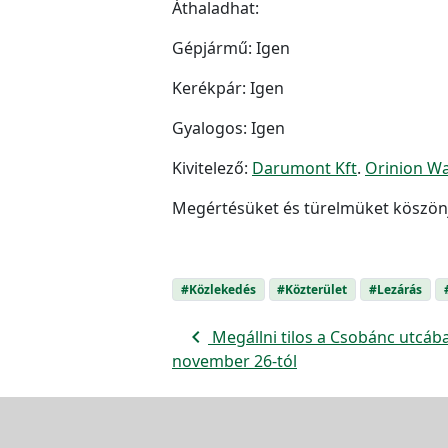
Áthaladhat:
Gépjármű: Igen
Kerékpár: Igen
Gyalogos: Igen
Kivitelező:
Darumont Kft
.
Orinion Wa
Megértésüket és türelmüket köszön
#Közlekedés
#Közterület
#Lezárás
navigate_before
Megállni tilos a Csobánc utcába
november 26-tól