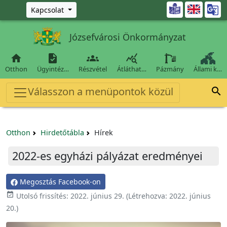
Ugrás a fő tartalomra

Kapcsolat
Józsefvárosi Önkormányzat




Otthon
Ügyintéz…
Részvétel
Átláthat…
Pázmány
Állami k…
Válasszon a menüpontok közül

Otthon
Hirdetőtábla
Hírek
2022-es egyházi pályázat eredményei
Megosztás Facebook-on

Utolsó frissítés:
2022. június 29.
(Létrehozva:
2022. június
20.
)