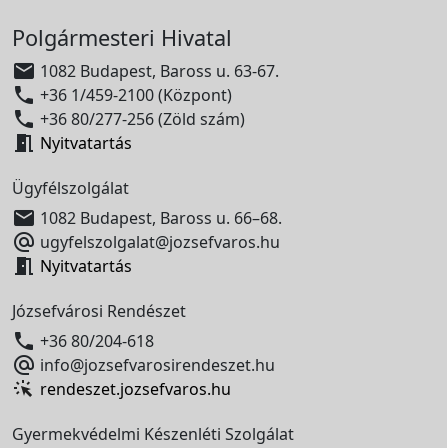
Polgármesteri Hivatal

1082 Budapest, Baross u. 63-67.

+36 1/459-2100 (Központ)

+36 80/277-256 (Zöld szám)

Nyitvatartás
Ügyfélszolgálat

1082 Budapest, Baross u. 66–68.

ugyfelszolgalat@jozsefvaros.hu

Nyitvatartás
Józsefvárosi Rendészet

+36 80/204-618

info@jozsefvarosirendeszet.hu
rendeszet.jozsefvaros.hu
Gyermekvédelmi Készenléti Szolgálat