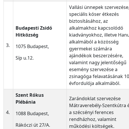
Vallási ünnepek szervezése,
speciális kóser étkezés
biztosításához, az
Budapesti Zsidó
alkalmakhoz kapcsolódó
Hitközség
kiadványokhoz, illetve Han
alkalmából a közösség
3.
1075 Budapest,
gyermekei számára
ajándékok beszerzésére,
Síp u.12.
valamint nagy jelentőségű
esemény szervezése a
zsinagóga felavatásának 10
évfordulója alkalmából.
Szent Rókus
Zarándoklat szervezése
Plébánia
Mátraverebély-Szentkútra 
4.
a szécsényi ferences
1088 Budapest,
rendházhoz, valamint
Rákóczi út 27/A.
működési költségek.