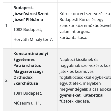
Budapest-
Józsefvárosi Szent
Kóruskoncert szervezése a
József Plébánia
Budapesti Kórus és egy
1.
zenekar közreműködésével
1082 Budapest,
valamint orgona
karbantartása.
Horváth Mihály tér 7.
Konstantinápolyi
Egyetemes
Napközi kicsiknek és
Patriarchátus
nagyoknak szervezése, köz
Magyarországi
játék és kézműves
Orthodox
foglalkozásokkal egybeköt
2.
Exarchátusa
együttlétek, melyeken
megvendégelik a családoka
1081 Budapest,
gyerekeket. Kateketikai
füzetek kiadása.
Múzeum u. 11.