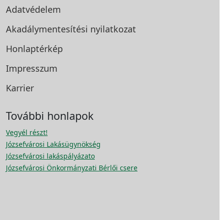
Adatvédelem
Akadálymentesítési
nyilatkozat
Honlaptérkép
Impresszum
Karrier
További honlapok
Vegyél részt!
Józsefvárosi Lakásügynökség
Józsefvárosi lakáspályázato
Józsefvárosi Önkormányzati Bérlői csere