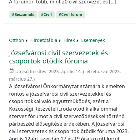
A fórumon több, mint 20 civil szervezet és […]
#Beszámoló
#Civil
#Civil fórum
Otthon
Hirdetőtábla
Hírek
Események
Józsefvárosi civil szervezetek és
csoportok ötödik fóruma
event_available
Utolsó frissítés:
2023. április 14.
(Létrehozva:
2023.
március 27.
)
A Józsefvárosi Önkormányzat számára kiemelten
fontos a józsefvárosi civil szervezetekkel és
csoportokkal való együttműködés, ezért a
Közösségi Részvételi Iroda ötödik alkalommal
szervez fórumot a civil szerveződésekkel történő
párbeszéd elősegítése érdekében. A Józsefvárosi
civil szervezetek és csoportok ötödik fóruma 2023.
április 12-én, szerdán 17 és 19 óra között kerül