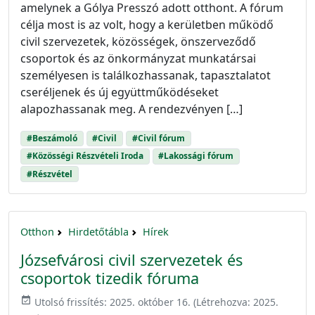
amelynek a Gólya Presszó adott otthont. A fórum
célja most is az volt, hogy a kerületben működő
civil szervezetek, közösségek, önszerveződő
csoportok és az önkormányzat munkatársai
személyesen is találkozhassanak, tapasztalatot
cseréljenek és új együttműködéseket
alapozhassanak meg. A rendezvényen […]
#Beszámoló
#Civil
#Civil fórum
#Közösségi Részvételi Iroda
#Lakossági fórum
#Részvétel
Otthon
Hirdetőtábla
Hírek
Józsefvárosi civil szervezetek és
csoportok tizedik fóruma
event_available
Utolsó frissítés:
2025. október 16.
(Létrehozva:
2025.