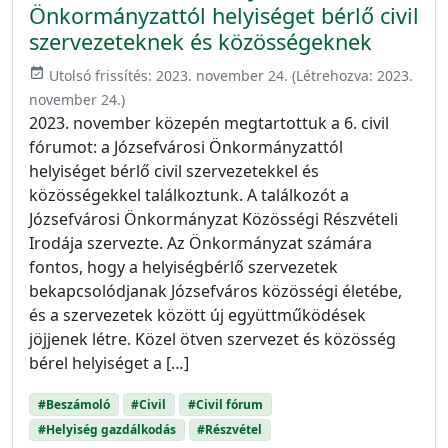
Önkormányzattól helyiséget bérlő civil
szervezeteknek és közösségeknek
event_available
Utolsó frissítés:
2023. november 24.
(Létrehozva:
2023.
november 24.
)
2023. november közepén megtartottuk a 6. civil
fórumot: a Józsefvárosi Önkormányzattól
helyiséget bérlő civil szervezetekkel és
közösségekkel találkoztunk. A találkozót a
Józsefvárosi Önkormányzat Közösségi Részvételi
Irodája szervezte. Az Önkormányzat számára
fontos, hogy a helyiségbérlő szervezetek
bekapcsolódjanak Józsefváros közösségi életébe,
és a szervezetek között új együttműködések
jöjjenek létre. Közel ötven szervezet és közösség
bérel helyiséget a […]
#Beszámoló
#Civil
#Civil fórum
#Helyiség gazdálkodás
#Részvétel