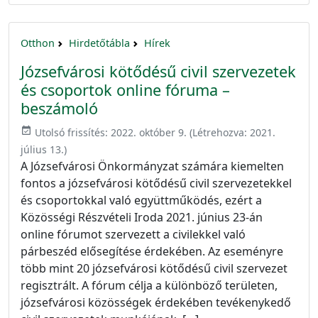
Otthon
Hirdetőtábla
Hírek
Józsefvárosi kötődésű civil szervezetek
és csoportok online fóruma –
beszámoló
event_available
Utolsó frissítés:
2022. október 9.
(Létrehozva:
2021.
július 13.
)
A Józsefvárosi Önkormányzat számára kiemelten
fontos a józsefvárosi kötődésű civil szervezetekkel
és csoportokkal való együttműködés, ezért a
Közösségi Részvételi Iroda 2021. június 23-án
online fórumot szervezett a civilekkel való
párbeszéd elősegítése érdekében. Az eseményre
több mint 20 józsefvárosi kötődésű civil szervezet
regisztrált. A fórum célja a különböző területen,
józsefvárosi közösségek érdekében tevékenykedő