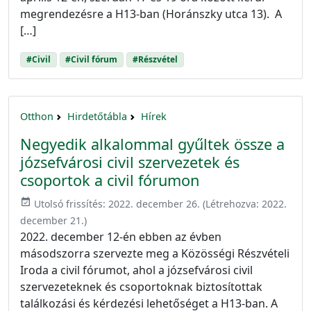
megrendezésre a H13-ban (Horánszky utca 13). A
[…]
#Civil
#Civil fórum
#Részvétel
Otthon
Hirdetőtábla
Hírek
Negyedik alkalommal gyűltek össze a
józsefvárosi civil szervezetek és
csoportok a civil fórumon
event_available
Utolsó frissítés:
2022. december 26.
(Létrehozva:
2022.
december 21.
)
2022. december 12-én ebben az évben
másodszorra szervezte meg a Közösségi Részvételi
Iroda a civil fórumot, ahol a józsefvárosi civil
szervezeteknek és csoportoknak biztosítottak
találkozási és kérdezési lehetőséget a H13-ban. A