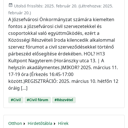
event_available
Utolsó frissítés:
2025. február 20.
(Létrehozva:
2025.
február 20.
)
A Józsefvárosi Önkormányzat számára kiemelten
fontos a józsefvárosi civil szervezetekkel és
csoportokkal való együttműködés, ezért a
Közösségi Részvételi Iroda kilencedik alkalommal
szervez fórumot a civil szerveződésekkel történő
párbeszéd elősegítése érdekében. HOL? H13
Kultpont Nagyterem (Horánszky utca 13. | A
helyszín akadálymentes.)MIKOR? 2025. március 11.
17-19 óra (Érkezés 16:45-17:00
között.)REGISZTRÁCIÓ: 2025. március 10. hétfőn 12
óráig […]
#Civil
#Civil fórum
#Részvétel
Otthon
Hirdetőtábla
Hírek