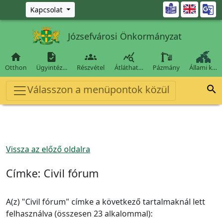
Ugrás a fő tartalomra

Kapcsolat
Józsefvárosi Önkormányzat




Otthon
Ügyintéz…
Részvétel
Átláthat…
Pázmány
Állami k…
Válasszon a menüpontok közül

Vissza az előző oldalra
Címke:
Civil fórum
A(z) "Civil fórum" címke a következő tartalmaknál lett
felhasználva (összesen 23 alkalommal):