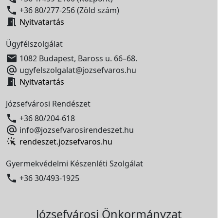

+36 80/277-256 (Zöld szám)

Nyitvatartás
Ügyfélszolgálat

1082 Budapest, Baross u. 66–68.

ugyfelszolgalat@jozsefvaros.hu

Nyitvatartás
Józsefvárosi Rendészet

+36 80/204-618

info@jozsefvarosirendeszet.hu
rendeszet.jozsefvaros.hu
Gyermekvédelmi Készenléti Szolgálat

+36 30/493-1925
Józsefvárosi Önkormányzat