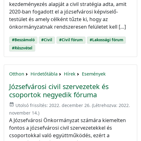
kezdeményezés alapját a civil stratégia adta, amit
2020-ban fogadott el a józsefvárosi képviselő-
testület és amely célként tűzte ki, hogy az
önkormányzatnak rendszeresen felületet kell […]
#Beszámoló
#Civil
#Civil fórum
#Lakossági fórum
#Részvétel
Otthon
Hirdetőtábla
Hírek
Események
Józsefvárosi civil szervezetek és
csoportok negyedik fóruma
event_available
Utolsó frissítés:
2022. december 26.
(Létrehozva:
2022.
november 14.
)
A Józsefvárosi Önkormányzat számára kiemelten
fontos a józsefvárosi civil szervezetekkel és
csoportokkal való együttműködés, ezért a