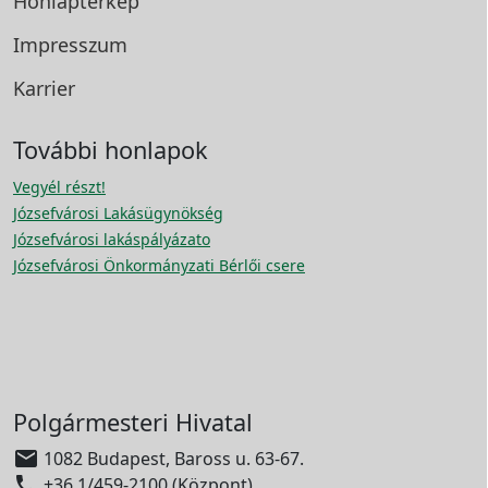
Honlaptérkép
Impresszum
Karrier
További honlapok
Vegyél részt!
Józsefvárosi Lakásügynökség
Józsefvárosi lakáspályázato
Józsefvárosi Önkormányzati Bérlői csere
Polgármesteri Hivatal

1082 Budapest, Baross u. 63-67.

+36 1/459-2100 (Központ)