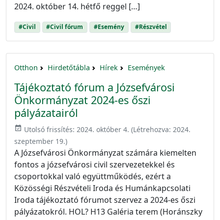
2024. október 14. hétfő reggel […]
#Civil
#Civil fórum
#Esemény
#Részvétel
Otthon
Hirdetőtábla
Hírek
Események
Tájékoztató fórum a Józsefvárosi
Önkormányzat 2024-es őszi
pályázatairól
event_available
Utolsó frissítés:
2024. október 4.
(Létrehozva:
2024.
szeptember 19.
)
A Józsefvárosi Önkormányzat számára kiemelten
fontos a józsefvárosi civil szervezetekkel és
csoportokkal való együttműködés, ezért a
Közösségi Részvételi Iroda és Humánkapcsolati
Iroda tájékoztató fórumot szervez a 2024-es őszi
pályázatokról. HOL? H13 Galéria terem (Horánszky