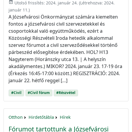
event_available
Utolsó frissítés:
2024. január 24.
(Létrehozva:
2024.
január 11.
)
A Józsefvárosi Önkormányzat számára kiemelten
fontos a józsefvárosi civil szervezetekkel és
csoportokkal való együttműködés, ezért a
Közösségi Részvételi Iroda hetedik alkalommal
szervez fórumot a civil szerveződésekkel történő
párbeszéd elősegítése érdekében. HOL? H13
Nagyterem (Horánszky utca 13. | A helyszín
akadálymentes.) MIKOR? 2024. január 23. 17-19 óra
(Érkezés 16:45-17:00 között.) REGISZTRÁCIÓ: 2024.
január 22. hétfő reggel […]
#Civil
#Civil fórum
#Részvétel
Otthon
Hirdetőtábla
Hírek
Fórumot tartottunk a Józsefvárosi