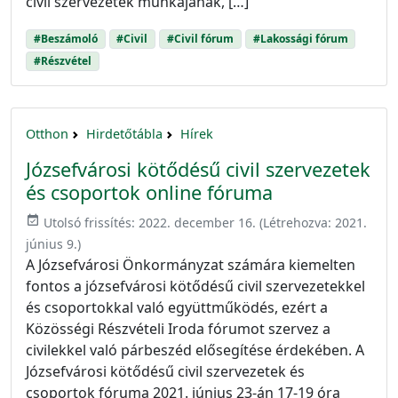
civil szervezetek munkájának, […]
#Beszámoló
#Civil
#Civil fórum
#Lakossági fórum
#Részvétel
Otthon
Hirdetőtábla
Hírek
Józsefvárosi kötődésű civil szervezetek
és csoportok online fóruma
event_available
Utolsó frissítés:
2022. december 16.
(Létrehozva:
2021.
június 9.
)
A Józsefvárosi Önkormányzat számára kiemelten
fontos a józsefvárosi kötődésű civil szervezetekkel
és csoportokkal való együttműködés, ezért a
Közösségi Részvételi Iroda fórumot szervez a
civilekkel való párbeszéd elősegítése érdekében. A
Józsefvárosi kötődésű civil szervezetek és
csoportok fóruma 2021. június 23-án 17-19 óra