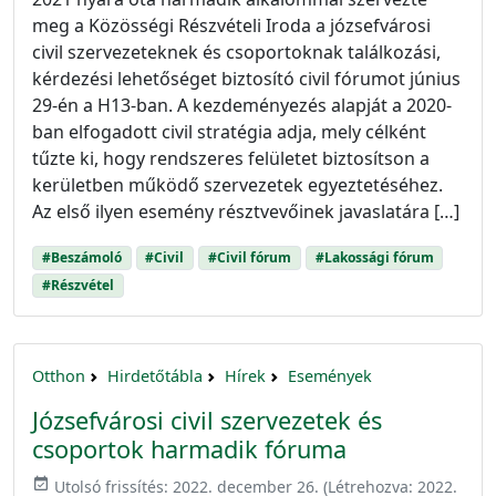
meg a Közösségi Részvételi Iroda a józsefvárosi
civil szervezeteknek és csoportoknak találkozási,
kérdezési lehetőséget biztosító civil fórumot június
29-én a H13-ban. A kezdeményezés alapját a 2020-
ban elfogadott civil stratégia adja, mely célként
tűzte ki, hogy rendszeres felületet biztosítson a
kerületben működő szervezetek egyeztetéséhez.
Az első ilyen esemény résztvevőinek javaslatára […]
#Beszámoló
#Civil
#Civil fórum
#Lakossági fórum
#Részvétel
Otthon
Hirdetőtábla
Hírek
Események
Józsefvárosi civil szervezetek és
csoportok harmadik fóruma
event_available
Utolsó frissítés:
2022. december 26.
(Létrehozva:
2022.