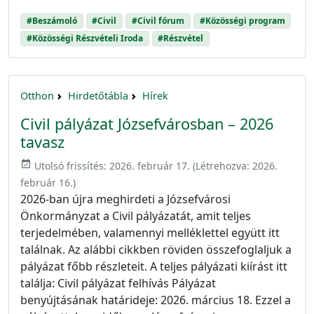
#Beszámoló
#Civil
#Civil fórum
#Közösségi program
#Közösségi Részvételi Iroda
#Részvétel
Otthon
Hirdetőtábla
Hírek
Civil pályázat Józsefvárosban – 2026
tavasz
event_available
Utolsó frissítés:
2026. február 17.
(Létrehozva:
2026.
február 16.
)
2026-ban újra meghirdeti a Józsefvárosi
Önkormányzat a Civil pályázatát, amit teljes
terjedelmében, valamennyi melléklettel együtt itt
találnak. Az alábbi cikkben röviden összefoglaljuk a
pályázat főbb részleteit. A teljes pályázati kiírást itt
találja: Civil pályázat felhívás Pályázat
benyújtásának határideje: 2026. március 18. Ezzel a