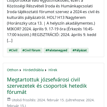
csoportokkal való együttműködés, ezért a
Közösségi Részvételi Iroda és Humánkapcsolati
Iroda tájékoztató fórumot szervez a 2024-es civil és
kulturális pályázatról. HOL? H13 Nagyterem
(Horánszky utca 13. | A helyszín akadálymentes.)
MIKOR? 2024. április 9. 17-19 óra (Érkezés 16:45-
17:00 között.) REGISZTRÁCIÓ: 2024. április 9. kedd
[…]
#Civil
#Civil fórum
#Palotanegyed
#Pályázat
Otthon
Hirdetőtábla
Hírek
Megtartottuk józsefvárosi civil
szervezetek és csoportok hetedik
fórumát
event_available
Utolsó frissítés:
2024. február 15.
(Létrehozva:
2024.
február 15.
)