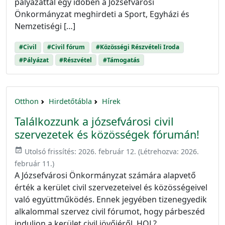
pályázattal egy időben a Józsefvárosi
Önkormányzat meghirdeti a Sport, Egyházi és
Nemzetiségi […]
#Civil
#Civil fórum
#Közösségi Részvételi Iroda
#Pályázat
#Részvétel
#Támogatás
Otthon
Hirdetőtábla
Hírek
Találkozzunk a józsefvárosi civil
szervezetek és közösségek fórumán!
event_available
Utolsó frissítés:
2026. február 12.
(Létrehozva:
2026.
február 11.
)
A Józsefvárosi Önkormányzat számára alapvető
érték a kerület civil szervezeteivel és közösségeivel
való együttműködés. Ennek jegyében tizenegyedik
alkalommal szervez civil fórumot, hogy párbeszéd
induljon a kerület civil jövőjéről. HOL?