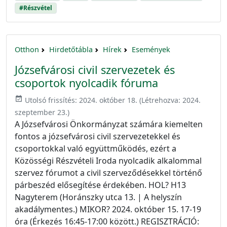
#Részvétel
Otthon
Hirdetőtábla
Hírek
Események
Józsefvárosi civil szervezetek és
csoportok nyolcadik fóruma
event_available
Utolsó frissítés:
2024. október 18.
(Létrehozva:
2024.
szeptember 23.
)
A Józsefvárosi Önkormányzat számára kiemelten
fontos a józsefvárosi civil szervezetekkel és
csoportokkal való együttműködés, ezért a
Közösségi Részvételi Iroda nyolcadik alkalommal
szervez fórumot a civil szerveződésekkel történő
párbeszéd elősegítése érdekében. HOL? H13
Nagyterem (Horánszky utca 13. | A helyszín
akadálymentes.) MIKOR? 2024. október 15. 17-19
óra (Érkezés 16:45-17:00 között.) REGISZTRÁCIÓ: