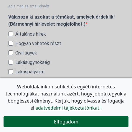
Adja meg az email címét!
Válassza ki azokat a témákat, amelyek érdeklik!
(Bármennyi hírlevelet megjelölhet.)
Általános hírek
Hogyan vehetek részt
Civil ügyek
Lakásügynökség
Lakáspályázat
Lakótér
Weboldalainkon sütiket és egyéb internetes
Kutyás ügyek
technológiákat használunk azért, hogy jobbá tegyük a
Társasházi hírek
böngészési élményt. Kérjük, hogy olvassa és fogadja
el
adatvédelmi tájékoztatónkat.!

Állami kisajátításban érintett házak lakóinak
Elfogadom
Adatkezelési tájékoztató