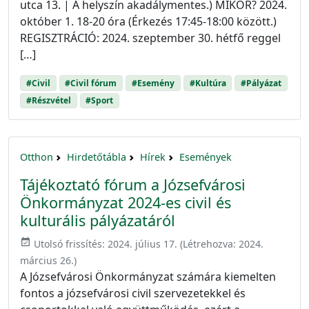
utca 13. | A helyszín akadálymentes.) MIKOR? 2024.
október 1. 18-20 óra (Érkezés 17:45-18:00 között.)
REGISZTRÁCIÓ: 2024. szeptember 30. hétfő reggel
[…]
#Civil
#Civil fórum
#Esemény
#Kultúra
#Pályázat
#Részvétel
#Sport
Otthon
Hirdetőtábla
Hírek
Események
Tájékoztató fórum a Józsefvárosi
Önkormányzat 2024-es civil és
kulturális pályázatáról
event_available
Utolsó frissítés:
2024. július 17.
(Létrehozva:
2024.
március 26.
)
A Józsefvárosi Önkormányzat számára kiemelten
fontos a józsefvárosi civil szervezetekkel és