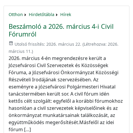
Otthon
Hirdetőtábla
Hírek
Beszámoló a 2026. március 4-i Civil
Fórumról
event_available
Utolsó frissítés:
2026. március 22.
(Létrehozva:
2026.
március 11.
)
2026. március 4-én megrendezésre került a
Józsefvárosi Civil Szervezetek és Közösségek
Fóruma, a Józsefvárosi Önkormányzat Közösségi
Részvételi Irodájának szervezésében. Az
eseményre a józsefvárosi Polgármesteri Hivatal
tanácstermében került sor. A civil fórum idén
kettős célt szolgált: egyfelől a korábbi fórumokhoz
hasonlóan a civil szervezetek képviselőinek és az
önkormányzat munkatársainak találkozását, az
együttműködés megerősítését.Másfelől az idei
fórum […]