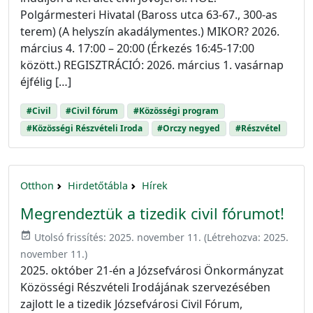
Polgármesteri Hivatal (Baross utca 63-67., 300-as
terem) (A helyszín akadálymentes.) MIKOR? 2026.
március 4. 17:00 – 20:00 (Érkezés 16:45-17:00
között.) REGISZTRÁCIÓ: 2026. március 1. vasárnap
éjfélig […]
#Civil
#Civil fórum
#Közösségi program
#Közösségi Részvételi Iroda
#Orczy negyed
#Részvétel
Otthon
Hirdetőtábla
Hírek
Megrendeztük a tizedik civil fórumot!
event_available
Utolsó frissítés:
2025. november 11.
(Létrehozva:
2025.
november 11.
)
2025. október 21-én a Józsefvárosi Önkormányzat
Közösségi Részvételi Irodájának szervezésében
zajlott le a tizedik Józsefvárosi Civil Fórum,