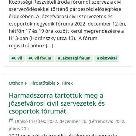
Közösségi Részvételi Iroda fórumot szervez a civil
szerveződésekkel történő párbeszéd elősegítése
érdekében. A Józsefvárosi civil szervezetek és
csoportok negyedik fóruma 2022. december 12-én,
hétfőn 17 és 19 óra között kerül megrendezésre a
H13-ban (Horánszky utca 13). A fórum
regisztrációhoz […]
#Civil
#Civil fórum
#Lakossági fórum
#Részvétel
Otthon
Hirdetőtábla
Hírek
Harmadszorra tartottuk meg a
józsefvárosi civil szervezetek és
csoportok fórumát
event_available
Utolsó frissítés:
2022. december 26.
(Létrehozva:
2022.
július 20.
)
2021 nyara óta harmadik alkalommal szervezte