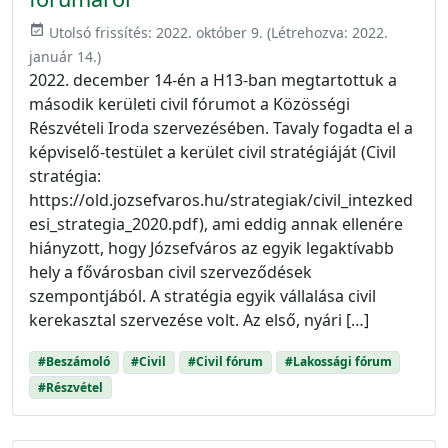
event_available
Utolsó frissítés:
2022. október 9.
(Létrehozva:
2022.
január 14.
)
2022. december 14-én a H13-ban megtartottuk a
második kerületi civil fórumot a Közösségi
Részvételi Iroda szervezésében. Tavaly fogadta el a
képviselő-testület a kerület civil stratégiáját (Civil
stratégia:
https://old.jozsefvaros.hu/strategiak/civil_intezked
esi_strategia_2020.pdf), ami eddig annak ellenére
hiányzott, hogy Józsefváros az egyik legaktívabb
hely a fővárosban civil szerveződések
szempontjából. A stratégia egyik vállalása civil
kerekasztal szervezése volt. Az első, nyári […]
#Beszámoló
#Civil
#Civil fórum
#Lakossági fórum
#Részvétel