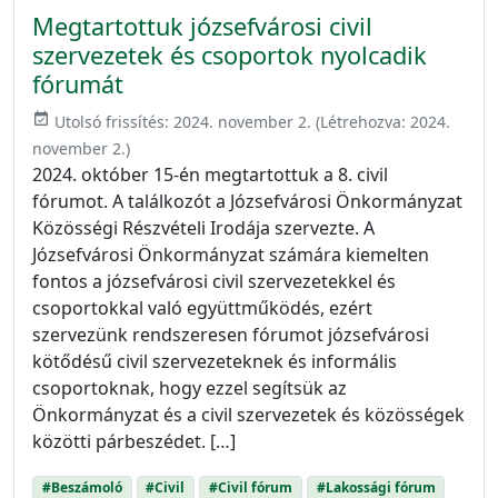
Megtartottuk józsefvárosi civil
szervezetek és csoportok nyolcadik
fórumát
event_available
Utolsó frissítés:
2024. november 2.
(Létrehozva:
2024.
november 2.
)
2024. október 15-én megtartottuk a 8. civil
fórumot. A találkozót a Józsefvárosi Önkormányzat
Közösségi Részvételi Irodája szervezte. A
Józsefvárosi Önkormányzat számára kiemelten
fontos a józsefvárosi civil szervezetekkel és
csoportokkal való együttműködés, ezért
szervezünk rendszeresen fórumot józsefvárosi
kötődésű civil szervezeteknek és informális
csoportoknak, hogy ezzel segítsük az
Önkormányzat és a civil szervezetek és közösségek
közötti párbeszédet. […]
#Beszámoló
#Civil
#Civil fórum
#Lakossági fórum