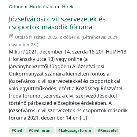
Otthon
Hirdetőtábla
Hírek
Józsefvárosi civil szervezetek és
csoportok második fóruma
event_available
Utolsó frissítés:
2022. október 9.
(Létrehozva:
2021.
november 23.
)
Mikor? 2021. december 14. szerda 18-20h Hol? H13
(Horánszky utca 13) vagy online (a
járványhelyzettől függően) A Józsefvárosi
Önkormányzat számára kiemelten fontos a
józsefvárosi civil szervezetekkel és csoportokkal
való együttműködés, ezért a Közösségi Részvételi
Iroda fórumot szervez a civil szerveződésekkel
történő párbeszéd elősegítése érdekében. A
Józsefvárosi civil szervezetek és csoportok második
fóruma 2021. december 14-én […]
#Civil
#Civil fórum
#Lakossági fórum
#Részvétel