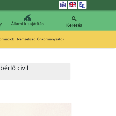


y
Állami kisajátítás
Keresés
formációk
Nemzetiségi Önkormányzatok
érlő civil