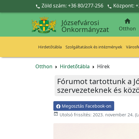
Ugrás a fő tartalomra
Zöld szám: +36 80/277-256
Központ: +



Józsefvárosi
Önkormányzat
Otthon
Hirdetőtábla
Szolgáltatások és intézmények
Városfe
Otthon
Hirdetőtábla
Hírek
Fórumot tartottunk a Jó
szervezeteknek és kö
Megosztás Facebook-on

Utolsó frissítés:
2023. november 24.
(L