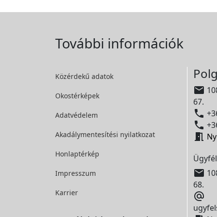
További információk
Polg
Közérdekű adatok

108
Okostérképek
67.

+36
Adatvédelem

+36
Akadálymentesítési
nyilatkozat

Ny
Honlaptérkép
Ügyfél

108
Impresszum
68.
Karrier

ugyfel