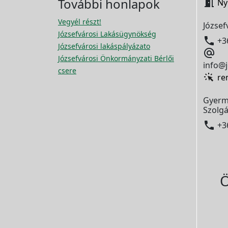
További honlapok

Ny
Vegyél részt!
József
Józsefvárosi Lakásügynökség

+3
Józsefvárosi lakáspályázato

Józsefvárosi Önkormányzati Bérlői
info@j
csere
re
Gyerm
Szolgá

+3
Ö