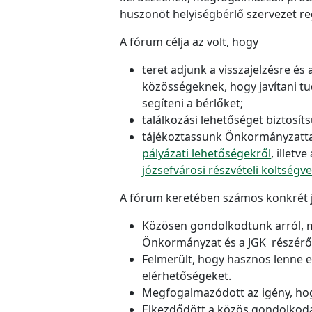
huszonöt helyiségbérlő szervezet reg
A fórum célja az volt, hogy
teret adjunk a visszajelzésre é
közösségeknek, hogy javítani t
segíteni a bérlőket;
találkozási lehetőséget biztosí
tájékoztassunk Önkormányzatta
pályázati lehetőségekről
, illet
józsefvárosi részvételi költségv
A fórum keretében számos konkrét j
Közösen gondolkodtunk arról, mi
Önkormányzat és a JGK részéről
Felmerült, hogy hasznos lenne e
elérhetőségeket.
Megfogalmazódott az igény, hogy
Elkezdődött a közös gondolkodá