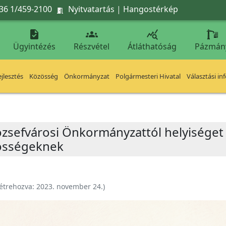
36 1/459-2100
Nyitvatartás
|
Hangostérkép




Ügyintézés
Részvétel
Átláthatóság
Pázmán
jlesztés
Közösség
Önkormányzat
Polgármesteri Hivatal
Választási in
zsefvárosi Önkormányzattól helyiséget b
zösségeknek
étrehozva:
2023. november 24.
)