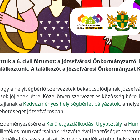
k a 6. civil fórumot: a Józsefvárosi Önkormányzattól he
alálkoztunk. A találkozót a Józsefvárosi Önkormányzat K
gy a helyiségbérlő szervezetek bekapcsolódjanak Józsefvár
k jöjjenek létre. Közel ötven szervezet és közösség bérel h
zajlanak a
Kedvezményes helyiségbérlet pályázatok
, amelye
lehetőséget Józsefvárosban.
zdeményezésére a
Kerületgazdálkodási Ügyosztály
, a
Humá
) illetékes munkatársainak részvételével lehetőséget teremt
áikat és javaslataikat, és megismerjék a többi helyiségb