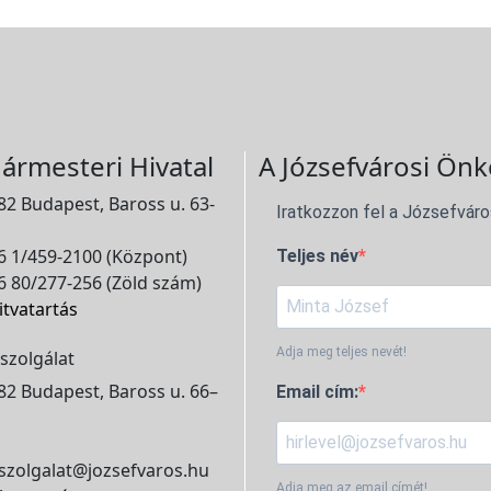
ármesteri Hivatal
A Józsefvárosi Önk
2 Budapest, Baross u. 63-
Iratkozzon fel a Józsefváro
 1/459-2100 (Központ)
Teljes név
 80/277-256 (Zöld szám)
itvatartás
Adja meg teljes nevét!
szolgálat
2 Budapest, Baross u. 66–
Email cím:
szolgalat@jozsefvaros.hu
Adja meg az email címét!