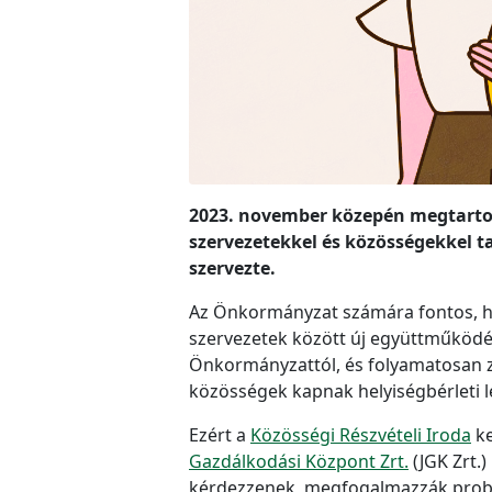
2023. november közepén megtartottu
szervezetekkel és közösségekkel t
szervezte.
Az Önkormányzat számára fontos, ho
szervezetek között új együttműködése
Önkormányzattól, és folyamatosan 
közösségek kapnak helyiségbérleti 
Ezért a
Közösségi Részvételi Iroda
ke
Gazdálkodási Központ Zrt.
(JGK Zrt.
kérdezzenek, megfogalmazzák problém