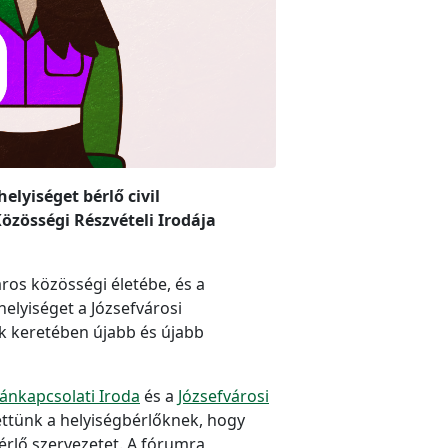
lyiséget bérlő civil
özösségi Részvételi Irodája
os közösségi életébe, és a
elyiséget a Józsefvárosi
k keretében újabb és újabb
nkapcsolati Iroda
és a
Józsefvárosi
ettünk a helyiségbérlőknek, hogy
érlő szervezetet. A fórumra