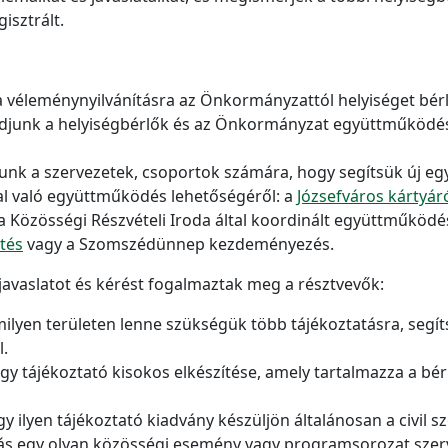
isztrált.
s a véleménynyilvánításra az Önkormányzattól helyiséget bé
udjunk a helyiségbérlők és az Önkormányzat együttműködé
tsunk a szervezetek, csoportok számára, hogy segítsük új e
l való együttműködés lehetőségéről: a
Józsefváros kártyár
ve a Közösségi Részvételi Iroda által koordinált együttműködé
etés
vagy a Szomszédünnep kezdeményezés.
avaslatot és kérést fogalmaztak meg a résztvevők:
lyen területen lenne szükségük több tájékoztatásra, segíts
.
gy tájékoztató kisokos elkészítése, amely tartalmazza a bé
 ilyen tájékoztató kiadvány készüljön általánosan a civil s
s egy olyan közösségi esemény vagy programsorozat szerve