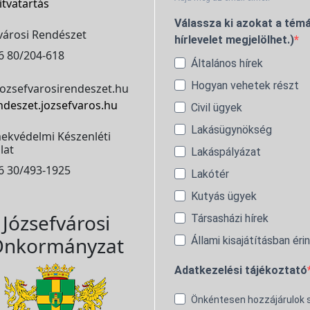
itvatartás
Válassza ki azokat a témá
városi Rendészet
hírlevelet megjelölhet.)
6 80/204-618
Általános hírek
Hogyan vehetek részt
ozsefvarosirendeszet.hu
ndeszet.jozsefvaros.hu
Civil ügyek
Lakásügynökség
ekvédelmi Készenléti
lat
Lakáspályázat
6 30/493-1925
Lakótér
Kutyás ügyek
Józsefvárosi
Társasházi hírek
nkormányzat
Állami kisajátításban éri
Adatkezelési tájékoztató
Önkéntesen hozzájárulok