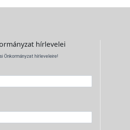
ormányzat hírlevelei
si Önkormányzat hírleveleire!