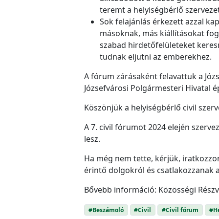
teremt a helyiségbérlő szervez
Sok felajánlás érkezett azzal ka
másoknak, más kiállításokat fog
szabad hirdetőfelületeket keres
tudnak eljutni az emberekhez.
A fórum zárásaként felavattuk a Józ
Józsefvárosi Polgármesteri Hivatal 
Köszönjük a helyiségbérlő civil szer
A 7. civil fórumot 2024 elején szerv
lesz.
Ha még nem tette, kérjük, iratkozzo
érintő dolgokról és csatlakozzanak 
Bővebb információ: Közösségi Részvé
#Beszámoló
#Civil
#Civil fórum
#He