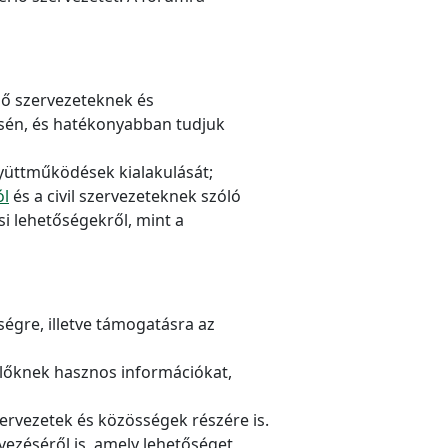
rlő szervezeteknek és
sén, és hatékonyabban tudjuk
gyüttműködések kialakulását;
ól
és a civil szervezeteknek szóló
si lehetőségekről, mint a
égre, illetve támogatásra az
rlőknek hasznos információkat,
zervezetek és közösségek részére is.
zéséről is, amely lehetőséget