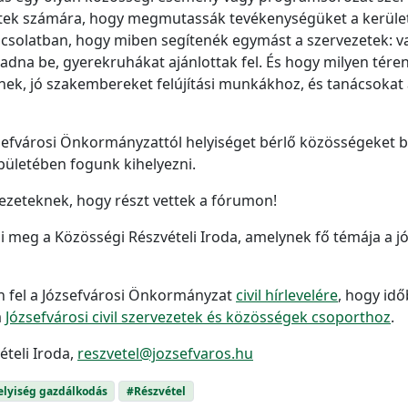
etek számára, hogy megmutassák tevékenységüket a kerüle
pcsolatban, hogy miben segítenék egymást a szervezetek: van
adna be, gyerekruhákat ajánlottak fel. És hogy milyen tére
nek, jó szakembereket felújítási munkákhoz, és tanácsokat
sefvárosi Önkormányzattól helyiséget bérlő közösségeket b
épületében fogunk kihelyezni.
vezeteknek, hogy részt vettek a fórumon!
ezi meg a Közösségi Részvételi Iroda, amelynek fő témája a j
n fel a Józsefvárosi Önkormányzat
civil hírlevelére
, hogy idő
a
Józsefvárosi civil szervezetek és közösségek csoporthoz
.
teli Iroda,
reszvetel@jozsefvaros.hu
lyiség gazdálkodás
#Részvétel