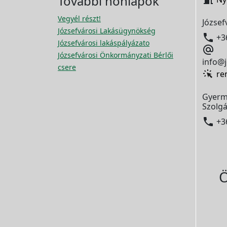
További honlapok
Vegyél részt!
József
Józsefvárosi Lakásügynökség

+3
Józsefvárosi lakáspályázato

Józsefvárosi Önkormányzati Bérlői
info@j
csere
re
Gyerm
Szolgá

+3
Ö