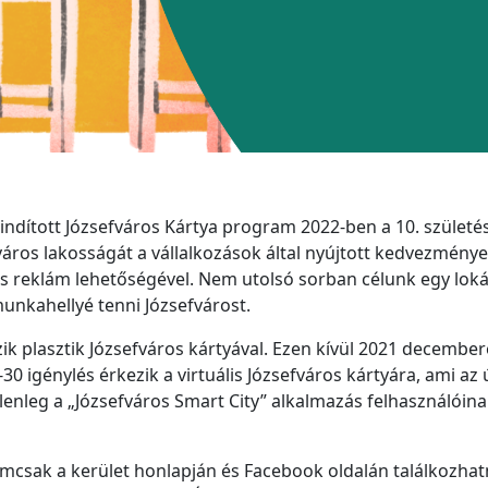
indított Józsefváros Kártya program 2022-ben a 10. születé
város lakosságát a vállalkozások által nyújtott kedvezmén
s reklám lehetőségével. Nem utolsó sorban célunk egy lokál
unkahellyé tenni Józsefvárost.
zik plasztik Józsefváros kártyával. Ezen kívül 2021 decembe
30 igénylés érkezik a virtuális Józsefváros kártyára, ami az
lenleg a „Józsefváros Smart City” alkalmazás felhasználóin
mcsak a kerület honlapján és Facebook oldalán találkozhat