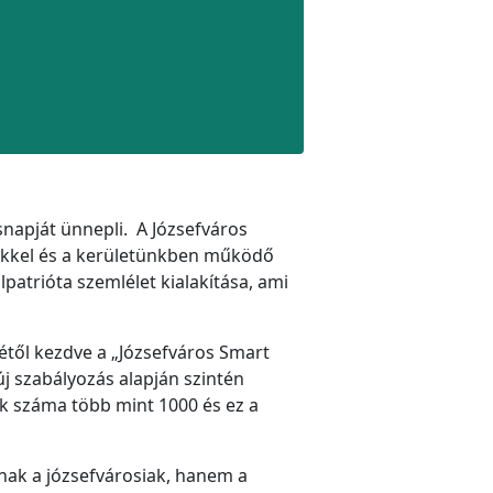
snapját ünnepli. A Józsefváros
yekkel és a kerületünkben működő
patrióta szemlélet kialakítása, ami
rétől kezdve a „Józsefváros Smart
 új szabályozás alapján szintén
ak száma több mint 1000 és ez a
nak a józsefvárosiak, hanem a