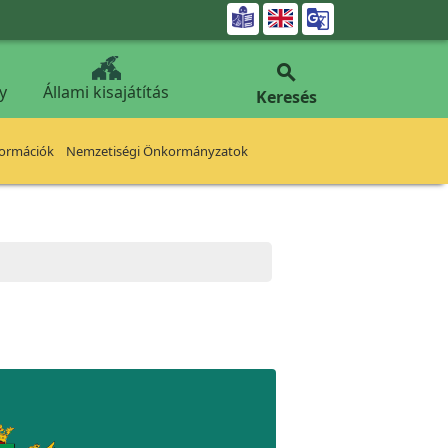


y
Állami kisajátítás
Keresés
formációk
Nemzetiségi Önkormányzatok