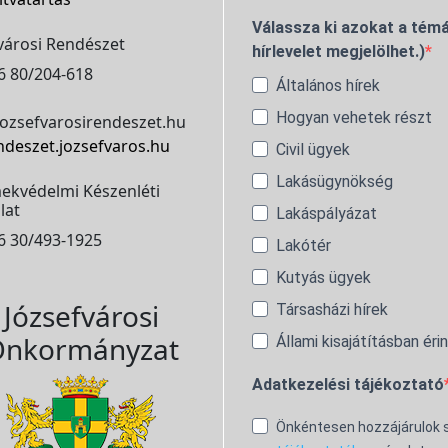
Válassza ki azokat a témá
városi Rendészet
hírlevelet megjelölhet.)
6 80/204-618
Általános hírek
Hogyan vehetek részt
ozsefvarosirendeszet.hu
ndeszet.jozsefvaros.hu
Civil ügyek
Lakásügynökség
ekvédelmi Készenléti
lat
Lakáspályázat
6 30/493-1925
Lakótér
Kutyás ügyek
Józsefvárosi
Társasházi hírek
nkormányzat
Állami kisajátításban éri
Adatkezelési tájékoztató
Önkéntesen hozzájárulok