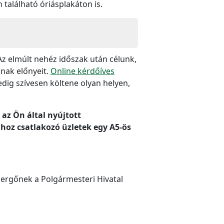
 található óriásplakáton is.
Az elmúlt nehéz időszak után célunk,
nnak előnyeit.
Online kérdőíves
dig szívesen költene olyan helyen,
 az Ön által nyújtott
hoz csatlakozó üzletek egy A5-ös
Gergőnek a Polgármesteri Hivatal