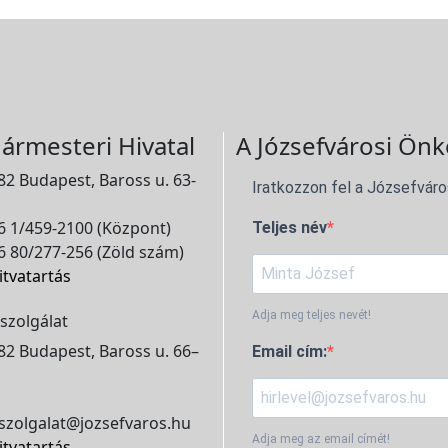
ármesteri Hivatal
A Józsefvárosi Önk
2 Budapest, Baross u. 63-
Iratkozzon fel a Józsefváro
 1/459-2100 (Központ)
Teljes név
 80/277-256 (Zöld szám)
itvatartás
Adja meg teljes nevét!
szolgálat
2 Budapest, Baross u. 66–
Email cím:
szolgalat@jozsefvaros.hu
Adja meg az email címét!
itvatartás