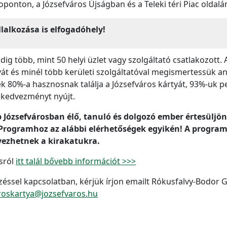
oponton, a Józsefváros Újságban és a Teleki téri Piac oldalán
lalkozása is elfogadóhely!
g több, mint 50 helyi üzlet vagy szolgáltató csatlakozott. 
yát és minél több kerületi szolgáltatóval megismertessük a
 80%-a hasznosnak találja a Józsefváros kártyát, 93%-uk pe
n kedvezményt nyújt.
 Józsefvárosban élő, tanuló és dolgozó ember értesüljön
 Programhoz az alábbi elérhetőségek egyikén! A program
yezhetnek a kirakatukra.
sról
itt talál bővebb információt >>>
éssel kapcsolatban, kérjük írjon emailt Rókusfalvy-Bodor 
roskartya@jozsefvaros.hu