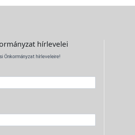
ormányzat hírlevelei
si Önkormányzat hírleveleire!