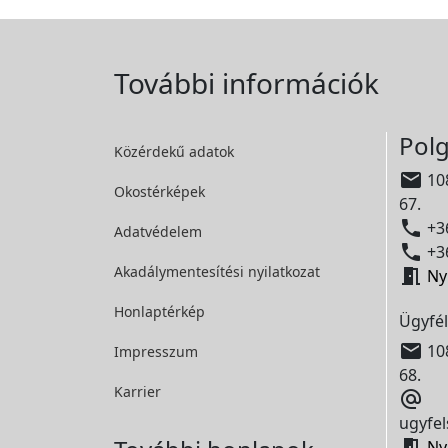
További információk
Polg
Közérdekű adatok

108
Okostérképek
67.

+36
Adatvédelem

+36
Akadálymentesítési
nyilatkozat

Ny
Honlaptérkép
Ügyfél

108
Impresszum
68.
Karrier

ugyfel

Ny