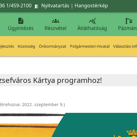
36 1/459-2100
Nyitvatartás
|
Hangostérkép




Ügyintézés
Részvétel
Átláthatóság
Pázmán
jlesztés
Közösség
Önkormányzat
Polgármesteri Hivatal
Választási in
ózsefváros Kártya programhoz!
étrehozva:
2022. szeptember 9.
)