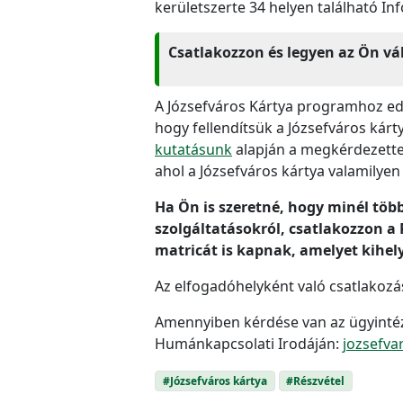
kerületszerte 34 helyen található Inf
Csatlakozzon és legyen az Ön vál
A Józsefváros Kártya programhoz eddi
hogy fellendítsük a Józsefváros kárt
kutatásunk
alapján a megkérdezettek
ahol a Józsefváros kártya valamilye
Ha Ön is szeretné, hogy minél több
szolgáltatásokról, csatlakozzon a
matricát is kapnak, amelyet kihel
Az elfogadóhelyként való csatlakozá
Amennyiben kérdése van az ügyintéz
Humánkapcsolati Irodáján:
jozsefva
#Józsefváros kártya
#Részvétel