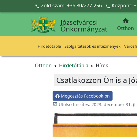
Ugrás a fő tartalomra
Zöld szám: +36 80/277-256
Központ: +



Józsefvárosi
Önkormányzat
Otthon
Hirdetőtábla
Szolgáltatások és intézmények
Városfe
Otthon
Hirdetőtábla
Hírek
Csatlakozzon Ön is a J
Megosztás Facebook-on

Utolsó frissítés:
2023. december 31.
(L