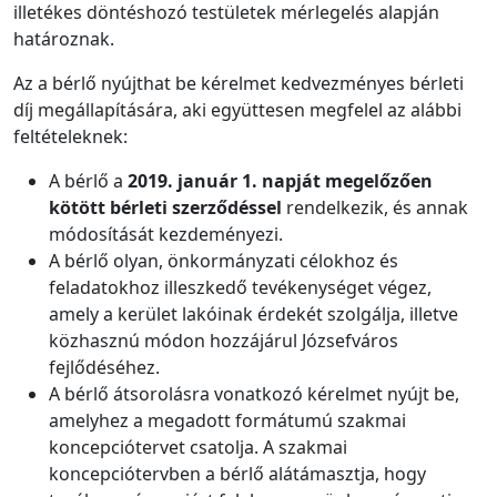
illetékes döntéshozó testületek mérlegelés alapján
határoznak.
Az a bérlő nyújthat be kérelmet kedvezményes bérleti
díj megállapítására, aki együttesen megfelel az alábbi
feltételeknek:
A bérlő a
2019. január 1. napját megelőzően
kötött bérleti szerződéssel
rendelkezik, és annak
módosítását kezdeményezi.
A bérlő olyan, önkormányzati célokhoz és
feladatokhoz illeszkedő tevékenységet végez,
amely a kerület lakóinak érdekét szolgálja, illetve
közhasznú módon hozzájárul Józsefváros
fejlődéséhez.
A bérlő átsorolásra vonatkozó kérelmet nyújt be,
amelyhez a megadott formátumú szakmai
koncepciótervet csatolja. A szakmai
koncepciótervben a bérlő alátámasztja, hogy