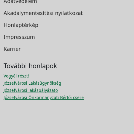
Adatvédelem
Akadálymentesítési
nyilatkozat
Honlaptérkép
Impresszum
Karrier
További honlapok
Vegyél részt!
Józsefvárosi Lakásügynökség
Józsefvárosi lakáspályázato
Józsefvárosi Önkormányzati Bérlői csere