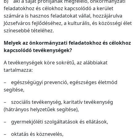
b) aki a saját profiljának megfelelő, önkormányzati
feladatokhoz és célokhoz kapcsolódó a kerület
számára is hasznos feladatokat vállal, hozzájárulva
Józsefváros fejlődéséhez, a kulturális, és közösségi élet
színesebbé tételéhez.
Melyek az önkormányzati feladatokhoz és célokhoz
kapcsolódó tevékenységek?
A tevékenységek köre sokrétű, az alábbiakat
tartalmazza:
– egészségügyi prevenció, egészséges életmód
segítése,
– szociális tevékenység, karitatív tevékenység
(hátrányos helyzetűek segítése),
– gyermekjóléti szolgáltatások és ellátások,
– oktatás és köznevelés,