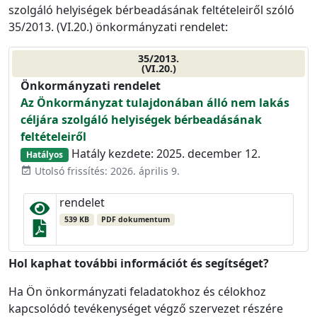
szolgáló helyiségek bérbeadásának feltételeiről szóló
35/2013. (VI.20.) önkormányzati rendelet:
35/2013.
(VI.20.)
Önkormányzati rendelet
Az Önkormányzat tulajdonában álló nem lakás
céljára szolgáló helyiségek bérbeadásának
feltételeiről
Hatály kezdete: 2025. december 12.
Hatályos
Utolsó frissítés: 2026. április 9.
event_available
rendelet
539 KB
PDF dokumentum
Hol kaphat további információt és segítséget?
Ha Ön önkormányzati feladatokhoz és célokhoz
kapcsolódó tevékenységet végző szervezet részére