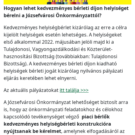
Hogyan lehet kedvezményes bérleti díjon helyiséget
bérelni a Józsefvárosi Önkormányzattól?
Kedvezményes helyiségbérlet kizárólag az erre a célra
kijelölt helyiségek esetén lehetséges. A helyiségeket
első alkalommal 2022. májusában jelöli majd ki a
Tulajdonosi, Vagyongazdálkodási és Közterület-
hasznosítási Bizottság (továbbiakban: Tulajdonosi
Bizottság). A kedvezményes bérleti díjon kiadható
helyiségek bérleti jogát kizárólag nyilvános pályázati
eljárás keretében lehet elnyerni.
Az aktuális pályázatokat
itt találja >>>
A Józsefvárosi Önkormányzat lehetőséget biztosít arra
is, hogy az önkormányzati feladatokhoz és célokhoz
kapcsolódó tevékenységet végző
piaci bérlők
kedvezményes helyiségbérleti konstrukcióra
nyújtsanak be kérelmet
, amelynek elfogadásáról az