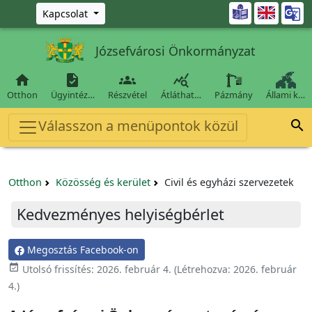
Ugrás a fő tartalomra

Kapcsolat
Józsefvárosi Önkormányzat




Otthon
Ügyintéz…
Részvétel
Átláthat…
Pázmány
Állami k…
Válasszon a menüpontok közül

Otthon
Közösség és kerület
Civil és egyházi szervezetek
Kedvezményes helyiségbérlet
Megosztás Facebook-on
event_available
Utolsó frissítés:
2026. február 4.
(Létrehozva:
2026. február
4.
)