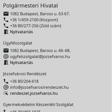
Polgármesteri Hivatal

1082 Budapest, Baross u. 63-67.

+36 1/459-2100 (Központ)

+36 80/277-256 (Zöld szám)

Nyitvatartás
Ügyfélszolgálat

1082 Budapest, Baross u. 66–68.

ugyfelszolgalat@jozsefvaros.hu

Nyitvatartás
Józsefvárosi Rendészet

+36 80/204-618

info@jozsefvarosirendeszet.hu
rendeszet.jozsefvaros.hu
Gyermekvédelmi Készenléti Szolgálat

+36 30/493-1925