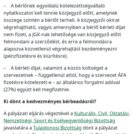
– A bérlőnek egyoldalú kötelezettségvállaló
nyilatkozatot kell tennie közjegyző előtt, amelynek
összege szintén a bérlőt terheli. A közjegyzői okirat
végrehajtható, vagyis amennyiben a bérlő bérleti díjat
nem fizeti, a JGK-nak lehetősége van közjegyző előtt
felmondani a szerződést, és erre a felmondásra
alapozva közvetlenül végrehajtást kezdeményezni
(pénzfizetésre és kiürítésre).
– A bérleti díjat, valamint a közös költséget a
szervezetnek – függetlenül attól, hogy a szervezet ÁFA
fizetésre kötelezett-e – az általános forgalmi adóval
(27%) együtt kell megfizetnie.
Ki dönt a kedvezményes bérbeadásról?
A pályázati eljárás végeztével a
Kulturális, Civil, Oktatási,
Nemzetiségi, Sport és Esélyegyenlőségi Bizottság
javaslatára a
Tulajdonosi Bizottság
dönt a pályázat