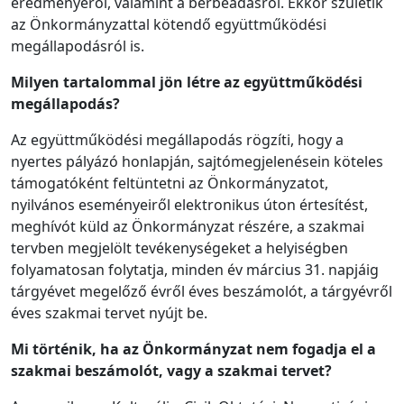
eredményéről, valamint a bérbeadásról. Ekkor születik
az Önkormányzattal kötendő együttműködési
megállapodásról is.
Milyen tartalommal jön létre az együttműködési
megállapodás?
Az együttműködési megállapodás rögzíti, hogy a
nyertes pályázó honlapján, sajtómegjelenésein köteles
támogatóként feltüntetni az Önkormányzatot,
nyilvános eseményeiről elektronikus úton értesítést,
meghívót küld az Önkormányzat részére, a szakmai
tervben megjelölt tevékenységeket a helyiségben
folyamatosan folytatja, minden év március 31. napjáig
tárgyévet megelőző évről éves beszámolót, a tárgyévről
éves szakmai tervet nyújt be.
Mi történik, ha az Önkormányzat nem fogadja el a
szakmai beszámolót, vagy a szakmai tervet?