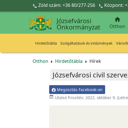
Ugrás a fő tartalomra
Zöld szám: +36 80/277-256
Központ: +



Józsefvárosi
Önkormányzat
Otthon
Hirdetőtábla
Szolgáltatások és intézmények
Városfe
Otthon
Hirdetőtábla
Hírek
Józsefvárosi civil sze
Megosztás Facebook-on

Utolsó frissítés:
2022. október 9.
(Létr