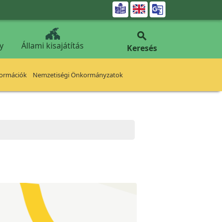


y
Állami kisajátítás
Keresés
formációk
Nemzetiségi Önkormányzatok