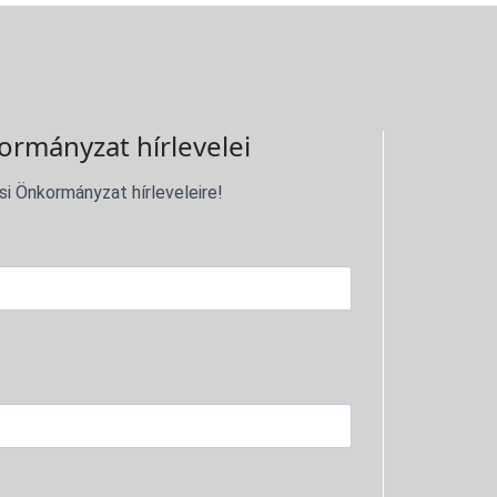
ormányzat hírlevelei
si Önkormányzat hírleveleire!