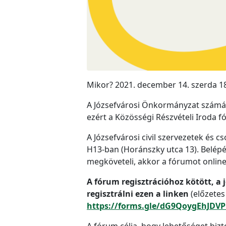
Mikor? 2021. december 14. szerda 18
A Józsefvárosi Önkormányzat számára
ezért a Közösségi Részvételi Iroda 
A Józsefvárosi civil szervezetek és
H13-ban (Horánszky utca 13). Belépés
megköveteli, akkor a fórumot online
A fórum regisztrációhoz kötött, a 
regisztrálni ezen a linken
(előzetes
https://forms.gle/dG9QoygEhJDV
A fórum célja, hogy lehetőséget bizto