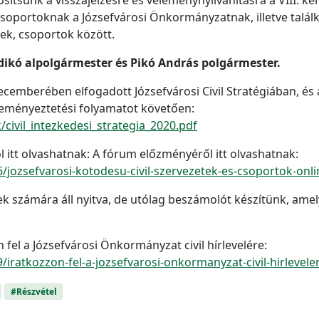
csoportoknak a Józsefvárosi Önkormányzatnak, illetve talá
ek, csoportok között.
ldikó alpolgármester és Pikó András polgármester.
ecemberében elfogadott Józsefvárosi Civil Stratégiában, és 
leményeztetési folyamatot követően:
k/civil_intezkedesi_strategia_2020.pdf
 itt olvashatnak: A fórum előzményéről itt olvashatnak:
756/jozsefvarosi-kotodesu-civil-szervezetek-es-csoportok-
ek számára áll nyitva, de utólag beszámolót készítünk, amel
 fel a Józsefvárosi Önkormányzat civil hírlevelére:
9/iratkozzon-fel-a-jozsefvarosi-onkormanyzat-civil-hirlevele
#Részvétel