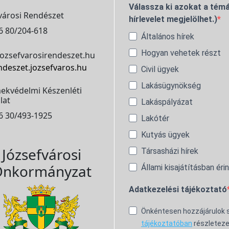
Válassza ki azokat a témá
városi Rendészet
hírlevelet megjelölhet.)
6 80/204-618
Általános hírek
Hogyan vehetek részt
ozsefvarosirendeszet.hu
ndeszet.jozsefvaros.hu
Civil ügyek
Lakásügynökség
ekvédelmi Készenléti
lat
Lakáspályázat
6 30/493-1925
Lakótér
Kutyás ügyek
Józsefvárosi
Társasházi hírek
nkormányzat
Állami kisajátításban éri
Adatkezelési tájékoztató
Önkéntesen hozzájárulok
tájékoztatóban
részleteze