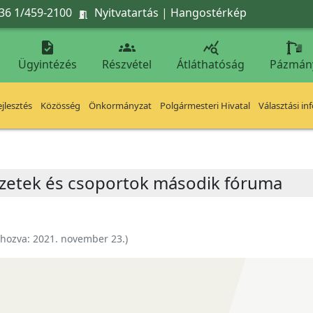
36 1/459-2100
Nyitvatartás
|
Hangostérkép




Ügyintézés
Részvétel
Átláthatóság
Pázmán
jlesztés
Közösség
Önkormányzat
Polgármesteri Hivatal
Választási in
rvezetek és csoportok második fóruma
ehozva:
2021. november 23.
)