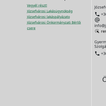
Vegyél részt!
József
Józsefvárosi Lakásügynökség

+3
Józsefvárosi lakáspályázato

Józsefvárosi Önkormányzati Bérlői
info@j
csere
re
Gyerm
Szolgá

+3
Ö