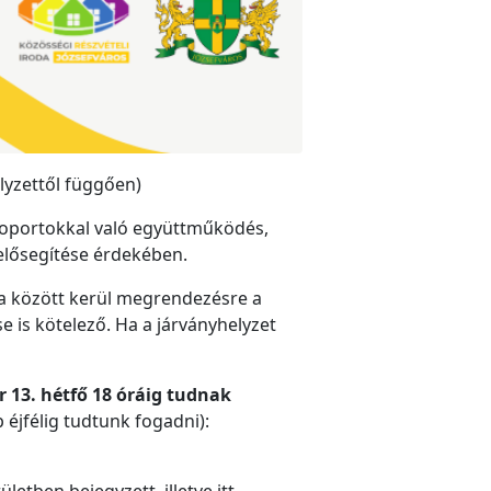
lyzettől függően)
csoportokkal való együttműködés,
 elősegítése érdekében.
ra között kerül megrendezésre a
e is kötelező. Ha a járványhelyzet
r 13. hétfő 18 óráig tudnak
éjfélig tudtunk fogadni):
letben bejegyzett, illetve itt