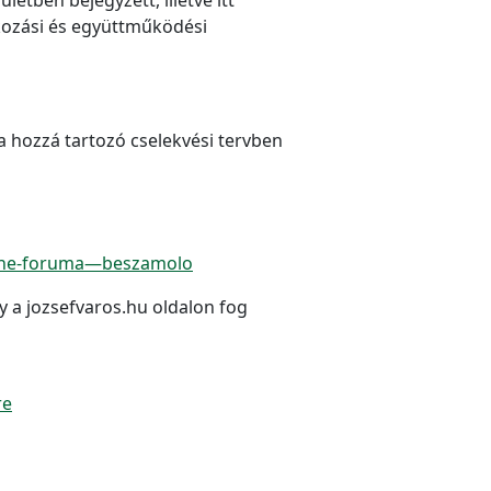
lkozási és együttműködési
a hozzá tartozó cselekvési tervben
online-foruma—beszamolo
y a jozsefvaros.hu oldalon fog
re