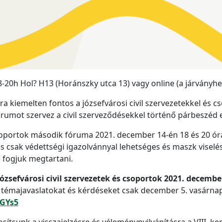
-20h Hol? H13 (Horánszky utca 13) vagy online (a járványhe
 kiemelten fontos a józsefvárosi civil szervezetekkel és 
fórumot szervez a civil szerveződésekkel történő párbeszéd
 csoportok második fóruma 2021. december 14-én 18 és 20 ó
 csak védettségi igazolvánnyal lehetséges és maszk viselés
 fogjuk megtartani.
józsefvárosi civil szervezetek és csoportok 2021. decembe
 témajavaslatokat és kérdéseket csak december 5. vasárnap 
PGYs5
sítsunk a visszajelzésre és véleménynyilvánításra a VIII. kerü