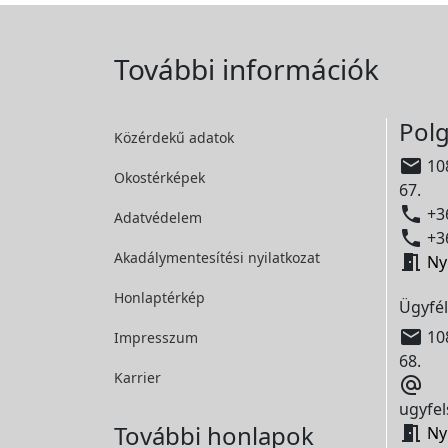
További információk
Polg
Közérdekű adatok

108
Okostérképek
67.

+36
Adatvédelem

+36
Akadálymentesítési
nyilatkozat

Ny
Honlaptérkép
Ügyfél

108
Impresszum
68.
Karrier

ugyfel
További honlapok

Ny