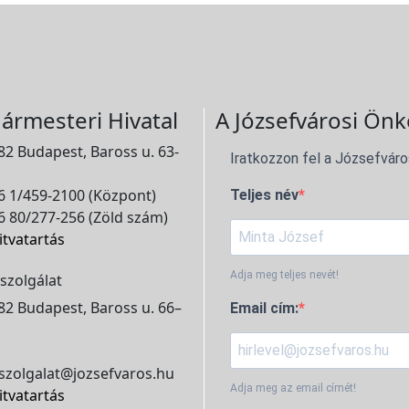
ármesteri Hivatal
A Józsefvárosi Önk
2 Budapest, Baross u. 63-
Iratkozzon fel a Józsefváro
 1/459-2100 (Központ)
Teljes név
 80/277-256 (Zöld szám)
itvatartás
Adja meg teljes nevét!
szolgálat
2 Budapest, Baross u. 66–
Email cím:
szolgalat@jozsefvaros.hu
Adja meg az email címét!
itvatartás