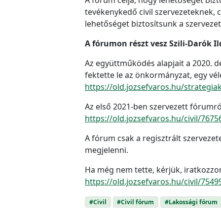
tevékenykedő civil szervezeteknek, 
lehetőséget biztosítsunk a szervezet
A fórumon részt vesz Szili-Darók I
Az együttműködés alapjait a 2020. d
fektette le az önkormányzat, egy vé
https://old.jozsefvaros.hu/strategia
Az első 2021-ben szervezett fórumról
https://old.jozsefvaros.hu/civil/76
A fórum csak a regisztrált szervezet
megjelenni.
Ha még nem tette, kérjük, iratkozzon
https://old.jozsefvaros.hu/civil/7549
#Civil
#Civil fórum
#Lakossági fórum