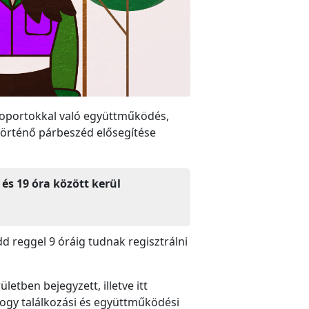
csoportokkal való együttműködés,
 történő párbeszéd elősegítése
 és 19 óra között kerül
dd reggel 9 óráig tudnak regisztrálni
letben bejegyzett, illetve itt
hogy találkozási és együttműködési