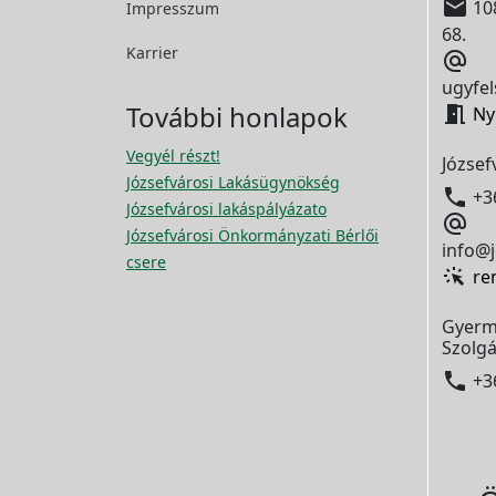

108
Impresszum
68.
Karrier

ugyfel
További honlapok

Ny
Vegyél részt!
József
Józsefvárosi Lakásügynökség

+3
Józsefvárosi lakáspályázato

Józsefvárosi Önkormányzati Bérlői
info@j
csere
re
Gyerm
Szolgá

+3