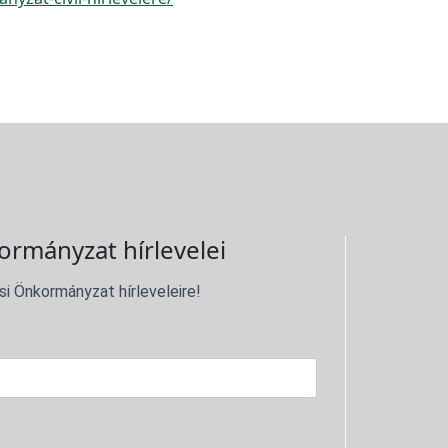
ormányzat hírlevelei
si Önkormányzat hírleveleire!