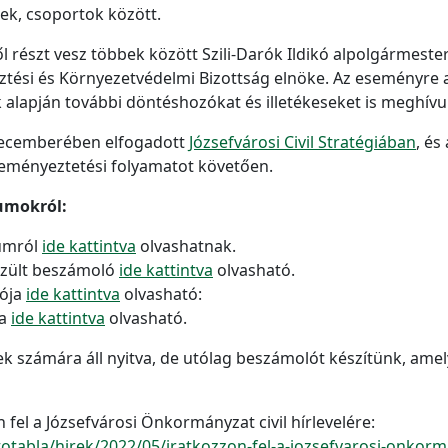
ek, csoportok között.
részt vesz többek között Szili-Darók Ildikó alpolgármeste
tési és Környezetvédelmi Bizottság elnöke. Az eseményre a c
 alapján további döntéshozókat és illetékeseket is meghívu
 decemberében elfogadott
Józsefvárosi Civil Stratégiában
, és
leményeztetési folyamatot követően.
rumokról:
rumról
ide kattintva
olvashatnak.
szült beszámoló
ide kattintva
olvasható.
lója
ide kattintva
olvasható:
ja
ide kattintva
olvasható.
ek számára áll nyitva, de utólag beszámolót készítünk, ame
 fel a Józsefvárosi Önkormányzat civil hírlevelére:
otabla/hirek/2022/05/iratkozzon-fel-a-jozsefvarosi-onkorman