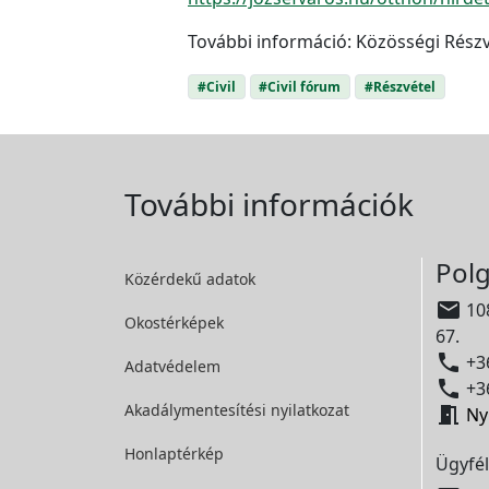
További információ: Közösségi Részv
#Civil
#Civil fórum
#Részvétel
További információk
Polg
Közérdekű adatok

108
Okostérképek
67.

+36
Adatvédelem

+36
Akadálymentesítési
nyilatkozat

Ny
Honlaptérkép
Ügyfél