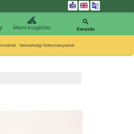


y
Állami kisajátítás
Keresés
formációk
Nemzetiségi Önkormányzatok