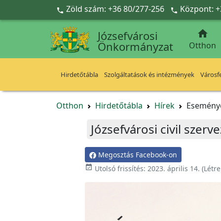
Ugrás a fő tartalomra
Zöld szám: +36 80/277-256
Központ: +



Józsefvárosi
Önkormányzat
Otthon
Hirdetőtábla
Szolgáltatások és intézmények
Városfe
Otthon
Hirdetőtábla
Hírek
Esemény
Józsefvárosi civil szer
Megosztás Facebook-on

Utolsó frissítés:
2023. április 14.
(Létr