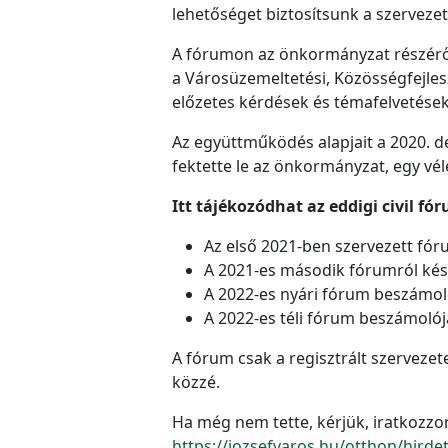
lehetőséget biztosítsunk a szervezet
A fórumon az önkormányzat részéről 
a Városüzemeltetési, Közösségfejlesz
előzetes kérdések és témafelvetések
Az együttműködés alapjait a 2020.
fektette le az önkormányzat, egy vé
Itt tájékozódhat az eddigi civil fó
Az első 2021-ben szervezett fó
A 2021-es második fórumról ké
A 2022-es nyári fórum beszámo
A 2022-es téli fórum beszámoló
A fórum csak a regisztrált szervezet
közzé.
Ha még nem tette, kérjük, iratkozzon
https://jozsefvaros.hu/otthon/hirdet