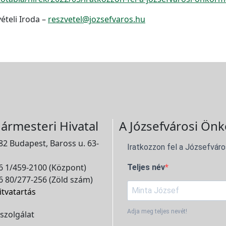
ételi Iroda –
reszvetel@jozsefvaros.hu
ármesteri Hivatal
A Józsefvárosi Önk
2 Budapest, Baross u. 63-
Iratkozzon fel a Józsefváro
 1/459-2100 (Központ)
Teljes név
 80/277-256 (Zöld szám)
itvatartás
Adja meg teljes nevét!
szolgálat