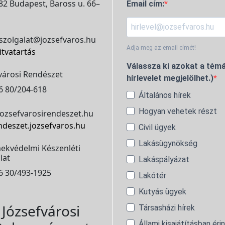
2 Budapest, Baross u. 66–
Email cím:
szolgalat@jozsefvaros.hu
Adja meg az email címét!
itvatartás
Válassza ki azokat a témá
városi Rendészet
hírlevelet megjelölhet.)
6 80/204-618
Általános hírek
Hogyan vehetek részt
ozsefvarosirendeszet.hu
ndeszet.jozsefvaros.hu
Civil ügyek
Lakásügynökség
ekvédelmi Készenléti
lat
Lakáspályázat
6 30/493-1925
Lakótér
Kutyás ügyek
Józsefvárosi
Társasházi hírek
Állami kisajátításban éri