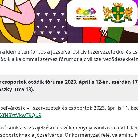
 kiemelten fontos a józsefvárosi civil szervezetekkel és 
ötödik alkalommal szervez fórumot a civil szerveződésekkel
és csoportok ötödik fóruma 2023. április 12-én, szerdán 17
szky utca 13).
sefvárosi civil szervezetek és csoportok 2023. április 11. ke
4KXfNBYtVkwT9Qu9
sítsunk a visszajelzésre és véleménynyilvánításra a VIII. kerü
csoportoknak a Józsefvárosi Önkormányzat felé, valamint, 