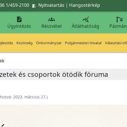
36 1/459-2100
Nyitvatartás
|
Hangostérkép




Ügyintézés
Részvétel
Átláthatóság
Pázmán
jlesztés
Közösség
Önkormányzat
Polgármesteri Hivatal
Választási in
ek
vezetek és csoportok ötödik fóruma
ehozva:
2023. március 27.
)