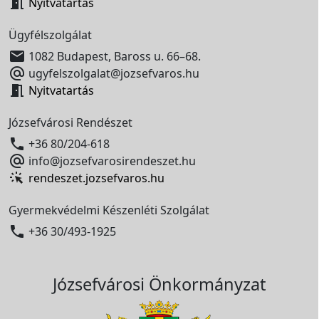

Nyitvatartás
Ügyfélszolgálat

1082 Budapest, Baross u. 66–68.

ugyfelszolgalat@jozsefvaros.hu

Nyitvatartás
Józsefvárosi Rendészet

+36 80/204-618

info@jozsefvarosirendeszet.hu
rendeszet.jozsefvaros.hu
Gyermekvédelmi Készenléti Szolgálat

+36 30/493-1925
Józsefvárosi Önkormányzat