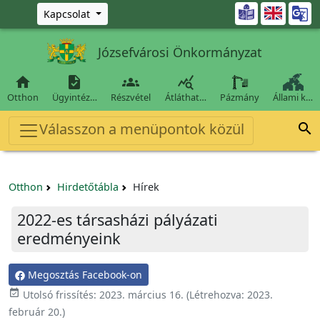
Ugrás a fő tartalomra

Kapcsolat
Józsefvárosi Önkormányzat




Otthon
Ügyintéz…
Részvétel
Átláthat…
Pázmány
Állami k…
Válasszon a menüpontok közül

Otthon
Hirdetőtábla
Hírek
2022-es társasházi pályázati
eredményeink
Megosztás Facebook-on

Utolsó frissítés:
2023. március 16.
(Létrehozva:
2023.
február 20.
)