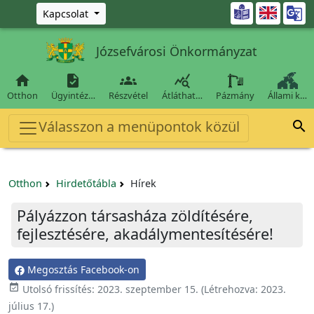
Ugrás a fő tartalomra

Kapcsolat
Józsefvárosi Önkormányzat




Otthon
Ügyintéz…
Részvétel
Átláthat…
Pázmány
Állami k…
Válasszon a menüpontok közül

Otthon
Hirdetőtábla
Hírek
Pályázzon társasháza zöldítésére,
fejlesztésére, akadálymentesítésére!
Megosztás Facebook-on

Utolsó frissítés:
2023. szeptember 15.
(Létrehozva:
2023.
július 17.
)