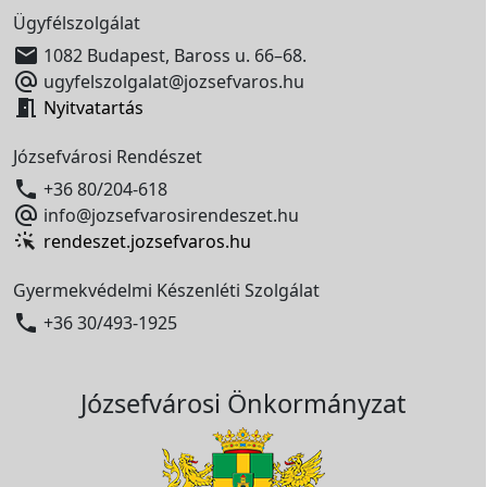
Ügyfélszolgálat

1082 Budapest, Baross u. 66–68.

ugyfelszolgalat@jozsefvaros.hu

Nyitvatartás
Józsefvárosi Rendészet

+36 80/204-618

info@jozsefvarosirendeszet.hu
rendeszet.jozsefvaros.hu
Gyermekvédelmi Készenléti Szolgálat

+36 30/493-1925
Józsefvárosi Önkormányzat