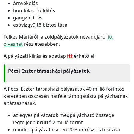
árnyékolás
homlokzatzöldítés
gangzöldítés
esővízgyűjtő biztosítása
Telkes Máriáról, a zöldpályázatok névadójáról
itt
olvashat
részletesebben.
A pályázati kiírás és adatlap
itt
érhető el.
Pécsi Eszter társasházi pályázatok
A Pécsi Eszter társasházi pályázatok 40 millió forintos
keretében összesen hatféle támogatásra pályázhatnak
a társasházak.
az egyes pályázatok megpályázható összege
legfeljebb bruttó 2 millió forint
minden pályázat esetén 20% önrész biztosítása