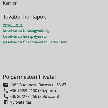
Karrier
További honlapok
Vegyél részt!
Józsefvárosi Lakásügynökség
Józsefvárosi lakáspályázato
Józsefvárosi Önkormányzati Bérlői csere
Polgármesteri Hivatal

1082 Budapest, Baross u. 63-67.

+36 1/459-2100 (Központ)

+36 80/277-256 (Zöld szám)

Nyitvatartás