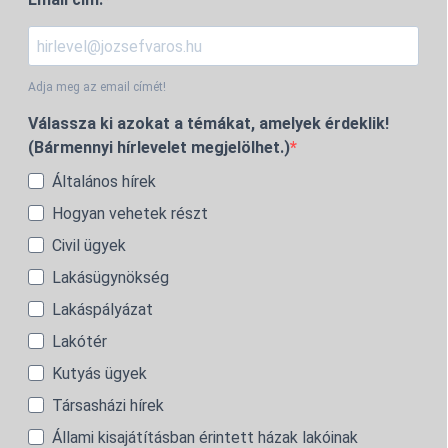
Adja meg az email címét!
Válassza ki azokat a témákat, amelyek érdeklik!
(Bármennyi hírlevelet megjelölhet.)
Általános hírek
Hogyan vehetek részt
Civil ügyek
Lakásügynökség
Lakáspályázat
Lakótér
Kutyás ügyek
Társasházi hírek
Állami kisajátításban érintett házak lakóinak