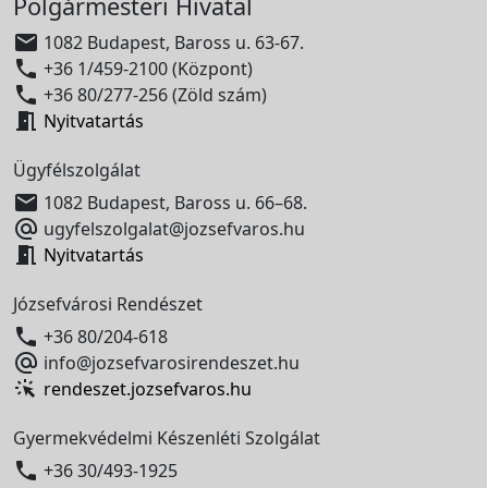
Polgármesteri Hivatal

1082 Budapest, Baross u. 63-67.

+36 1/459-2100 (Központ)

+36 80/277-256 (Zöld szám)

Nyitvatartás
Ügyfélszolgálat

1082 Budapest, Baross u. 66–68.

ugyfelszolgalat@jozsefvaros.hu

Nyitvatartás
Józsefvárosi Rendészet

+36 80/204-618

info@jozsefvarosirendeszet.hu
rendeszet.jozsefvaros.hu
Gyermekvédelmi Készenléti Szolgálat

+36 30/493-1925