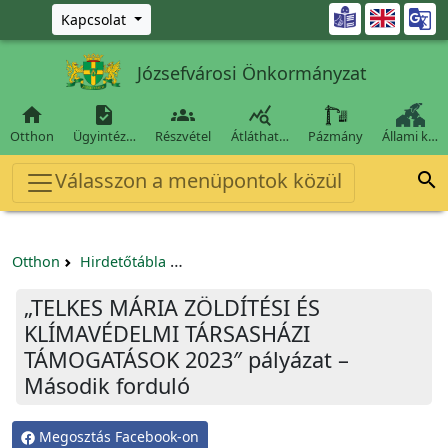
Ugrás a fő tartalomra

Kapcsolat
Józsefvárosi Önkormányzat




Otthon
Ügyintéz…
Részvétel
Átláthat…
Pázmány
Állami k…
Válasszon a menüpontok közül

Otthon
Hirdetőtábla
Egyéb pályázatok szervezeteknek/tá
„TELKES MÁRIA ZÖLDÍTÉSI ÉS
KLÍMAVÉDELMI TÁRSASHÁZI
TÁMOGATÁSOK 2023″ pályázat –
Második forduló
Megosztás Facebook-on