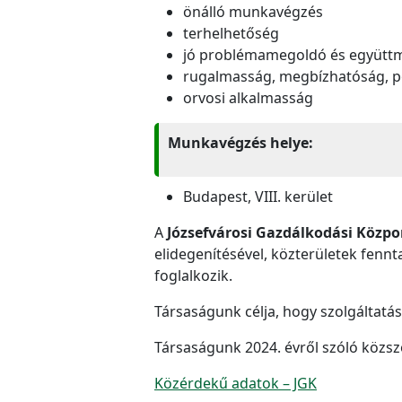
önálló munkavégzés
terhelhetőség
jó problémamegoldó és együtt
rugalmasság, megbízhatóság, 
orvosi alkalmasság
Munkavégzés helye:
Budapest, VIII. kerület
A
Józsefvárosi Gazdálkodási Közpon
elidegenítésével, közterületek fennt
foglalkozik.
Társaságunk célja, hogy szolgáltatás
Társaságunk 2024. évről szóló közszo
Közérdekű adatok – JGK