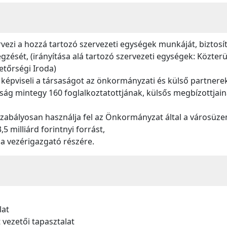
rvezi a hozzá tartozó szervezeti egységek munkáját, biztosí
égzését, (irányítása alá tartozó szervezeti egységek: Közterü
letőrségi Iroda)
épviseli a társaságot az önkormányzati és külső partnerek
tóság mintegy 160 foglalkoztatottjának, külsős megbízottjaina
bályosan használja fel az Önkormányzat által a városüzeme
 milliárd forintnyi forrást,
 a vezérigazgató részére.
lat
 vezetői tapasztalat