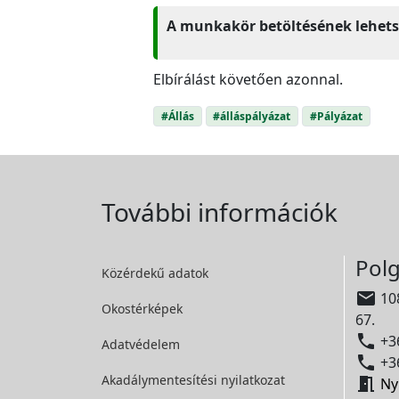
A munkakör betöltésének lehets
Elbírálást követően azonnal.
#Állás
#álláspályázat
#Pályázat
További információk
Polg
Közérdekű adatok

108
Okostérképek
67.

+36
Adatvédelem

+36
Akadálymentesítési
nyilatkozat

Ny