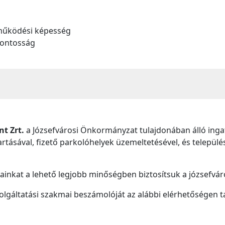
működési képesség
pontosság
t Zrt.
a Józsefvárosi Önkormányzat tulajdonában álló inga
artásával, fizető parkolóhelyek üzemeltetésével, és települé
ainkat a lehető legjobb minőségben biztosítsuk a józsefvár
lgáltatási szakmai beszámolóját az alábbi elérhetőségen ta