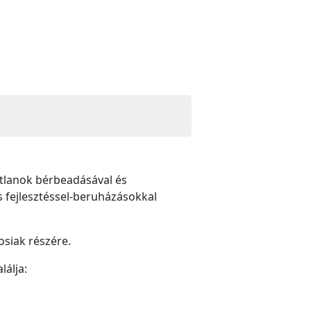
tlanok bérbeadásával és
s fejlesztéssel-beruházásokkal
osiak részére.
lálja: