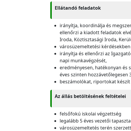
Ellátandó feladatok
irányítja, koordinálja és megsze
ellenőrzi a kiadott feladatok elv
Iroda, Köztisztasági Iroda, Kerü
városüzemeltetési kérdésekben k
irányítja és ellenőrzi az Igazga
napi munkavégzését,
eredményesen, hatékonyan és sza
éves szinten hozzávetőlegesen 3,5
beszámolókat, riportokat készít
Az állás betöltésének feltételei
felsőfokú iskolai végzettség
legalább 5 éves vezetői tapaszta
városüzemeltetés terén szerzett