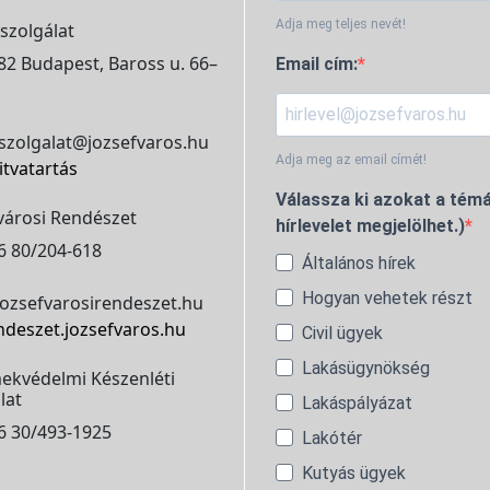
Adja meg teljes nevét!
szolgálat
2 Budapest, Baross u. 66–
Email cím:
szolgalat@jozsefvaros.hu
Adja meg az email címét!
itvatartás
Válassza ki azokat a témá
városi Rendészet
hírlevelet megjelölhet.)
6 80/204-618
Általános hírek
Hogyan vehetek részt
ozsefvarosirendeszet.hu
ndeszet.jozsefvaros.hu
Civil ügyek
Lakásügynökség
ekvédelmi Készenléti
lat
Lakáspályázat
6 30/493-1925
Lakótér
Kutyás ügyek