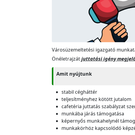
Városüzemeltetési igazgató munkatár
Önéletrajzát
juttatási igény megjel
Amit nyújtunk
stabil cégháttér
teljesítményhez kötött jutalom
cafetéria juttatás szabályzat sze
munkába járás támogatása
képernyős munkahelynél támogat
munkakörhöz kapcsolódó képz