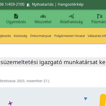
36 1/459-2100
Nyitvatartás
|
Hangostérkép




Ügyintézés
Részvétel
Átláthatóság
Pázmán
jlesztés
Közösség
Önkormányzat
Polgármesteri Hivatal
Választási in
osüzemeltetési igazgató munkatársat k
étrehozva:
2025. november 27.
)