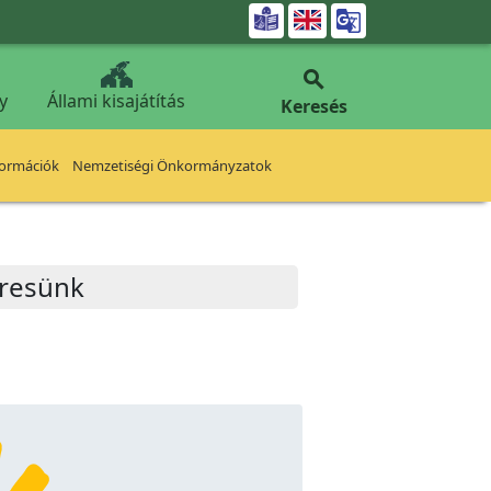


y
Állami kisajátítás
Keresés
formációk
Nemzetiségi Önkormányzatok
eresünk