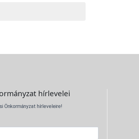
ormányzat hírlevelei
si Önkormányzat hírleveleire!