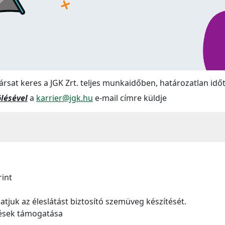
sat keres a JGK Zrt. teljes munkaidőben, határozatlan id
ölésével
a
karrier@jgk.hu
e-mail címre küldje
rint
juk az éleslátást biztosító szemüveg készítését.
ések támogatása