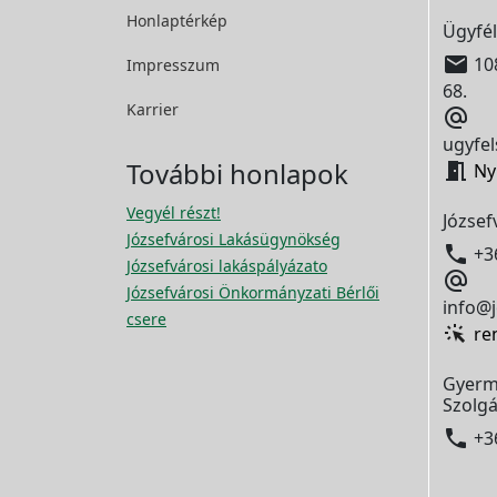
Honlaptérkép
Ügyfél

108
Impresszum
68.
Karrier

ugyfel
További honlapok

Ny
Vegyél részt!
József
Józsefvárosi Lakásügynökség

+3
Józsefvárosi lakáspályázato

Józsefvárosi Önkormányzati Bérlői
info@j
csere
re
Gyerm
Szolgá

+3