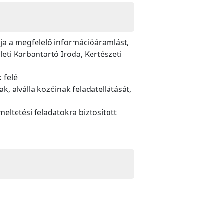
tja a megfelelő információáramlást,
leti Karbantartó Iroda, Kertészeti
 felé
k, alvállalkozóinak feladatellátását,
ltetési feladatokra biztosított