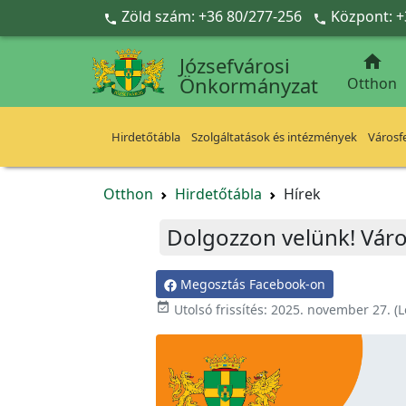
Ugrás a fő tartalomra
Zöld szám: +36 80/277-256
Központ: +



Józsefvárosi
Önkormányzat
Otthon
Hirdetőtábla
Szolgáltatások és intézmények
Városfe
Otthon
Hirdetőtábla
Hírek
Dolgozzon velünk! Vár
Megosztás Facebook-on

Utolsó frissítés:
2025. november 27.
(L