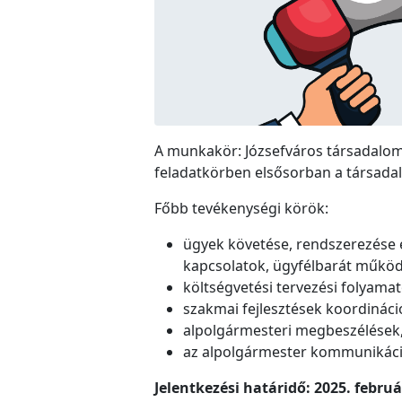
A munkakör: Józsefváros társadalomp
feladatkörben elsősorban a társadal
Főbb tevékenységi körök:
ügyek követése, rendszerezése é
kapcsolatok, ügyfélbarát működ
költségvetési tervezési folyam
szakmai fejlesztések koordinác
alpolgármesteri megbeszélések,
az alpolgármester kommunikáció
Jelentkezési határidő: 2025. februá