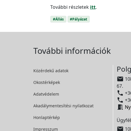
További részletek
itt
.
#Állás
#Pályázat
További információk
Polg
Közérdekű adatok

108
Okostérképek
67.

+36
Adatvédelem

+36
Akadálymentesítési
nyilatkozat

Ny
Honlaptérkép
Ügyfél

108
Impresszum