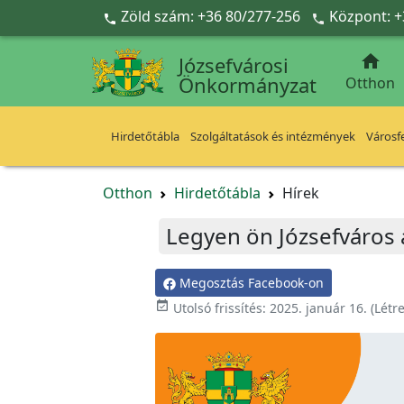
Ugrás a fő tartalomra
Zöld szám: +36 80/277-256
Központ: +



Józsefvárosi
Önkormányzat
Otthon
Hirdetőtábla
Szolgáltatások és intézmények
Városfe
Otthon
Hirdetőtábla
Hírek
Legyen ön Józsefváros 
Megosztás Facebook-on

Utolsó frissítés:
2025. január 16.
(Létr