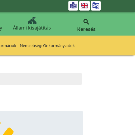


y
Állami kisajátítás
Keresés
formációk
Nemzetiségi Önkormányzatok