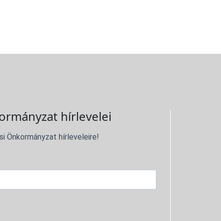
ormányzat hírlevelei
si Önkormányzat hírleveleire!