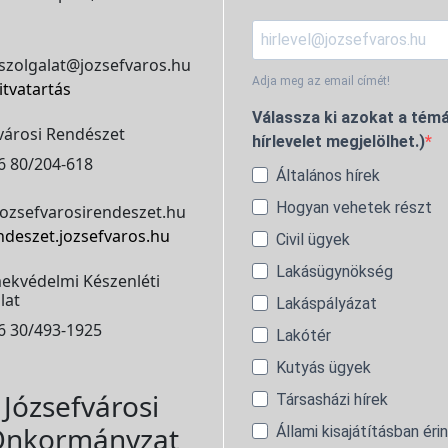
szolgalat@jozsefvaros.hu
Adja meg az email címét!
itvatartás
Válassza ki azokat a témá
városi Rendészet
hírlevelet megjelölhet.)
6 80/204-618
Általános hírek
Hogyan vehetek részt
ozsefvarosirendeszet.hu
ndeszet.jozsefvaros.hu
Civil ügyek
Lakásügynökség
ekvédelmi Készenléti
lat
Lakáspályázat
6 30/493-1925
Lakótér
Kutyás ügyek
Józsefvárosi
Társasházi hírek
nkormányzat
Állami kisajátításban éri