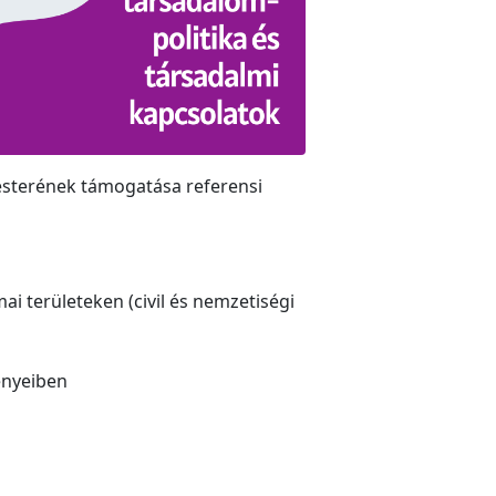
mesterének támogatása referensi
i területeken (civil és nemzetiségi
ényeiben