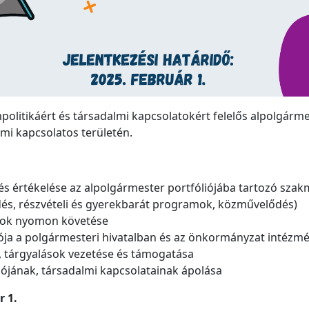
olitikáért és társadalmi kapcsolatokért felelős alpolgár
mi kapcsolatos területén.
s értékelése az alpolgármester portfóliójába tartozó szakma
és, részvételi és gyerekbarát programok, közművelődés)
atok nyomon követése
iója a polgármesteri hivatalban és az önkormányzat intézm
 tárgyalások vezetése és támogatása
jának, társadalmi kapcsolatainak ápolása
r 1.