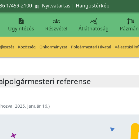
36 1/459-2100
Nyitvatartás
|
Hangostérkép




Ügyintézés
Részvétel
Átláthatóság
Pázmán
jlesztés
Közösség
Önkormányzat
Polgármesteri Hivatal
Választási in
alpolgármesteri referense
ehozva:
2025. január 16.
)