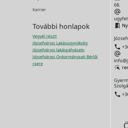
68.
Karrier

ugyfel
További honlapok

Ny
Vegyél részt!
József
Józsefvárosi Lakásügynökség

+3
Józsefvárosi lakáspályázato

Józsefvárosi Önkormányzati Bérlői
info@j
csere
re
Gyerm
Szolgá

+3
Ö