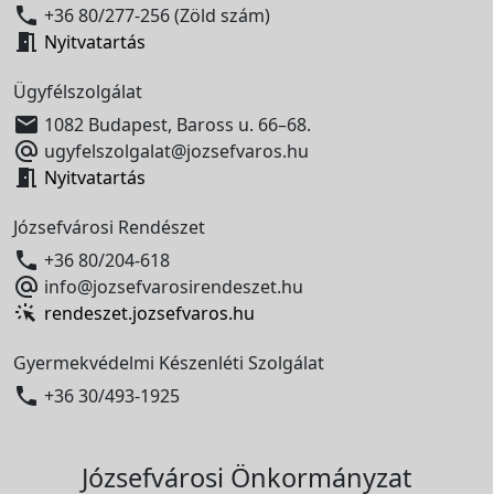

+36 80/277-256 (Zöld szám)

Nyitvatartás
Ügyfélszolgálat

1082 Budapest, Baross u. 66–68.

ugyfelszolgalat@jozsefvaros.hu

Nyitvatartás
Józsefvárosi Rendészet

+36 80/204-618

info@jozsefvarosirendeszet.hu
rendeszet.jozsefvaros.hu
Gyermekvédelmi Készenléti Szolgálat

+36 30/493-1925
Józsefvárosi Önkormányzat