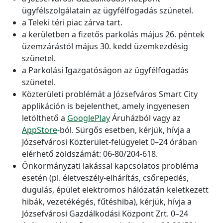
ügyfélszolgálatain az ügyfélfogadás szünetel.
a Teleki téri piac zárva tart.
a kerületben a fizetős parkolás május 26. péntek
üzemzárástól május 30. kedd üzemkezdésig
szünetel.
a Parkolási Igazgatóságon az ügyfélfogadás
szünetel.
Közterületi problémát a Józsefváros Smart City
applikáción is bejelenthet, amely ingyenesen
letölthető a
GooglePlay
Áruházból vagy az
AppStore
-ból. Sürgős esetben, kérjük, hívja a
Józsefvárosi Közterület-felügyelet 0–24 órában
elérhető zöldszámát: 06-80/204-618.
Önkormányzati lakással kapcsolatos probléma
esetén (pl. életveszély-elhárítás, csőrepedés,
dugulás, épület elektromos hálózatán keletkezett
hibák, vezetékégés, fűtéshiba), kérjük, hívja a
Józsefvárosi Gazdálkodási Központ Zrt. 0–24