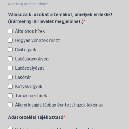
Adja meg az email címét!
Válassza ki azokat a témákat, amelyek érdeklik!
(Bármennyi hírlevelet megjelölhet.)
Általános hírek
Hogyan vehetek részt
Civil ügyek
Lakásügynökség
Lakáspályázat
Lakótér
Kutyás ügyek
Társasházi hírek
Állami kisajátításban érintett házak lakóinak
Adatkezelési tájékoztató