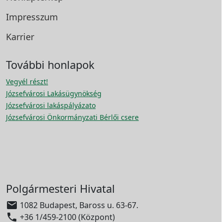
Impresszum
Karrier
További honlapok
Vegyél részt!
Józsefvárosi Lakásügynökség
Józsefvárosi lakáspályázato
Józsefvárosi Önkormányzati Bérlői csere
Polgármesteri Hivatal

1082 Budapest, Baross u. 63-67.

+36 1/459-2100 (Központ)