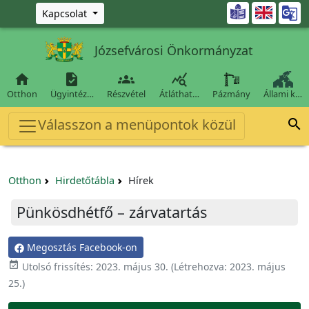
Ugrás a fő tartalomra

Kapcsolat
Józsefvárosi Önkormányzat




Otthon
Ügyintéz…
Részvétel
Átláthat…
Pázmány
Állami k…
Válasszon a menüpontok közül

Otthon
Hirdetőtábla
Hírek
Pünkösdhétfő – zárvatartás
Megosztás Facebook-on

Utolsó frissítés:
2023. május 30.
(Létrehozva:
2023. május
25.
)