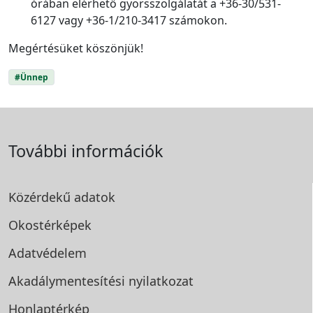
órában elérhető gyorsszolgálatát a +36-30/531-
6127 vagy +36-1/210-3417 számokon.
Megértésüket köszönjük!
#Ünnep
További információk
Közérdekű adatok
Okostérképek
Adatvédelem
Akadálymentesítési
nyilatkozat
Honlaptérkép