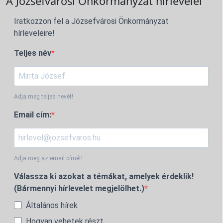
A Józsefvárosi Önkormányzat hírlevelei
Iratkozzon fel a Józsefvárosi Önkormányzat
hírleveleire!
Teljes név
Adja meg teljes nevét!
Email cím:
Adja meg az email címét!
Válassza ki azokat a témákat, amelyek érdeklik!
(Bármennyi hírlevelet megjelölhet.)
Általános hírek
Hogyan vehetek részt