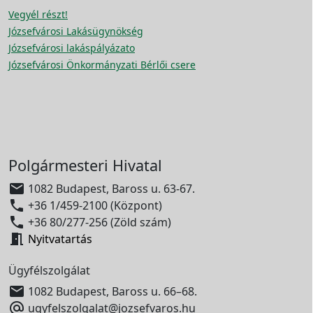
Vegyél részt!
Józsefvárosi Lakásügynökség
Józsefvárosi lakáspályázato
Józsefvárosi Önkormányzati Bérlői csere
Polgármesteri Hivatal

1082 Budapest, Baross u. 63-67.

+36 1/459-2100 (Központ)

+36 80/277-256 (Zöld szám)

Nyitvatartás
Ügyfélszolgálat

1082 Budapest, Baross u. 66–68.

ugyfelszolgalat@jozsefvaros.hu