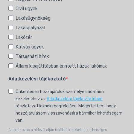
Civil ügyek
Lakásügynökség
Lakáspályázat
Lakótér
Kutyás ügyek
Társasházi hírek
Állami kisajátításban érintett házak lakóinak
Adatkezelési tájékoztató
Önkéntesen hozzájárulok személyes adataim
kezeléséhez az
Adatkezelési tájékoztatóban
részletezetteknek megfelelően. Megértettem, hogy
hozzájárulásom visszavonására bármikor lehetőségem
van.
A leiratkozás a hírlevél alján található linkkel lesz lehetséges.