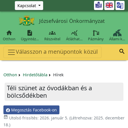
Ugrás a fő tartalomra

Kapcsolat
Józsefvárosi Önkormányzat




Otthon
Ügyintéz…
Részvétel
Átláthat…
Pázmány
Állami k…
Válasszon a menüpontok közül

Otthon
Hirdetőtábla
Hírek
Téli szünet az óvodákban és a
bölcsődékben
Megosztás Facebook-on

Utolsó frissítés:
2026. január 5.
(Létrehozva:
2025. december
18.
)