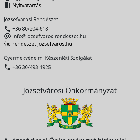

Nyitvatartás
Józsefvárosi Rendészet

+36 80/204-618

info@jozsefvarosirendeszet.hu
rendeszet.jozsefvaros.hu
Gyermekvédelmi Készenléti Szolgálat

+36 30/493-1925
Józsefvárosi Önkormányzat