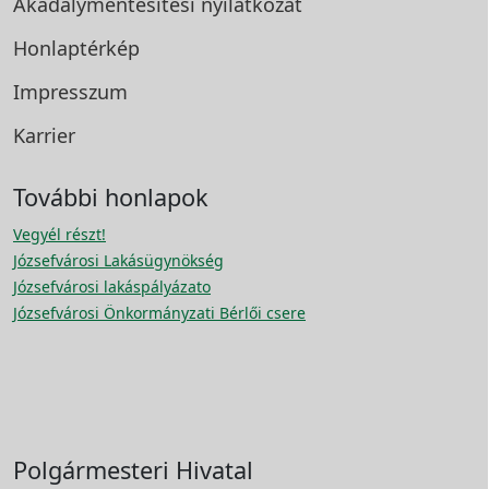
Akadálymentesítési
nyilatkozat
Honlaptérkép
Impresszum
Karrier
További honlapok
Vegyél részt!
Józsefvárosi Lakásügynökség
Józsefvárosi lakáspályázato
Józsefvárosi Önkormányzati Bérlői csere
Polgármesteri Hivatal