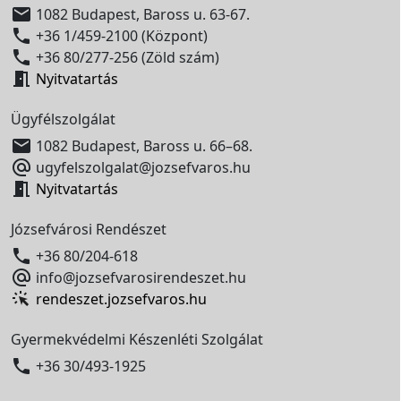

1082 Budapest, Baross u. 63-67.

+36 1/459-2100 (Központ)

+36 80/277-256 (Zöld szám)

Nyitvatartás
Ügyfélszolgálat

1082 Budapest, Baross u. 66–68.

ugyfelszolgalat@jozsefvaros.hu

Nyitvatartás
Józsefvárosi Rendészet

+36 80/204-618

info@jozsefvarosirendeszet.hu
rendeszet.jozsefvaros.hu
Gyermekvédelmi Készenléti Szolgálat

+36 30/493-1925