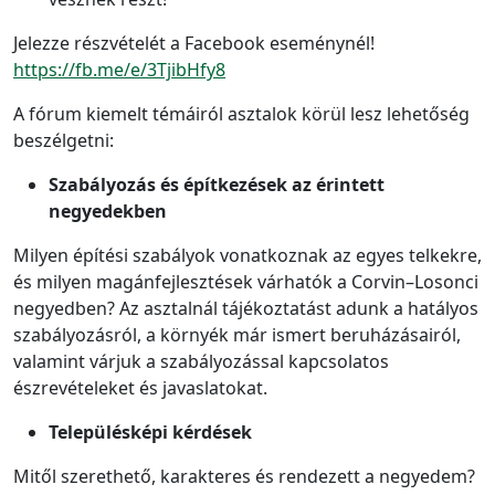
Jelezze részvételét a Facebook eseménynél!
https://fb.me/e/3TjibHfy8
A fórum kiemelt témáiról asztalok körül lesz lehetőség
beszélgetni:
Szabályozás és építkezések az érintett
negyedekben
Milyen építési szabályok vonatkoznak az egyes telkekre,
és milyen magánfejlesztések várhatók a Corvin–Losonci
negyedben? Az asztalnál tájékoztatást adunk a hatályos
szabályozásról, a környék már ismert beruházásairól,
valamint várjuk a szabályozással kapcsolatos
észrevételeket és javaslatokat.
Településképi kérdések
Mitől szerethető, karakteres és rendezett a negyedem?