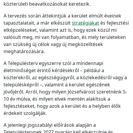
közterületi beavatkozásokat keretezik.
A tervezés során áttekintjük a kerület elmúlt éveinek
tapasztalatait, a már elkészült
stratégiákat
és fejlesztési
elképzeléseket, valamint azt is, hogy ezek közül mi
valósult meg, mi van folyamatban, és mely területeken
van szükség új célok vagy új megközelítések
meghatározására.
A Településterv egyszerre szól a mindennapi
életminőséget érintő kérdésekről – például a
közterekről, az egészségügyről, a közlekedésről vagy a
településképről –, valamint a kerület egészének
jövőjéről. Arról, hogy milyen Józsefvárost szeretnénk 5-
10 év múlva, és milyen elvek mentén alakítsuk a
fejlesztéseket, hogy azok a kerület és a helyben élők
érdekeit szolgálják.
A jelenlegi jogszabályi előírások alapján a
Településtervnek 2027 nyaráig kell elkészülnie és