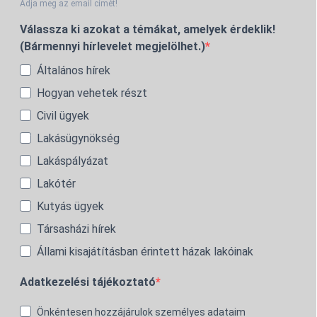
Adja meg az email címét!
Válassza ki azokat a témákat, amelyek érdeklik!
(Bármennyi hírlevelet megjelölhet.)
Általános hírek
Hogyan vehetek részt
Civil ügyek
Lakásügynökség
Lakáspályázat
Lakótér
Kutyás ügyek
Társasházi hírek
Állami kisajátításban érintett házak lakóinak
Adatkezelési tájékoztató
Önkéntesen hozzájárulok személyes adataim