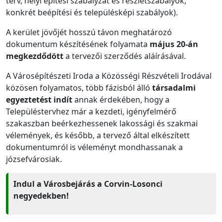
terv, helyi építési szabályzat és részletszabályok,
konkrét beépítési és településképi szabályok).
A kerület jövőjét hosszú távon meghatározó
dokumentum készítésének folyamata
május 20-án
megkezdődött
a tervezői szerződés aláírásával.
A Városépítészeti Iroda a Közösségi Részvételi Irodával
közösen folyamatos, több fázisból álló
társadalmi
egyeztetést indít
annak érdekében, hogy a
Településtervhez már a kezdeti, igényfelmérő
szakaszban beérkezhessenek lakossági és szakmai
vélemények, és később, a tervező által elkészített
dokumentumról is véleményt mondhassanak a
józsefvárosiak.
Indul a Városbejárás a Corvin-Losonci
negyedekben!