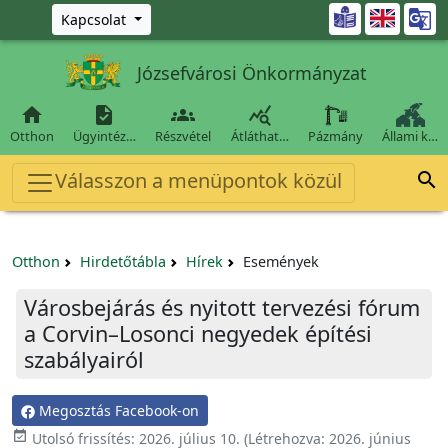
Ugrás a fő tartalomra

Kapcsolat
Józsefvárosi Önkormányzat




Otthon
Ügyintéz…
Részvétel
Átláthat…
Pázmány
Állami k…
Válasszon a menüpontok közül

Otthon
Hirdetőtábla
Hírek
Események
Városbejárás és nyitott tervezési fórum
a Corvin–Losonci negyedek építési
szabályairól
Megosztás Facebook-on

Utolsó frissítés:
2026. július 10.
(Létrehozva:
2026. június