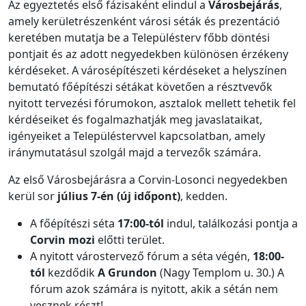
Az egyeztetés első fázisaként elindul a
Városbejárás
,
amely kerületrészenként városi séták és prezentáció
keretében mutatja be a Településterv főbb döntési
pontjait és az adott negyedekben különösen érzékeny
kérdéseket. A városépítészeti kérdéseket a helyszínen
bemutató főépítészi sétákat követően a résztvevők
nyitott tervezési fórumokon, asztalok mellett tehetik fel
kérdéseiket és fogalmazhatják meg javaslataikat,
igényeiket a Településtervvel kapcsolatban, amely
iránymutatásul szolgál majd a tervezők számára.
Az első Városbejárásra a Corvin-Losonci negyedekben
kerül sor
július 7-én (új időpont)
, kedden.
A főépítészi séta
17:00-tól
indul, találkozási pontja a
Corvin mozi
előtti terület.
A nyitott várostervező fórum a séta végén,
18:00-
tól
kezdődik
A Grundon
(Nagy Templom u. 30.) A
fórum azok számára is nyitott, akik a sétán nem
vesznek részt!