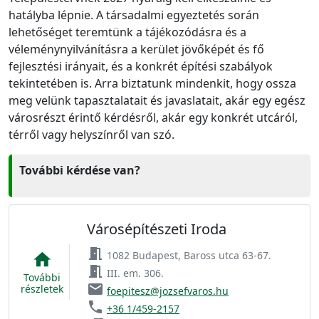
hatályba lépnie. A társadalmi egyeztetés során
lehetőséget teremtünk a tájékozódásra és a
véleménynyilvánításra a kerület jövőképét és fő
fejlesztési irányait, és a konkrét építési szabályok
tekintetében is. Arra biztatunk mindenkit, hogy ossza
meg velünk tapasztalatait és javaslatait, akár egy egész
városrészt érintő kérdésről, akár egy konkrét utcáról,
térről vagy helyszínről van szó.
További kérdése van?
Városépítészeti Iroda
meeting_room
1082 Budapest, Baross utca 63-67.
home
meeting_room
III. em. 306.
További
email
részletek
foepitesz@jozsefvaros.hu
phone
+36 1/459-2157