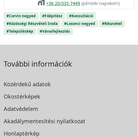
home_work
+36 20/335-7449
(pénteki napokon!)
#Corvin negyed
#Főépítész
#Konzultáció
#Közösségi Részvételi Iroda
#Losonci negyed
#Részvétel
#Településkép
#Városfejlesztés
További információk
Közérdekű adatok
Okostérképek
Adatvédelem
Akadálymentesítési
nyilatkozat
Honlaptérkép