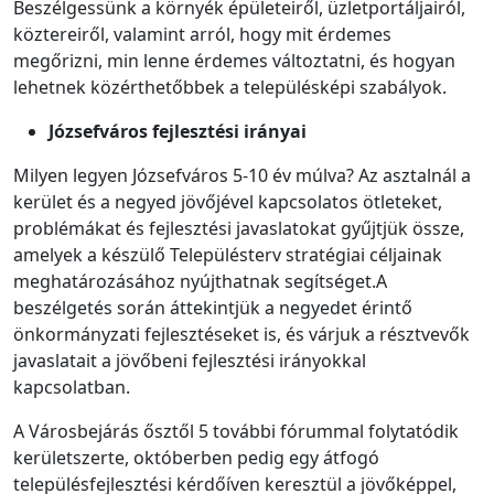
Beszélgessünk a környék épületeiről, üzletportáljairól,
köztereiről, valamint arról, hogy mit érdemes
megőrizni, min lenne érdemes változtatni, és hogyan
lehetnek közérthetőbbek a településképi szabályok.
Józsefváros fejlesztési irányai
Milyen legyen Józsefváros 5-10 év múlva? Az asztalnál a
kerület és a negyed jövőjével kapcsolatos ötleteket,
problémákat és fejlesztési javaslatokat gyűjtjük össze,
amelyek a készülő Településterv stratégiai céljainak
meghatározásához nyújthatnak segítséget.A
beszélgetés során áttekintjük a negyedet érintő
önkormányzati fejlesztéseket is, és várjuk a résztvevők
javaslatait a jövőbeni fejlesztési irányokkal
kapcsolatban.
A Városbejárás ősztől 5 további fórummal folytatódik
kerületszerte, októberben pedig egy átfogó
településfejlesztési kérdőíven keresztül a jövőképpel,