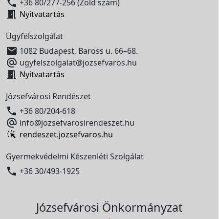

+36 80/277-256 (Zöld szám)

Nyitvatartás
Ügyfélszolgálat

1082 Budapest, Baross u. 66–68.

ugyfelszolgalat@jozsefvaros.hu

Nyitvatartás
Józsefvárosi Rendészet

+36 80/204-618

info@jozsefvarosirendeszet.hu
rendeszet.jozsefvaros.hu
Gyermekvédelmi Készenléti Szolgálat

+36 30/493-1925
Józsefvárosi Önkormányzat