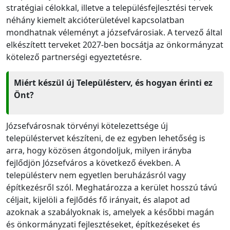
stratégiai célokkal, illetve a településfejlesztési tervek
néhány kiemelt akcióterületével kapcsolatban
mondhatnak véleményt a józsefvárosiak. A tervező által
elkészített terveket 2027-ben bocsátja az önkormányzat
kötelező partnerségi egyeztetésre.
Miért készül új Településterv, és hogyan érinti ez
Önt?
Józsefvárosnak törvényi kötelezettsége új
településtervet készíteni, de ez egyben lehetőség is
arra, hogy közösen átgondoljuk, milyen irányba
fejlődjön Józsefváros a következő években. A
településterv nem egyetlen beruházásról vagy
építkezésről szól. Meghatározza a kerület hosszú távú
céljait, kijelöli a fejlődés fő irányait, és alapot ad
azoknak a szabályoknak is, amelyek a későbbi magán
és önkormányzati fejlesztéseket, építkezéseket és