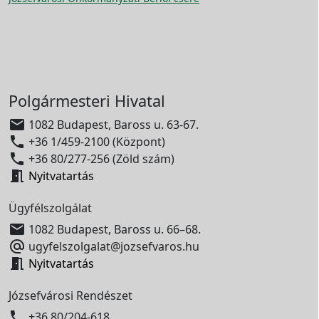
Polgármesteri Hivatal

1082 Budapest, Baross u. 63-67.

+36 1/459-2100 (Központ)

+36 80/277-256 (Zöld szám)

Nyitvatartás
Ügyfélszolgálat

1082 Budapest, Baross u. 66–68.

ugyfelszolgalat@jozsefvaros.hu

Nyitvatartás
Józsefvárosi Rendészet

+36 80/204-618