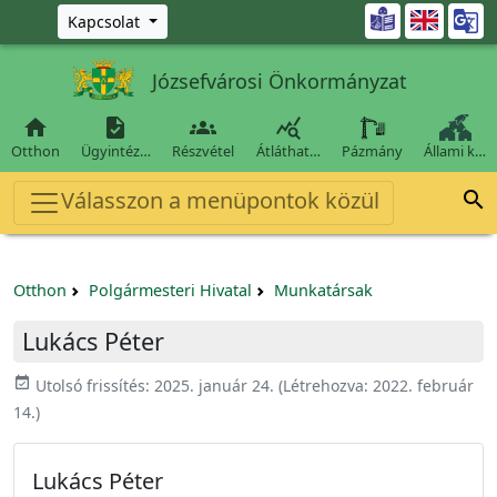
Ugrás a fő tartalomra

Kapcsolat
Józsefvárosi Önkormányzat




Otthon
Ügyintéz…
Részvétel
Átláthat…
Pázmány
Állami k…
Válasszon a menüpontok közül

Otthon
Polgármesteri Hivatal
Munkatársak
Lukács Péter
event_available
Utolsó frissítés:
2025. január 24.
(Létrehozva:
2022. február
14.
)
Lukács Péter