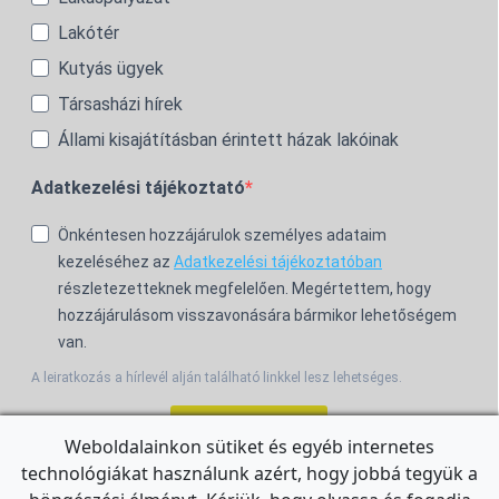
Lakótér
Kutyás ügyek
Társasházi hírek
Állami kisajátításban érintett házak lakóinak
Adatkezelési tájékoztató
Önkéntesen hozzájárulok személyes adataim
kezeléséhez az
Adatkezelési tájékoztatóban
részletezetteknek megfelelően. Megértettem, hogy
hozzájárulásom visszavonására bármikor lehetőségem
van.
A leiratkozás a hírlevél alján található linkkel lesz lehetséges.
Feliratkozom!
Weboldalainkon sütiket és egyéb internetes
technológiákat használunk azért, hogy jobbá tegyük a
For the English Newsletter, click
HERE.