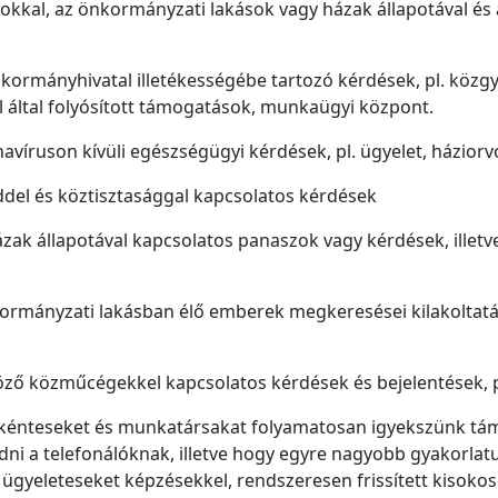
atokkal, az önkormányzati lakások vagy házak állapotával és
a kormányhivatal illetékességébe tartozó kérdések, pl. közg
l által folyósított támogatások, munkaügyi központ.
navíruson kívüli egészségügyi kérdések, pl. ügyelet, háziorv
ddel és köztisztasággal kapcsolatos kérdések
ázak állapotával kapcsolatos panaszok vagy kérdések, illetv
kormányzati lakásban élő emberek megkeresései kilakoltat
öző közműcégekkel kapcsolatos kérdések és bejelentések, pl
önkénteseket és munkatársakat folyamatosan igyekszünk tám
dni a telefonálóknak, illetve hogy egyre nagyobb gyakorlat
ügyeleteseket képzésekkel, rendszeresen frissített kisokoso