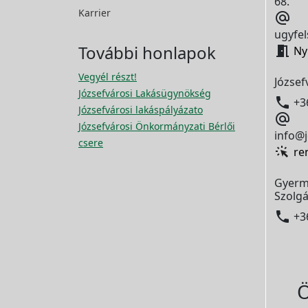
68.
Karrier

ugyfel
További honlapok

Ny
Vegyél részt!
József
Józsefvárosi Lakásügynökség

+3
Józsefvárosi lakáspályázato

Józsefvárosi Önkormányzati Bérlői
info@j
csere
re
Gyerm
Szolgá

+3
Ö