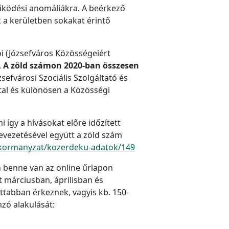
űködési anomáliákra. A beérkező
a kerületben sokakat érintő
ói (Józsefváros Közösségeiért
.
A zöld számon 2020-ban összesen
sefvárosi Szociális Szolgáltató és
tal és különösen a Közösségi
 így a hívásokat előre időzített
bevezetésével együtt a zöld szám
onkormanyzat/kozerdeku-adatok/149
 benne van az online űrlapon
t márciusban, áprilisban és
ttabban érkeznek, vagyis kb. 150-
mzó alakulását: