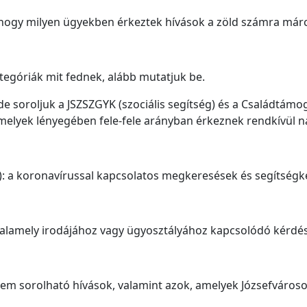
 hogy milyen ügyekben érkeztek hívások a zöld számra már
ategóriák mit fednek, alább mutatjuk be.
de soroljuk a JSZSZGYK (szociális segítség) és a Családtámo
amelyek lényegében fele-fele arányban érkeznek rendkívül 
): a koronavírussal kapcsolatos megkeresések és segítségké
 valamely irodájához vagy ügyosztályához kapcsolódó kérdé
em sorolható hívások, valamint azok, amelyek Józsefvároso