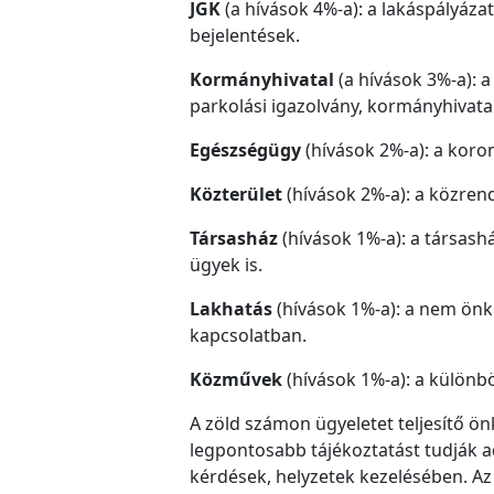
JGK
(a hívások 4%-a): a lakáspályáz
bejelentések.
Kormányhivatal
(a hívások 3%-a): 
parkolási igazolvány, kormányhivata
Egészségügy
(hívások 2%-a): a koro
Közterület
(hívások 2%-a): a közren
Társasház
(hívások 1%-a): a társash
ügyek is.
Lakhatás
(hívások 1%-a): a nem ön
kapcsolatban.
Közművek
(hívások 1%-a): a különb
A zöld számon ügyeletet teljesítő 
legpontosabb tájékoztatást tudják a
kérdések, helyzetek kezelésében. Az 