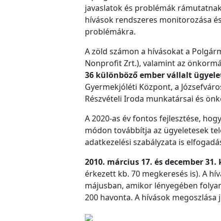
javaslatok és problémák rámutatna
hívások rendszeres monitorozása és
problémákra.
A zöld számon a hívásokat a Polgárm
Nonprofit Zrt.), valamint az önkorm
36 különböző ember vállalt ügyele
Gyermekjóléti Központ, a Józsefváro
Részvételi Iroda munkatársai és önk
A 2020-as év fontos fejlesztése, hog
módon továbbítja az ügyeletesek tele
adatkezelési szabályzata is elfogadás
2010. március 17. és december 31. 
érkezett kb. 70 megkeresés is). A hí
májusban, amikor lényegében folyama
200 havonta. A hívások megoszlása jó