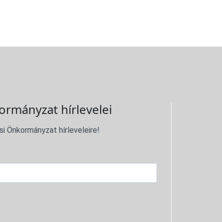
ormányzat hírlevelei
si Önkormányzat hírleveleire!