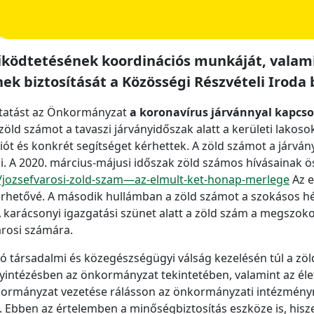
űködtetésének koordinációs munkáját, valam
ek biztosítását a Közösségi Részvételi Iroda 
ltatást az Önkormányzat
a koronavírus járvánnyal kapcsol
zöld számot a tavaszi járványidőszak alatt a kerületi lakos
iót és konkrét segítséget kérhettek. A zöld számot a járván
i. A 2020. március-májusi időszak zöld számos hívásainak öss
21/jozsefvarosi-zold-szam—az-elmult-ket-honap-merlege
Az e
lérhetővé. A második hullámban a zöld számot a szokásos hét
 A karácsonyi igazgatási szünet alatt a zöld szám a megszo
árosi számára.
 társadalmi és közegészségügyi válság kezelésén túl a zöld 
yintézésben az önkormányzat tekintetében, valamint az élet
önkormányzat vezetése rálásson az önkormányzati intézmény
 Ebben az értelemben a minőségbiztosítás eszköze is, hisz