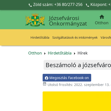
Ugrás a fő tartalomra
Zöld szám: +36 80/277-256
Központ: +



Józsefvárosi
Önkormányzat
Otthon
Hirdetőtábla
Szolgáltatások és intézmények
Városfe
Otthon
Hirdetőtábla
Hírek
Beszámoló a józsefváro
Megosztás Facebook-on

Utolsó frissítés:
2022. szeptember 13.