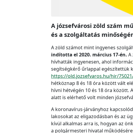
A józsefvárosi zöld szám m
és a szolgáltatás minőségén
A zöld számot mint ingyenes szolgá
indította el 2020. március 17-én.
A 
hívhatták ingyenesen, ahol informác
segítségkérő űrlappal egészítettük k
https://old.jozsefvaros.hu/hir/750
hétköznap 8 és 18 óra között vált e
hívni hétvégén 10 és 18 óra között.
alatt is elérhető volt minden józsefv
A koronavírus-járványhoz kapcsolódó
lakosokat az eligazodásban és az üg
kívül alkalmas arra is, hogyan az 
a polgármesteri hivatal működésére.