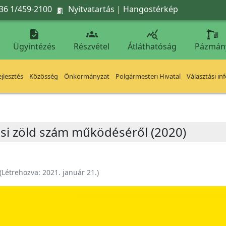
36 1/459-2100
Nyitvatartás
|
Hangostérkép




Ügyintézés
Részvétel
Átláthatóság
Pázmán
jlesztés
Közösség
Önkormányzat
Polgármesteri Hivatal
Választási in
si zöld szám működéséről (2020)
(Létrehozva:
2021. január 21.
)