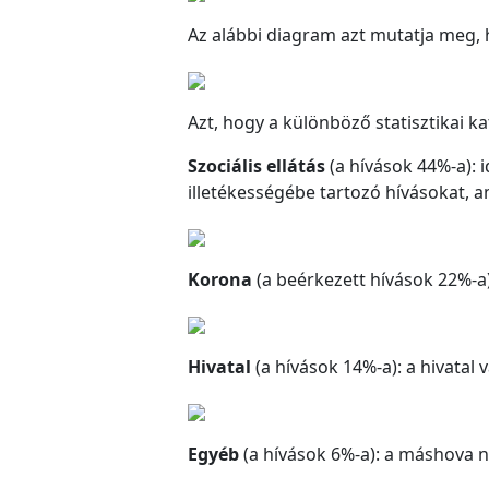
Az alábbi diagram azt mutatja meg,
Azt, hogy a különböző statisztikai k
Szociális ellátás
(a hívások 44%-a): i
illetékességébe tartozó hívásokat, 
Korona
(a beérkezett hívások 22%-a
Hivatal
(a hívások 14%-a): a hivatal
Egyéb
(a hívások 6%-a): a máshova n