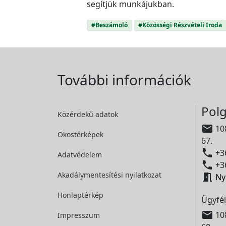
segítjük munkájukban.
#Beszámoló
#Közösségi Részvételi Iroda
További információk
Polg
Közérdekű adatok

108
Okostérképek
67.

+36
Adatvédelem

+36
Akadálymentesítési
nyilatkozat

Ny
Honlaptérkép
Ügyfél

108
Impresszum