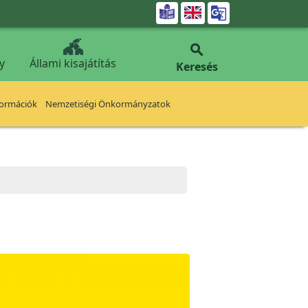


y
Állami kisajátítás
Keresés
formációk
Nemzetiségi Önkormányzatok