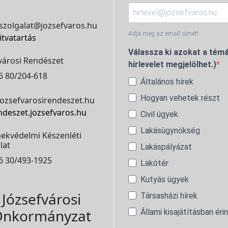
szolgalat@jozsefvaros.hu
Adja meg az email címét!
itvatartás
Válassza ki azokat a témá
városi Rendészet
hírlevelet megjelölhet.)
6 80/204-618
Általános hírek
Hogyan vehetek részt
ozsefvarosirendeszet.hu
ndeszet.jozsefvaros.hu
Civil ügyek
Lakásügynökség
ekvédelmi Készenléti
lat
Lakáspályázat
6 30/493-1925
Lakótér
Kutyás ügyek
Józsefvárosi
Társasházi hírek
nkormányzat
Állami kisajátításban éri