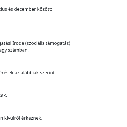
cius és december között:
gatási Iroda (szociális támogatás)
nagy számban.
rések az alábbiak szerint.
sek.
n kívülről érkeznek.