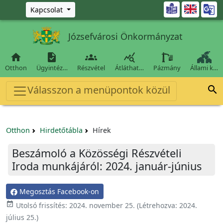
Ugrás a fő tartalomra

Kapcsolat
Józsefvárosi Önkormányzat




Otthon
Ügyintéz…
Részvétel
Átláthat…
Pázmány
Állami k…
Válasszon a menüpontok közül

Otthon
Hirdetőtábla
Hírek
Beszámoló a Közösségi Részvételi
Iroda munkájáról: 2024. január-június
Megosztás Facebook-on

Utolsó frissítés:
2024. november 25.
(Létrehozva:
2024.
július 25.
)