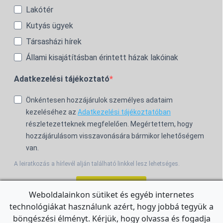
Lakótér
Kutyás ügyek
Társasházi hírek
Állami kisajátításban érintett házak lakóinak
Adatkezelési tájékoztató
Önkéntesen hozzájárulok személyes adataim
kezeléséhez az
Adatkezelési tájékoztatóban
részletezetteknek megfelelően. Megértettem, hogy
hozzájárulásom visszavonására bármikor lehetőségem
van.
A leiratkozás a hírlevél alján található linkkel lesz lehetséges.
Feliratkozom!
Weboldalainkon sütiket és egyéb internetes
technológiákat használunk azért, hogy jobbá tegyük a
For the English Newsletter, click
HERE.
böngészési élményt. Kérjük, hogy olvassa és fogadja