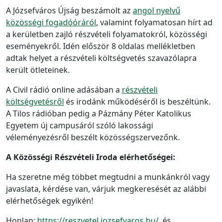
A Józsefváros Újság beszámolt az
angol nyelvű
közösségi fogadóóráról
, valamint folyamatosan hírt ad
a kerületben zajló részvételi folyamatokról, közösségi
eseményekről. Idén először 8 oldalas mellékletben
adtak helyet a részvételi költségvetés szavazólapra
került ötleteinek.
A Civil rádió online adásában a
részvételi
költségvetésről
és irodánk működéséről is beszéltünk.
A Tilos rádióban pedig a Pázmány Péter Katolikus
Egyetem új campusáról szóló lakossági
véleményezésről beszélt közösségszervezőnk.
A Közösségi Részvételi Iroda elérhetőségei:
Ha szeretne még többet megtudni a munkánkról vagy
javaslata, kérdése van, várjuk megkeresését az alábbi
elérhetőségek egyikén!
Honlap:
https://reszvetel.jozsefvaros.hu/
és