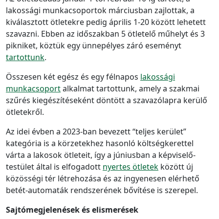
lakossági munkacsoportok márciusban zajlottak, a
kiválasztott ötletekre pedig április 1-20 között lehetett
szavazni. Ebben az időszakban 5 ötletelő műhelyt és 3
pikniket, köztük egy ünnepélyes záró eseményt
tartottunk
.
Összesen két egész és egy félnapos
lakossági
munkacsoport
alkalmat tartottunk, amely a szakmai
szűrés kiegészítéseként döntött a szavazólapra kerülő
ötletekről.
Az idei évben a 2023-ban bevezett “teljes kerület”
kategória is a körzetekhez hasonló költségkerettel
várta a lakosok ötleteit, így a júniusban a képviselő-
testület által is elfogadott
nyertes ötletek
között új
közösségi tér létrehozása és az ingyenesen elérhető
betét-automaták rendszerének bővítése is szerepel.
Sajtómegjelenések és elismerések