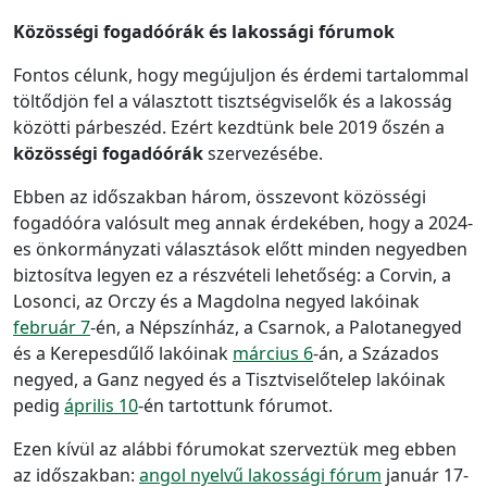
Közösségi fogadóórák és lakossági fórumok
Fontos célunk, hogy megújuljon és érdemi tartalommal
töltődjön fel a választott tisztségviselők és a lakosság
közötti párbeszéd. Ezért kezdtünk bele 2019 őszén a
közösségi fogadóórák
szervezésébe.
Ebben az időszakban három, összevont közösségi
fogadóóra valósult meg annak érdekében, hogy a 2024-
es önkormányzati választások előtt minden negyedben
biztosítva legyen ez a részvételi lehetőség: a Corvin, a
Losonci, az Orczy és a Magdolna negyed lakóinak
február 7
-én, a Népszínház, a Csarnok, a Palotanegyed
és a Kerepesdűlő lakóinak
március 6
-án, a Százados
negyed, a Ganz negyed és a Tisztviselőtelep lakóinak
pedig
április 10
-én tartottunk fórumot.
Ezen kívül az alábbi fórumokat szerveztük meg ebben
az időszakban:
angol nyelvű lakossági fórum
január 17-