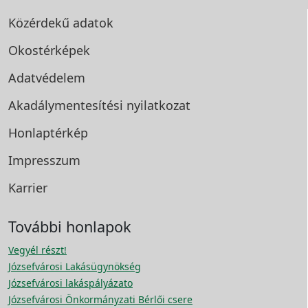
Közérdekű adatok
Okostérképek
Adatvédelem
Akadálymentesítési
nyilatkozat
Honlaptérkép
Impresszum
Karrier
További honlapok
Vegyél részt!
Józsefvárosi Lakásügynökség
Józsefvárosi lakáspályázato
Józsefvárosi Önkormányzati Bérlői csere