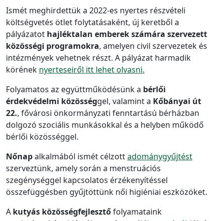
Ismét meghirdettük a 2022-es nyertes részvételi
költségvetés ötlet folytatásaként, új keretből a
pályázatot
hajléktalan emberek számára szervezett
közösségi programokra
, amelyen civil szervezetek és
intézmények vehetnek részt. A pályázat harmadik
körének
nyerteseiről itt lehet olvasni.
Folyamatos az együttműködésünk a
bérlői
érdekvédelmi közösség
gel, valamint a
Kőbányai út
22.
, fővárosi önkormányzati fenntartású bérházban
dolgozó szociális munkásokkal és a helyben működő
bérlői közösséggel.
Nőnap
alkalmából ismét célzott
adománygyűjtést
szerveztünk, amely során a menstruációs
szegénységgel kapcsolatos érzékenyítéssel
összefüggésben gyűjtöttünk női higiéniai eszközöket.
A
kutyás közösségfejlesztő
folyamataink