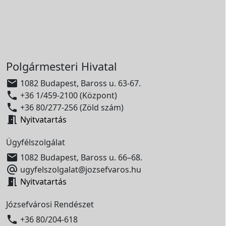
Polgármesteri Hivatal

1082 Budapest, Baross u. 63-67.

+36 1/459-2100 (Központ)

+36 80/277-256 (Zöld szám)

Nyitvatartás
Ügyfélszolgálat

1082 Budapest, Baross u. 66–68.

ugyfelszolgalat@jozsefvaros.hu

Nyitvatartás
Józsefvárosi Rendészet

+36 80/204-618