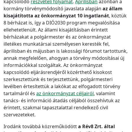
kapcsolódó
részvételi folyamat
.
Áprilisban
azonban a
kormány törvénymódosító javaslata alapján
az állam
kisajátította az önkormányzat 10 ingatlanát
, köztük
8 bérházat is, így a DIÓ2030 program megvalósítása
ellehetetlenült. Az állami kisajátításban érintett
bérházakat a polgármester és az önkormányzat
illetékes munkatársai személyesen keresték fel,
áprilisban és májusban is lakossági fórumot tartottunk,
annak megfelelően, ahogyan a törvény módosításai új
információkkal szolgáltak. Az önkormányzat
kapcsolódó eljárásrendjéről közérthető kisokost
szerkesztettünk és terjesztettünk, polgármesteri
levélben értesítettük a lakókat az elfogadott törvény
tartalmáról és
az önkormányzat céljairól
, valamint
tanács- és információ átadás céljából összehívtuk az
érintett, szakmai tapasztalattal rendelkező civil
szervezeteket.
Irodánk továbbá közreműködött
a Rév8 Zrt. által