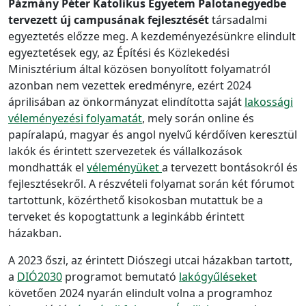
Pázmány Péter Katolikus Egyetem Palotanegyedbe
tervezett új campusának fejlesztését
társadalmi
egyeztetés előzze meg. A kezdeményezésünkre elindult
egyeztetések egy, az Építési és Közlekedési
Minisztérium által közösen bonyolított folyamatról
azonban nem vezettek eredményre, ezért 2024
áprilisában az önkormányzat elindította saját
lakossági
véleményezési folyamatát
, mely során online és
papíralapú, magyar és angol nyelvű kérdőíven keresztül
lakók és érintett szervezetek és vállalkozások
mondhatták el
véleményüket
a tervezett bontásokról és
fejlesztésekről. A részvételi folyamat során két fórumot
tartottunk, közérthető kisokosban mutattuk be a
terveket és kopogtattunk a leginkább érintett
házakban.
A 2023 őszi, az érintett Diószegi utcai házakban tartott,
a
DIÓ2030
programot bemutató
lakógyűléseket
követően 2024 nyarán elindult volna a programhoz