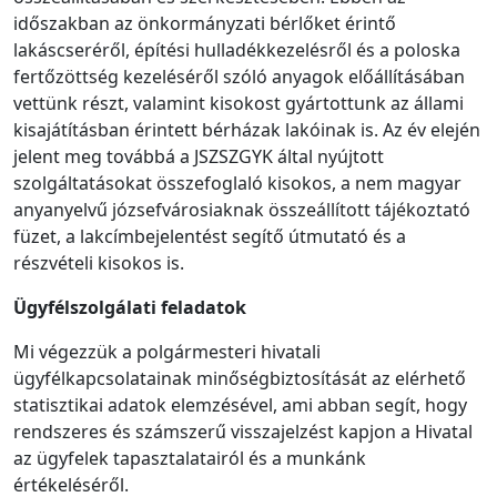
időszakban az önkormányzati bérlőket érintő
lakáscseréről, építési hulladékkezelésről és a poloska
fertőzöttség kezeléséről szóló anyagok előállításában
vettünk részt, valamint kisokost gyártottunk az állami
kisajátításban érintett bérházak lakóinak is. Az év elején
jelent meg továbbá a JSZSZGYK által nyújtott
szolgáltatásokat összefoglaló kisokos, a nem magyar
anyanyelvű józsefvárosiaknak összeállított tájékoztató
füzet, a lakcímbejelentést segítő útmutató és a
részvételi kisokos is.
Ügyfélszolgálati feladatok
Mi végezzük a polgármesteri hivatali
ügyfélkapcsolatainak minőségbiztosítását az elérhető
statisztikai adatok elemzésével, ami abban segít, hogy
rendszeres és számszerű visszajelzést kapjon a Hivatal
az ügyfelek tapasztalatairól és a munkánk
értékeléséről.