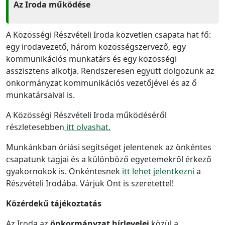
Az Iroda működése
A Közösségi Részvételi Iroda közvetlen csapata hat fő:
egy irodavezető, három közösségszervező, egy
kommunikációs munkatárs és egy közösségi
asszisztens alkotja. Rendszeresen együtt dolgozunk az
önkormányzat kommunikációs vezetőjével és az ő
munkatársaival is.
A Közösségi Részvételi Iroda működéséről
részletesebben
itt olvashat.
Munkánkban óriási segítséget jelentenek az önkéntes
csapatunk tagjai és a különböző egyetemekről érkező
gyakornokok is. Önkéntesnek
itt lehet jelentkezni
a
Részvételi Irodába. Várjuk Önt is szeretettel!
Közérdekű tájékoztatás
Az Iroda az
önkormányzat hírlevelei
közül a