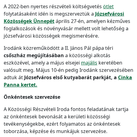
A 2022-ben nyertes részvételi költségvetés
ötlet
folytatásaként idén is megszerveztük a
Józsefvárosi
Közösségek Ünnepét
április 27-én, amelyen kézműves
foglalkozások és növényvásár mellett volt lehetőség a
józsefvárosi közösségek megismerésére.
Irodánk közreműködött a II. János Pál pápa téri
csőszház megújításában
a közösségi alkotás
eszközével, amely a május elsejei
majális
keretében
valósult meg. Május 10-én pedig Irodánk szervezésében
adtuk át
Józsefváros első kutyabarát parkját, a
Cinka
Panna kertet.
Önkéntesek szervezése
A Közösségi Részvételi Iroda fontos feladatának tartja
az önkéntesek bevonását a kerületi közösségi
tevékenységekbe, ezért folyamatos az önkéntesek
toborzása, képzése és munkájuk szervezése.