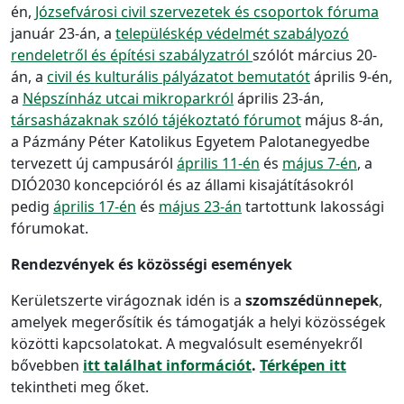
én,
Józsefvárosi civil szervezetek és csoportok fóruma
január 23-án, a
településkép védelmét szabályozó
rendeletről és építési szabályzatról
szólót március 20-
án, a
civil és kulturális pályázatot bemutatót
április 9-én,
a
Népszínház utcai mikroparkról
április 23-án,
társasházaknak szóló tájékoztató fórumot
május 8-án,
a Pázmány Péter Katolikus Egyetem Palotanegyedbe
tervezett új campusáról
április 11-én
és
május 7-én
, a
DIÓ2030 koncepcióról és az állami kisajátításokról
pedig
április 17-én
és
május 23-án
tartottunk lakossági
fórumokat.
Rendezvények és közösségi események
Kerületszerte virágoznak idén is a
szomszédünnepek
,
amelyek megerősítik és támogatják a helyi közösségek
közötti kapcsolatokat. A megvalósult eseményekről
bővebben
itt találhat információt
.
Térképen itt
tekintheti meg őket.