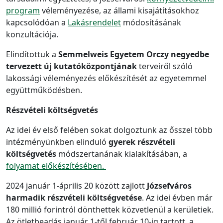
program
véleményezése, az állami kisajátításokhoz
kapcsolódóan a
Lakásrendelet
módosításának
konzultációja.
Elindítottuk a
Semmelweis Egyetem Orczy negyedbe
tervezett új kutatóközpontjának
terveiről szóló
lakossági véleményezés előkészítését az egyetemmel
együttműködésben.
Részvételi költségvetés
Az idei év első felében sokat dolgoztunk az ősszel több
intézményünkben elinduló
gyerek részvételi
költségvetés
módszertanának kialakításában, a
folyamat előkészítésében.
2024 január 1-április 20 között zajlott
Józsefváros
harmadik részvételi költségvetése
. Az idei évben már
180 millió forintról dönthettek közvetlenül a kerületiek.
Az ötletbeadás január 1-től február 10-ig tartott, a