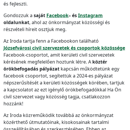
és fejleszti.
Gondozzuk a
saját
Facebook
– és
Instagram
oldalunkat
, ahol az önkormányzat közösségi és
részvételi híreit osztjuk meg.
Az Iroda tartja fenn a Facebookon található
Józsefvárosi civil szervezetek és csoportok közössége
Facebook-csoportot, amit kerületi civil szervezetek
kérésének megfelelően hoztunk létre. A
köztér
örökbefogadás pályázat
kapcsán működtetünk egy
facebook csoportot, segítettük a 2024-es pályázat
népszerűsítését a kerületi közösségek körében, tartjuk
a kapcsolatot az ezt igénylő örökbefogadókkal Ha Ön
civil szervezet vagy közösség tagja, csatlakozzon
hozzánk!
Az Iroda közreműködik továbbá az önkormányzat
közérthető útmutatóinak, kisokosainak tartalmi
összeállításában és szerkesztésében. Ebben az