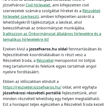
józsefvárosi
Civil hírlevelet
, ami kifejezetten civil
szervezetek számára szolgáltat híreket és a
Részvételi
hírlevelet szerkeszti
, amiben kifejezetten azokról a
lehetőségekről tájékoztatjuk a lakókat, ahol
beleszólhatnak az önkormányzat munkájába.
Iratkozzon az Önkormányzat általános hírlevelére és a
tematikus hírlevelekre itt!
Ezeken kívül a
jozsefvaros.hu oldal
fenntartásában és
fejlesztésének koordinálásában is részt vesz a
Részvételi Iroda, a
Részvétel
menüpontot mi töltjük
meg tartalommal és felelünk egyes tartalmak angol
nyelvre fordításáért.
Ebben az időszakban elindult a
https://reszvetel.jozsefvaros.hu/
oldal, amit egyfajta
józsefvárosi részvételi portállá
fejlesztettünk, ahol
minden részvételi lehetőség egy helyen megtalálható.
Ezt a honlapot teljes egészében a Részvételi Iroda kezeli