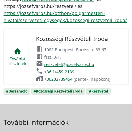
https://jozsefvaros.hu/reszvetel/ és
https://jozsefvaros.hu/otthon/polgarmesteri-
hivatal/szervezeti-egysegek/kozossegi-reszveteli-iroda/
Közösségi Részvételi Iroda
meeting_room
1082 Budapest, Baross u. 63-67.
home
meeting_room
fszt. 3/1.
További
email
részletek
reszvetel@jozsefvaros.hu
phone
+36 1/459-2139
home_work
+36203739454
(pénteki napokon!)
#Beszámoló
#Közösségi Részvételi Iroda
#Részvétel
További információk