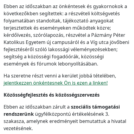
Ebben az időszakban az önkéntesek és gyakornokok a
következőkben segítettek: a részvételi költségvetés
folyamatában standoltak, tájékoztató anyagokat
terjesztettek és eseményeken működtek közre;
kérdőívezés, szórólapozás, részvétel a Pázmány Péter
Katolikus Egyetem új campusáról és a Víg utca jövőbeni
fejlesztéséről szóló lakossági véleményezésekben;
segítség a közösségi fogadóórák, közösségi
események és fórumok lebonyolításában.
Ha szeretne részt venni a kerület jobbá tételében,
jelentkezzen önkéntesnek Ön is ezen a linken!
Közösségfejlesztés és közösségszervezés
Ebben az időszakban zárult a
szociális támogatási
rendszerünk
ügyfélközpontú értékelésének 3.
szakasza, amelynek eredményeit bemutattuk a hivatal
vezetésének.