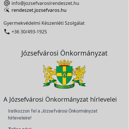

info@jozsefvarosirendeszet.hu
rendeszet.jozsefvaros.hu
Gyermekvédelmi Készenléti Szolgálat

+36 30/493-1925
Józsefvárosi Önkormányzat
A Józsefvárosi Önkormányzat hírlevelei
Iratkozzon fel a Józsefvárosi Önkormányzat
hírleveleire!