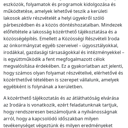
eszközök, folyamatok és programok kidolgozása és
működtetése, amelyek lehetővé teszik a kerületi
lakosok aktív részvételét a helyi ügyekről szóló
párbeszédben és a közös döntéshozatalban. Mindezek
előfeltétele a lakosság közérthető tájékoztatása és a
közösségépítés. Emellett a Közösségi Részvételi Iroda
az önkormányzat egyéb szerveivel – ügyosztályokkal,
irodákkal, gazdasági társaságokkal és intézményekkel –
is együttműködik a fent megfogalmazott célok
megvalósítása érdekében. Ez a gyakorlatban azt jelenti,
hogy számos olyan folyamat részvételivé, elérhetővé és
közérthetővé tételében is szerepet vállalunk, amelyek
egyébként is folynának a kerületben.
A közérthető tájékoztatás és az átláthatóság elvárása
az Irodára is vonatkozik, ezért feladatunknak tartjuk,
hogy rendszeresen beszámoljunk a nyilvánosságnak
arról, hogy a kapcsolódó időszakban milyen
tevékenységet végeztünk és milyen eredményeket