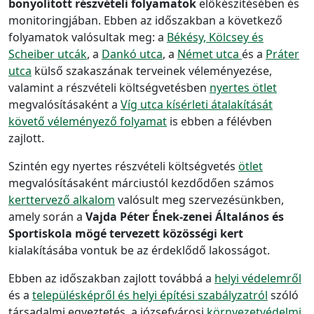
bonyolított részvételi folyamatok
előkészítésében és
monitoringjában. Ebben az időszakban a következő
folyamatok valósultak meg: a
Békésy, Kölcsey és
Scheiber utcák
, a
Dankó utca
, a
Német utca
és a
Práter
utca
külső szakaszának terveinek véleményezése,
valamint a részvételi költségvetésben
nyertes ötlet
megvalósításaként a
Víg utca kísérleti átalakítását
követő véleményező folyamat
is ebben a félévben
zajlott.
Szintén egy nyertes részvételi költségvetés
ötlet
megvalósításaként márciustól kezdődően számos
kerttervező alkalom
valósult meg szervezésünkben,
amely során a
Vajda Péter Ének-zenei Általános és
Sportiskola mögé tervezett közösségi kert
kialakításába vontuk be az érdeklődő lakosságot.
Ebben az időszakban zajlott továbbá a
helyi védelemről
és a
településképről és helyi építési szabályzatról
szóló
társadalmi egyeztetés, a józsefvárosi
környezetvédelmi