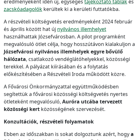
eredményeként idén új, egységes
tájékoztató táblák
és
zacskóadagolók
kerültek ki a kerületi futtatókba.
A részvételi költségvetés eredményeként 2024 február
és április között hat új
nyilvános illemhelyet
használhattak Józsefvárosban. A pilot programként
megvalósuló ötlet célja, hogy hosszútávon kialakuljon a
Józsefvárosi nyilvános illemhelyek egyre bővülő
hálózata
, csatlakozó vendéglátóhelyekkel, közösségi
terekkel. A pályázat kiírásában és a folytatás
előkészítésében a Részvételi Iroda működött közre.
A Fővárosi Önkormányzattal együttműködésben
segítettük a fővárosi közösségi költségvetés nyertes
ötleteként megvalósuló,
Auróra utcába tervezett
közösségi kert
közösségének szervezését.
Konzultációk, részvételi folyamatok
Ebben az időszakban is sokat dolgoztunk azért, hogy
a