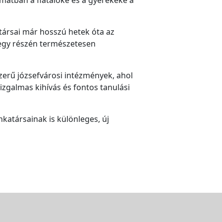
társai már hosszú hetek óta az
k egy részén természetesen
zerű józsefvárosi intézmények, ahol
izgalmas kihívás és fontos tanulási
atársainak is különleges, új