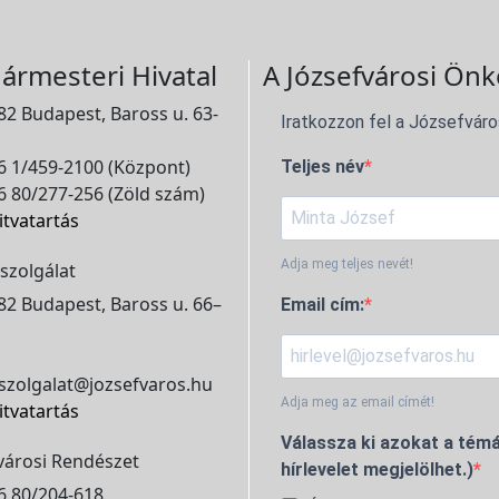
ármesteri Hivatal
A Józsefvárosi Önk
2 Budapest, Baross u. 63-
Iratkozzon fel a Józsefváro
 1/459-2100 (Központ)
Teljes név
 80/277-256 (Zöld szám)
itvatartás
Adja meg teljes nevét!
szolgálat
2 Budapest, Baross u. 66–
Email cím:
szolgalat@jozsefvaros.hu
Adja meg az email címét!
itvatartás
Válassza ki azokat a témá
városi Rendészet
hírlevelet megjelölhet.)
6 80/204-618