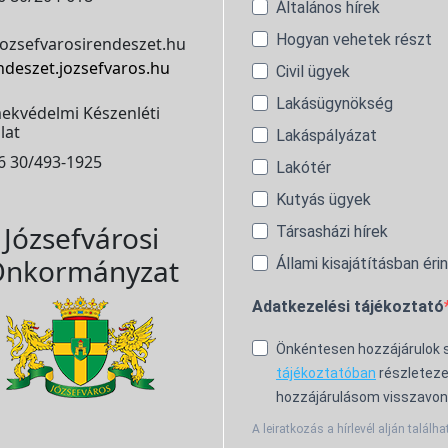
Általános hírek
Hogyan vehetek részt
ozsefvarosirendeszet.hu
ndeszet.jozsefvaros.hu
Civil ügyek
Lakásügynökség
ekvédelmi Készenléti
lat
Lakáspályázat
6 30/493-1925
Lakótér
Kutyás ügyek
Józsefvárosi
Társasházi hírek
nkormányzat
Állami kisajátításban éri
Adatkezelési tájékoztató
Önkéntesen hozzájárulok
tájékoztatóban
részleteze
hozzájárulásom visszavon
A leiratkozás a hírlevél alján találha