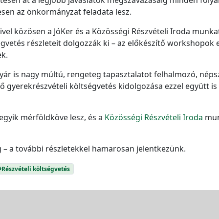
esen az önkormányzat feladata lesz.
vel közösen a JóKer és a Közösségi Részvételi Iroda munka
ségvetés részleteit dolgozzák ki – az előkészítő workshopo
ek.
gyár is nagy múltú, rengeteg tapasztalatot felhalmozó, néps
ő gyerekrészvételi költségvetés kidolgozása ezzel együtt is 
egyik mérföldköve lesz, és a
Közösségi Részvételi Iroda
munk
– a további részletekkel hamarosan jelentkezünk.
#Részvételi költségvetés