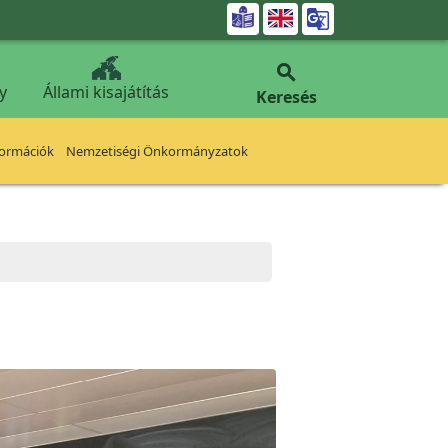


y
Állami kisajátítás
Keresés
formációk
Nemzetiségi Önkormányzatok