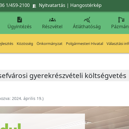
36 1/459-2100
Nyitvatartás
|
Hangostérkép




Ügyintézés
Részvétel
Átláthatóság
Pázmán
jlesztés
Közösség
Önkormányzat
Polgármesteri Hivatal
Választási in
zsefvárosi gyerekrészvételi költségvetés
hozva:
2024. április 19.
)