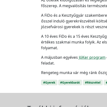
főszerep. A megvalósítás természet
A FiDo és a Kesztyűgyár szakemberei
ősszel induló gyerekrészvételi költ
józsefvárosi gyerekek is részt veszn
A 10 éves FiDo és a 15 éves Kesztyű
értékes szakmai munka folyik. Az els
folyamat.
A májusban egyéves
JóKer program
feladat.
Rengeteg munka vár még ránk őszig 
#Gyerek
#Gyerekbarát
#Részvétel