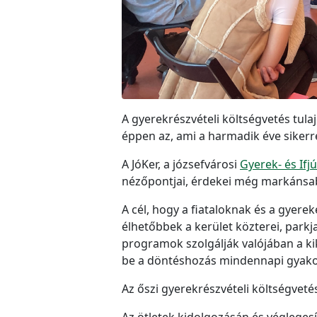
A gyerekrészvételi költségvetés tu
éppen az, ami a harmadik éve sikerre
A JóKer, a józsefvárosi
Gyerek- és Ifj
nézőpontjai, érdekei még markánsab
A cél, hogy a fiataloknak és a gye
élhetőbbek a kerület közterei, park
programok szolgálják valójában a ki
be a döntéshozás mindennapi gyako
Az őszi gyerekrészvételi költségveté
Az ötletek kidolgozásán és végleges