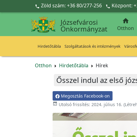
Ugrás a fő tartalomra
Zöld szám: +36 80/277-256
Központ: +



Józsefvárosi
Önkormányzat
Otthon
Hirdetőtábla
Szolgáltatások és intézmények
Városfe
Otthon
Hirdetőtábla
Hírek
Ősszel indul az első jó
Megosztás Facebook-on

Utolsó frissítés:
2024. július 16.
(Létre