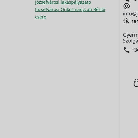
Józsefvárosi lakáspályázato

Józsefvárosi Önkormányzati Bérlői
info@j
csere
re
Gyerm
Szolgá

+3
Ö