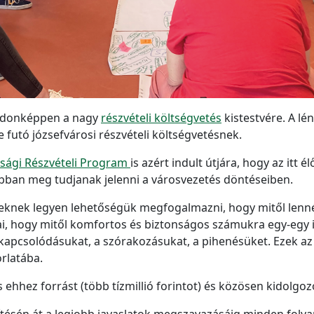
lajdonképpen a nagy
részvételi költségvetés
kistestvére. A lén
 futó józsefvárosi részvételi költségvetésnek.
úsági Részvételi Program
is azért indult útjára, hogy az itt 
ban meg tudjanak jelenni a városvezetés döntéseiben.
rekeknek legyen lehetőségük megfogalmazni, hogy mitől len
jai, hogy mitől komfortos és biztonságos számukra egy-egy
kapcsolódásukat, a szórakozásukat, a pihenésüket. Ezek az
rlatába.
s ehhez forrást (több tízmillió forintot) és közösen kidolgo
ítésén át a legjobb javaslatok megszavazásáig minden folya