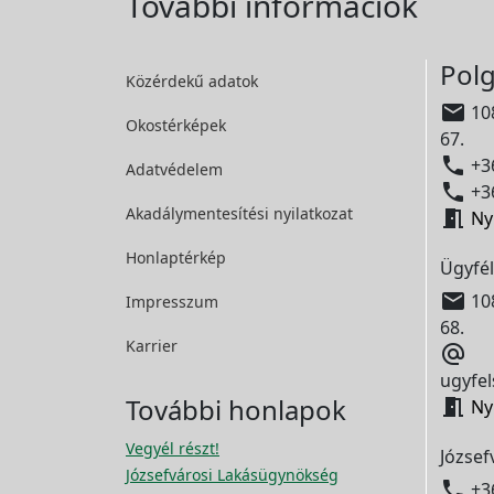
További információk
Polg
Közérdekű adatok

108
Okostérképek
67.

+36
Adatvédelem

+36
Akadálymentesítési
nyilatkozat

Ny
Honlaptérkép
Ügyfél

108
Impresszum
68.
Karrier

ugyfel
További honlapok

Ny
Vegyél részt!
József
Józsefvárosi Lakásügynökség

+3