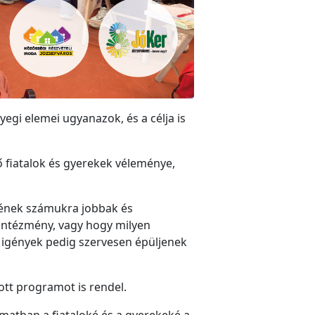
yegi elemei ugyanazok, és a célja is
élő fiatalok és gyerekek véleménye,
nének számukra jobbak és
 intézmény, vagy hogy milyen
 igények pedig szervesen épüljenek
zott programot is rendel.
matban a fiataloké és a gyerekeké a