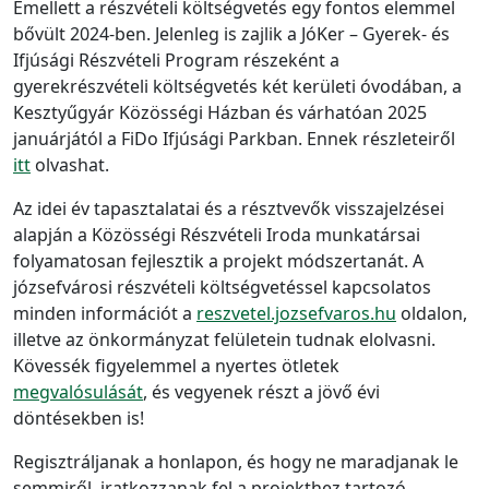
Emellett a részvételi költségvetés egy fontos elemmel
bővült 2024-ben. Jelenleg is zajlik a JóKer – Gyerek- és
Ifjúsági Részvételi Program részeként a
gyerekrészvételi költségvetés két kerületi óvodában, a
Kesztyűgyár Közösségi Házban és várhatóan 2025
januárjától a FiDo Ifjúsági Parkban. Ennek részleteiről
itt
olvashat.
Az idei év tapasztalatai és a résztvevők visszajelzései
alapján a Közösségi Részvételi Iroda munkatársai
folyamatosan fejlesztik a projekt módszertanát. A
józsefvárosi részvételi költségvetéssel kapcsolatos
minden információt a
reszvetel.jozsefvaros.hu
oldalon,
illetve az önkormányzat felületein tudnak elolvasni.
Kövessék figyelemmel a nyertes ötletek
megvalósulását
, és vegyenek részt a jövő évi
döntésekben is!
Regisztráljanak a honlapon, és hogy ne maradjanak le
semmiről, iratkozzanak fel a projekthez tartozó