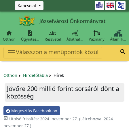
Ugrás a fő tartalomra

Kapcsolat
Józsefvárosi Önkormányzat




Otthon
Ügyintéz…
Részvétel
Átláthat…
Pázmány
Állami k…
Válasszon a menüpontok közül

Otthon
Hirdetőtábla
Hírek
Jövőre 200 millió forint sorsáról dönt a
közösség
Megosztás Facebook-on

Utolsó frissítés:
2024. november 27.
(Létrehozva:
2024.
november 27.
)