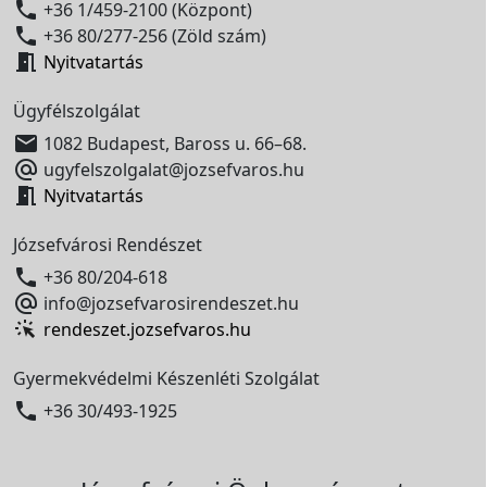

+36 1/459-2100 (Központ)

+36 80/277-256 (Zöld szám)

Nyitvatartás
Ügyfélszolgálat

1082 Budapest, Baross u. 66–68.

ugyfelszolgalat@jozsefvaros.hu

Nyitvatartás
Józsefvárosi Rendészet

+36 80/204-618

info@jozsefvarosirendeszet.hu
rendeszet.jozsefvaros.hu
Gyermekvédelmi Készenléti Szolgálat

+36 30/493-1925