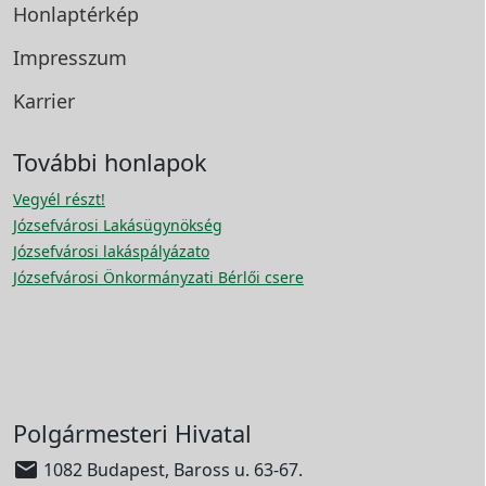
Honlaptérkép
Impresszum
Karrier
További honlapok
Vegyél részt!
Józsefvárosi Lakásügynökség
Józsefvárosi lakáspályázato
Józsefvárosi Önkormányzati Bérlői csere
Polgármesteri Hivatal

1082 Budapest, Baross u. 63-67.