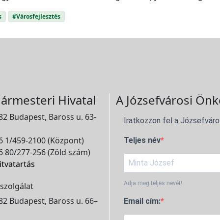
s
#Városfejlesztés
ármesteri Hivatal
A Józsefvárosi Önk
2 Budapest, Baross u. 63-
Iratkozzon fel a Józsefváro
 1/459-2100 (Központ)
Teljes név
 80/277-256 (Zöld szám)
itvatartás
Adja meg teljes nevét!
szolgálat
2 Budapest, Baross u. 66–
Email cím: