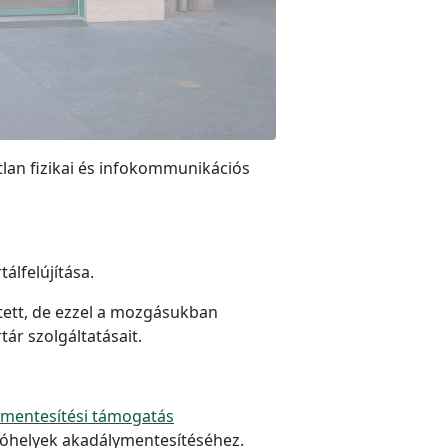
tlan fizikai és infokommunikációs
álfelújítása.
tett, de ezzel a mozgásukban
ár szolgáltatásait.
mentesítési támogatás
tatóhelyek akadálymentesítéséhez.