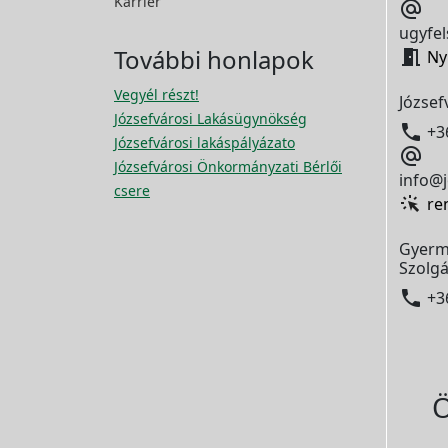
Karrier

ugyfel
További honlapok

Ny
Vegyél részt!
József
Józsefvárosi Lakásügynökség

+3
Józsefvárosi lakáspályázato

Józsefvárosi Önkormányzati Bérlői
info@j
csere
re
Gyerm
Szolgá

+3
Ö