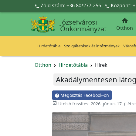
Ugrás a fő tartalomra
Zöld szám: +36 80/277-256
Központ: +



Józsefvárosi
Önkormányzat
Otthon
Hirdetőtábla
Szolgáltatások és intézmények
Városfe
Otthon
Hirdetőtábla
Hírek
Akadálymentesen látog
Megosztás Facebook-on

Utolsó frissítés:
2026. június 17.
(Létr