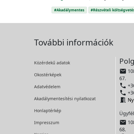
#Akadálymentes
#Részvételi költségveté
További információk
Polg
Közérdekű adatok

108
Okostérképek
67.

+36
Adatvédelem

+36
Akadálymentesítési
nyilatkozat

Ny
Honlaptérkép
Ügyfél

108
Impresszum
68.