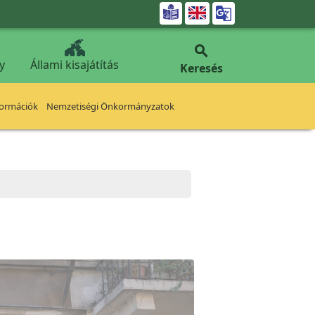


y
Állami kisajátítás
Keresés
formációk
Nemzetiségi Önkormányzatok