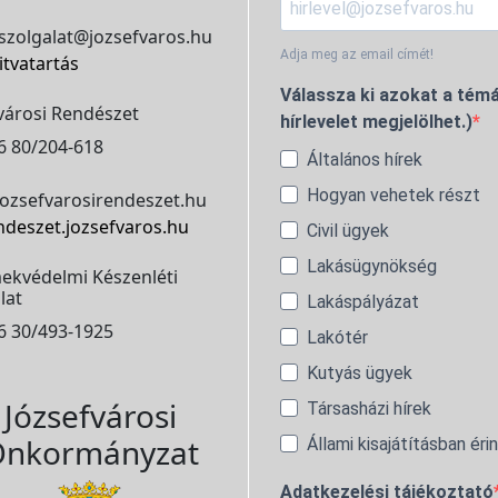
szolgalat@jozsefvaros.hu
Adja meg az email címét!
itvatartás
Válassza ki azokat a témá
városi Rendészet
hírlevelet megjelölhet.)
6 80/204-618
Általános hírek
Hogyan vehetek részt
ozsefvarosirendeszet.hu
ndeszet.jozsefvaros.hu
Civil ügyek
Lakásügynökség
ekvédelmi Készenléti
lat
Lakáspályázat
6 30/493-1925
Lakótér
Kutyás ügyek
Józsefvárosi
Társasházi hírek
nkormányzat
Állami kisajátításban éri
Adatkezelési tájékoztató