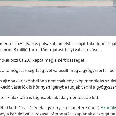
mentes Józsefváros pályázat, amelyből saját tulajdonú inga
mum 3 millió forint támogatást helyi vállalkozások.
 (Rákóczi út 23.) kapta meg a kért összeget.
, a támogatás segítségével valósult meg a gyógyszertár port
lás ajtónak köszönhetően nemcsak egy szép megoldás szüle
kedő vásárlók is könnyen igénybe tudják venni a gyógyszert
tér kialakítása is tágasabb, akadálymentesebb lett.
ételi költségvetésének egyik nyertes ötletére épül („
Akadály
hogy a kerület vállalkozásai támogatást kapjanak a szolgál