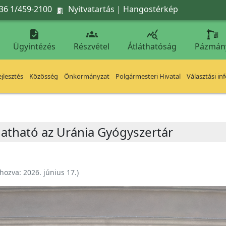
36 1/459-2100
Nyitvatartás
|
Hangostérkép




Ügyintézés
Részvétel
Átláthatóság
Pázmán
jlesztés
Közösség
Önkormányzat
Polgármesteri Hivatal
Választási in
atható az Uránia Gyógyszertár
ehozva:
2026. június 17.
)